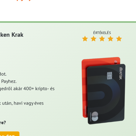
ÉRTÉKELÉS
aken Krak
ot.
 Payhez.
edről akár 400+ kripto- és
 után, havi vagy éves
re?