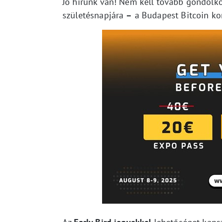
Jó hírünk van! Nem kell tovább gondolko
születésnapjára
–
a Budapest Bitcoin kon