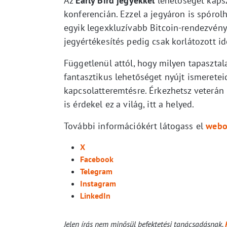
Az
Early Bird
jegyekkel
lehetőséget kapsz
konferencián. Ezzel a jegyáron is spórol
egyik legexkluzívabb Bitcoin-rendezvény
jegyértékesítés pedig csak korlátozott ide
Függetlenül attól, hogy milyen tapasztal
fantasztikus lehetőséget nyújt ismeretei
kapcsolatteremtésre. Érkezhetsz veterán 
is érdekel ez a világ, itt a helyed.
További információkért látogass el
webo
X
Facebook
Telegram
Instagram
LinkedIn
Jelen írás nem minősül befektetési tanácsadásnak.