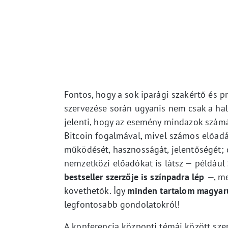
Fontos, hogy a sok iparági szakértő és p
szervezése során ugyanis nem csak a hala
jelenti, hogy az esemény mindazok számá
Bitcoin fogalmával, mivel számos előadá
működését, hasznosságát, jelentőségét; 
nemzetközi előadókat is látsz — például
bestseller szerzője is színpadra lép
—, me
követhetők. Így
minden tartalom magyarul
legfontosabb gondolatokról!
A konferencia központi témái között szer