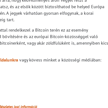
 arra, hogy kedvezményes áron vegyél részt a
hatsz, és az elsők között biztosíthatod be helyed Európa
én. A jegyek várhatóan gyorsan elfogynak, a korai
ig tart.
attal rendelkezel a Bitcoin terén ez az esemény
d bővítésére és az európai Bitcoin-közösséggel való
bitcoinerként, vagy akár zöldfülüként is, amennyiben kics
ldalunkra
vagy kövess minket a közösségi médiában:
Részletes jogi információ