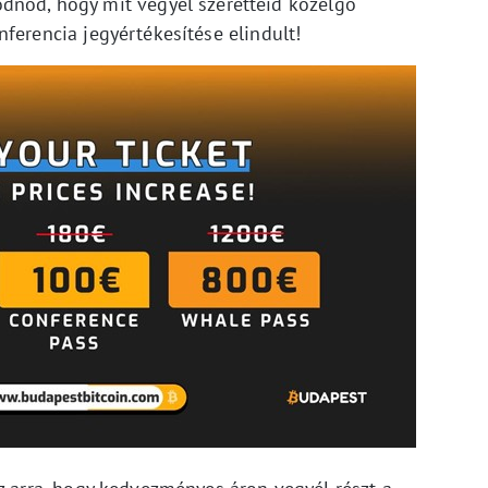
dnod, hogy mit vegyél szeretteid közelgő
ferencia jegyértékesítése elindult!