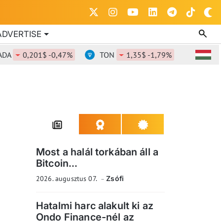
ADVERTISE
0,201$ -0,47%
TON
1,35$ -1,79%
DOT
0,8
Most a halál torkában áll a
Bitcoin...
2026. augusztus 07.
Zsófi
Hatalmi harc alakult ki az
Ondo Finance-nél az