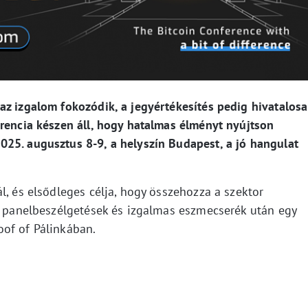
az izgalom fokozódik, a jegyértékesítés pedig hivatalos
erencia készen áll, hogy hatalmas élményt nyújtson
25. augusztus 8-9, a helyszín Budapest, a jó hangulat
l, és elsődleges célja, hogy összehozza a szektor
ai panelbeszélgetések és izgalmas eszmecserék után egy
of of Pálinkában.