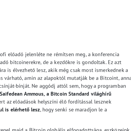
rofi előadó jelenléte ne rémítsen meg, a konferencia
dó bitcoinerekre, de a kezdőkre is gondoltak. Ez azt
ra is élvezhető lesz, akik még csak most ismerkednek a
s várható, amin az alapoktól mutatják be a Bitcoint, ann
csínját-bínját. Ne aggódj attól sem, hogy a programban
Saifedean Ammous, a Bitcoin Standard világhírű
rt az előadások helyszíni élő fordítással lesznek
 is elérhető lesz
, hogy senki se maradjon le a
epel majd a Bitcoin globális elfogadottsága, eszközeink