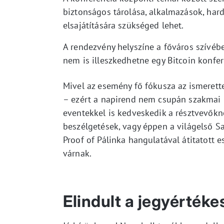
biztonságos tárolása, alkalmazások, ha
elsajátítására szükséged lehet.
A rendezvény helyszíne a főváros szívébe
nem is illeszkedhetne egy Bitcoin konfe
Mivel az esemény fő fókusza az ismerette
– ezért a napirend nem csupán szakmai 
eventekkel is kedveskedik a résztvevőkn
beszélgetések, vagy éppen a világelső Sa
Proof of Pálinka hangulatával átitatott
várnak.
Elindult a jegyértéke