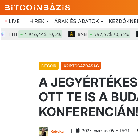
LIVE
HÍREK
ÁRAK ÉS ADATOK
KEZDŐKNE
ETH
1 916,44$ +0,5%
BNB
592,52$ +0,35%
BITCOIN
KRIPTOGAZDASÁG
A JEGYÉRTÉKESÍ
OTT TE IS A BU
KONFERENCIÁN
2025. március 05.
16:21
Rebeka