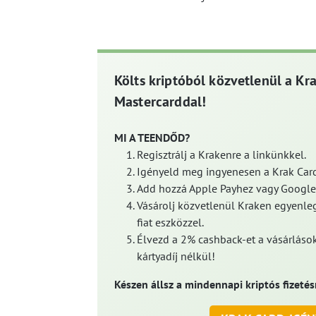
Költs kriptóból közvetlenül a Kr
Mastercarddal!
MI A TEENDŐD?
Regisztrálj a Krakenre a linkünkkel.
Igényeld meg ingyenesen a Krak Card
Add hozzá Apple Payhez vagy Google
Vásárolj közvetlenül Kraken egyenleg
fiat eszközzel.
Élvezd a 2% cashback-et a vásárlások
kártyadíj nélkül!
Készen állsz a mindennapi kriptós fizetés