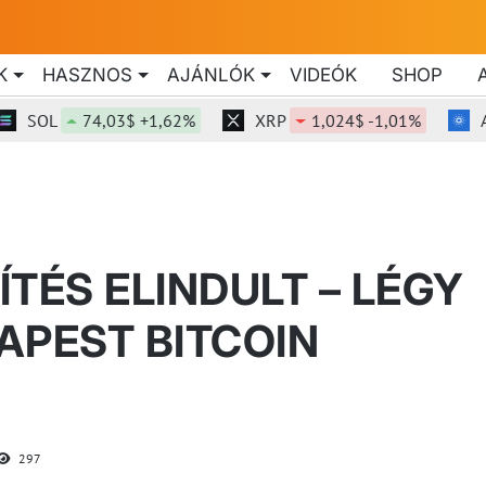
K
HASZNOS
AJÁNLÓK
VIDEÓK
SHOP
SOL
74,03$ +1,62%
XRP
1,024$ -1,01%
ADA
TÉS ELINDULT – LÉGY
DAPEST BITCOIN
!
297