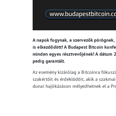
A napok fogynak, a szervezők pörögnek, 
is elkezdődött! A Budapest Bitcoin konf
minden egyes résztvevőjének! A dátum 20
pedig garantált.
Az esemény kizárólag a Bitcoinra fókuszá
szakértőit és érdeklődőit, akik a szakm
dunai hajókázáson mélyedhetnek el a Pro