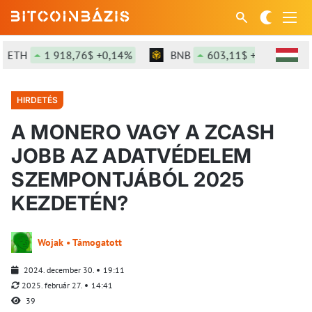
H
1 918,76$ +0,14%
BNB
603,11$ +1,82%
S
HIRDETÉS
A MONERO VAGY A ZCASH
JOBB AZ ADATVÉDELEM
SZEMPONTJÁBÓL 2025
KEZDETÉN?
Wojak • Támogatott
2024. december 30.
19:11
2025. február 27.
14:41
39