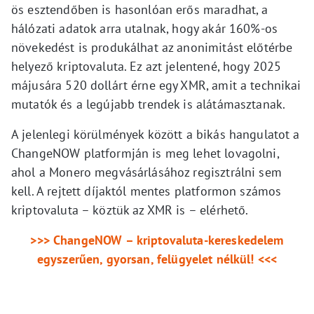
ös esztendőben is hasonlóan erős maradhat, a
hálózati adatok arra utalnak, hogy akár 160%-os
növekedést is produkálhat az anonimitást előtérbe
helyező kriptovaluta. Ez azt jelentené, hogy 2025
májusára 520 dollárt érne egy XMR, amit a technikai
mutatók és a legújabb trendek is alátámasztanak.
A jelenlegi körülmények között a bikás hangulatot a
ChangeNOW platformján is meg lehet lovagolni,
ahol a Monero megvásárlásához regisztrálni sem
kell. A rejtett díjaktól mentes platformon számos
kriptovaluta – köztük az XMR is – elérhető.
>>> ChangeNOW – kriptovaluta-kereskedelem
egyszerűen, gyorsan, felügyelet nélkül! <<<