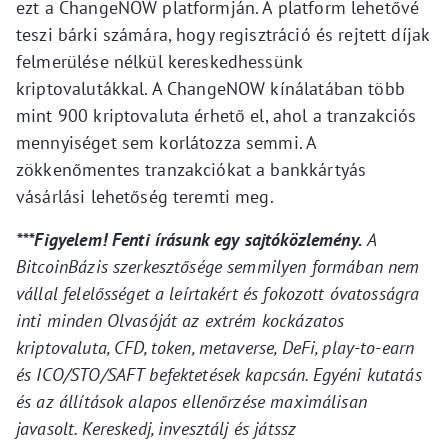
ezt a ChangeNOW platformján. A platform lehetővé
teszi bárki számára, hogy regisztráció és rejtett díjak
felmerülése nélkül kereskedhessünk
kriptovalutákkal. A ChangeNOW kínálatában több
mint 900 kriptovaluta érhető el, ahol a tranzakciós
mennyiséget sem korlátozza semmi. A
zökkenőmentes tranzakciókat a bankkártyás
vásárlási lehetőség teremti meg.
***Figyelem! Fenti írásunk egy sajtóközlemény.
A
BitcoinBázis szerkesztősége semmilyen formában nem
vállal felelősséget a leírtakért és fokozott óvatosságra
inti minden Olvasóját az extrém kockázatos
kriptovaluta, CFD, token, metaverse, DeFi, play-to-earn
és ICO/STO/SAFT befektetések kapcsán. Egyéni kutatás
és az állítások alapos ellenőrzése maximálisan
javasolt. Kereskedj, invesztálj és játssz