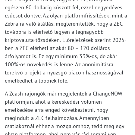
egészen 60 dollárig kúszott fel, ezzel negyedéves
csúcsot döntve. Az olyan platformfrissítések, mint a
Zebra-ra való átállás, megteremtették, hogy a ZEC
továbbra is elérhető legyen a legnagyobb
kriptovaluta-tőzsdéken. Előrejelzések szerint 2025-
ben a ZEC elérheti az akár 80 – 120 dolláros
árfolyamot is. Ez egy minimum 33%-os, de akár
100%-os növekedés is lenne. Az anonimitásra
törekvő projekt a nyüzsgő piacon hasznosságával
emelkedhet a többiek fölé.
A Zcash-rajongók már megjelentek a ChangeNOW
platformján, ahol a kereskedési volumen
emelkedése arra enged következtetni, hogy
megindult a ZEC felhalmozása. Amennyiben
csatlakoznál ehhez a mozgalomhoz, tedd meg egy
olyan platformon, ahol nem vár rád semmilyen