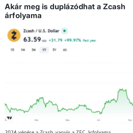
Akár meg is duplázódhat a Zcash
árfolyama
2024 végére a Zcash, vagyis a ZEC, árfolyama