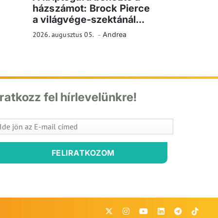
házszámot: Brock Pierce
a világvége-szektánál...
2026. augusztus 05.
Andrea
Iratkozz fel hírlevelünkre!
FELIRATKOZOM