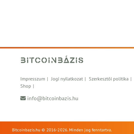
Impresszum
Jogi nyilatkozat
Szerkesztői politika
Shop
info@bitcoinbazis.hu
Bitcoinbazis.hu © 2016-2026. Minden jog fenntartva.