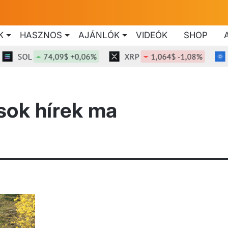
K
HASZNOS
AJÁNLÓK
VIDEÓK
SHOP
SOL
74,09$ +0,06%
XRP
1,064$ -1,08%
osok hírek ma