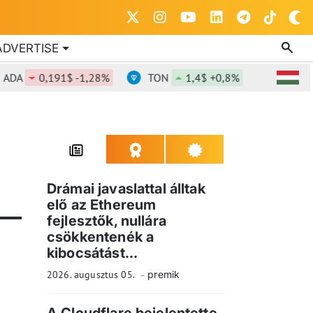
ADVERTISE
ADA
0,191$ -1,28%
TON
1,4$ +0,8%
DOT
0
Drámai javaslattal álltak
elő az Ethereum
fejlesztők, nullára
csökkentenék a
kibocsátást...
2026. augusztus 05.
premik