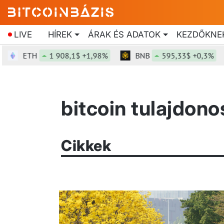
LIVE
HÍREK
ÁRAK ÉS ADATOK
KEZDŐKNE
ETH
1 908,1$ +1,98%
BNB
595,33$ +0,3%
bitcoin tulajdon
Cikkek