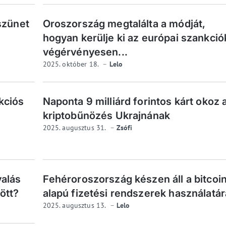
szünet
Oroszország megtalálta a módját,
hogyan kerülje ki az európai szankció
végérvényesen...
2025. október 18.
Lelo
kciós
Naponta 9 milliárd forintos kárt okoz 
kriptobűnözés Ukrajnának
2025. augusztus 31.
Zsófi
yalás
Fehéroroszország készen áll a bitcoi
ött?
alapú fizetési rendszerek használatár
2025. augusztus 13.
Lelo