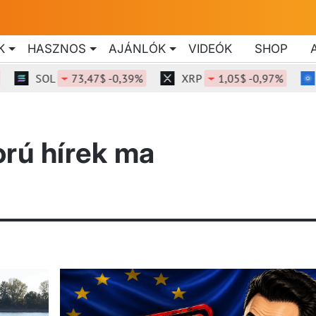
K
HASZNOS
AJÁNLÓK
VIDEÓK
SHOP
SOL
73,47$ -0,39%
XRP
1,05$ -0,97%
rú hírek ma