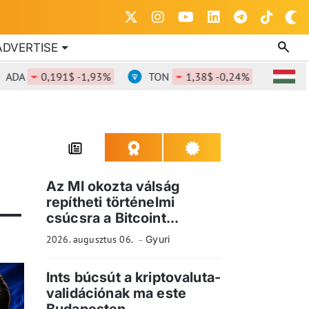
ADVERTISE
ADA
0,191$ -1,93%
TON
1,38$ -0,24%
DOT
Az MI okozta válság
repítheti történelmi
csúcsra a Bitcoint...
2026. augusztus 06.
Gyuri
Ints búcsút a kriptovaluta-
validációnak ma este