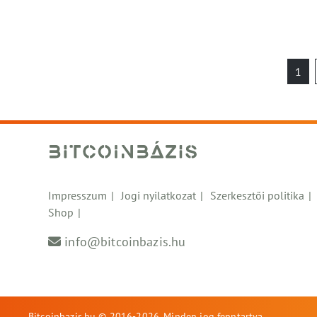
Be
1
la
Impresszum
Jogi nyilatkozat
Szerkesztői politika
Shop
info@bitcoinbazis.hu
Bitcoinbazis.hu © 2016-2026. Minden jog fenntartva.