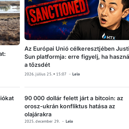
Az Európai Unió célkeresztjében Just
t:
Sun platformja: erre figyelj, ha haszn
a tőzsdét
2026. július 25.
15:07
Lelo
iókat
90 000 dollár felett járt a bitcoin: az
orosz-ukrán konfliktus hatása az
olajárakra
2025. december 29.
Lelo