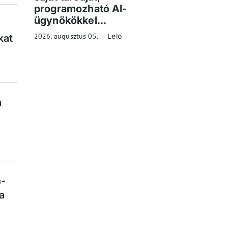
programozható AI-
ügynökökkel...
2026. augusztus 05.
Lelo
kat
a
n-
a