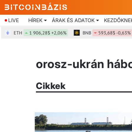
LIVE
HÍREK
ÁRAK ÉS ADATOK
KEZDŐKNE
ETH
1 906,28$ +2,06%
BNB
593,68$ -0,63%
orosz-ukrán hábo
Cikkek