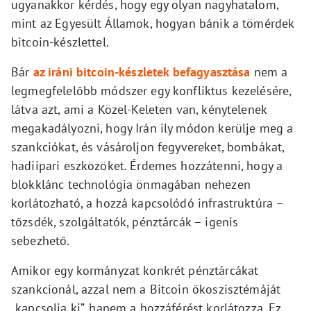
ugyanakkor kérdés, hogy egy olyan nagyhatalom,
mint az Egyesült Államok, hogyan bánik a tömérdek
bitcoin-készlettel.
Bár
az iráni bitcoin-készletek befagyasztása
nem a
legmegfelelőbb módszer egy konfliktus kezelésére,
látva azt, ami a Közel-Keleten van, kénytelenek
megakadályozni, hogy Irán ily módon kerülje meg a
szankciókat, és vásároljon fegyvereket, bombákat,
hadiipari eszközöket. Érdemes hozzátenni, hogy a
blokklánc technológia önmagában nehezen
korlátozható, a hozzá kapcsolódó infrastruktúra –
tőzsdék, szolgáltatók, pénztárcák – igenis
sebezhető.
Amikor egy kormányzat konkrét pénztárcákat
szankcionál, azzal nem a Bitcoin ökoszisztémáját
„kapcsolja ki”, hanem a hozzáférést korlátozza. Ez