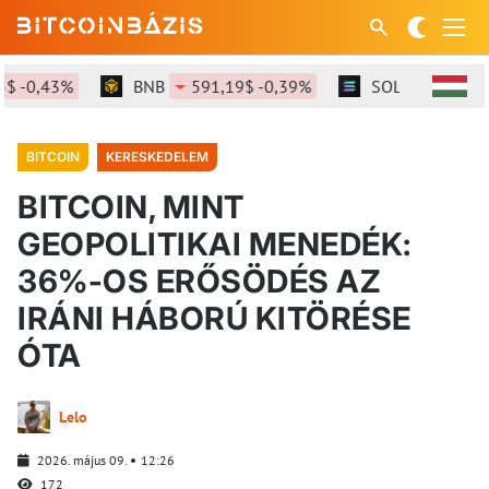
-0,43%
BNB
591,19$ -0,39%
SOL
72,4$ -2,1
BITCOIN
KERESKEDELEM
BITCOIN, MINT
GEOPOLITIKAI MENEDÉK:
36%-OS ERŐSÖDÉS AZ
IRÁNI HÁBORÚ KITÖRÉSE
ÓTA
Lelo
2026. május 09.
12:26
172