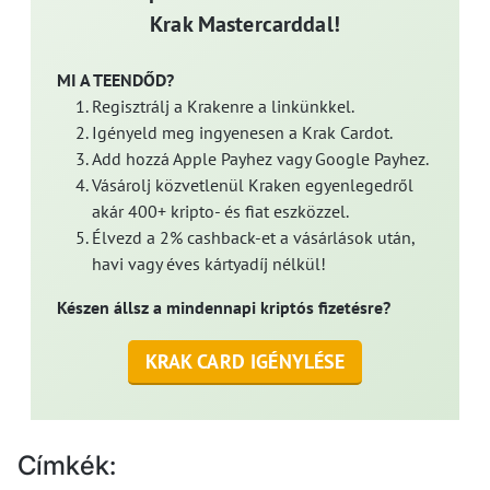
Krak Mastercarddal!
MI A TEENDŐD?
Regisztrálj a Krakenre a linkünkkel.
Igényeld meg ingyenesen a Krak Cardot.
Add hozzá Apple Payhez vagy Google Payhez.
Vásárolj közvetlenül Kraken egyenlegedről
akár 400+ kripto- és fiat eszközzel.
Élvezd a 2% cashback-et a vásárlások után,
havi vagy éves kártyadíj nélkül!
Készen állsz a mindennapi kriptós fizetésre?
KRAK CARD IGÉNYLÉSE
Címkék: