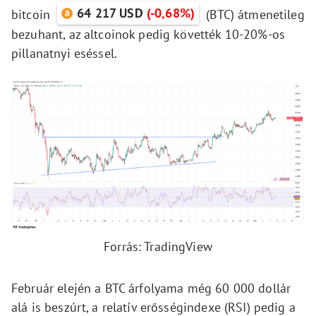
64 217 USD
(-0,68%)
bitcoin
(BTC) átmenetileg
bezuhant, az altcoinok pedig követték 10-20%-os
pillanatnyi eséssel.
Forrás: TradingView
Február elején a BTC árfolyama még 60 000 dollár
alá is beszúrt, a relatív erősségindexe (RSI) pedig a