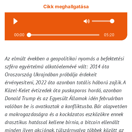
Cikk meghallgatása
00:00
05:20
Az elmúlt években a geopolitikai nyomás a befektetési
szféra egyértelmű alkotóelemévé vált: 2014 óta
Oroszország Ukrajnában próbálja érdekeit
érvényesíteni, 2022 óta azonban totális háború zajlik. A
Közel-Kelet évtizedek óta puskaporos hordó, azonban
Donald Trump és az Egyesült Államok idén februárban
valóban be is avatkoztak a konfliktusba. Bár alapvetően
a makrogazdaságra és a kockázatos eszközökre ennek
drasztikus hatással kellene bírnia, a bitcoin ellenállt
minden ilyen akciónak, túlszárnyalva többek között az