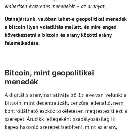
emberiség évezredes menedékét – az aranyat.
Utánajártunk, valóban lehet-e geopolitikai menedék
a bitcoin ilyen volatilitás mellett, és mire enged
következtetni a bitcoin és arany közötti arány
felemelkedése.
Bitcoin, mint geopolitikai
menedék
A digitális arany narratívája bő 15 éve van velünk: a
Bitcoin, mint decentralizált, cenzúra-ellenálló, nem
kontrollálható eszköz tökéletesen megtestesíti ezt a
szerepet. Árucikk jellegeként szabályozásilag is
képes hasonló szerepet betölteni, mint az arany,