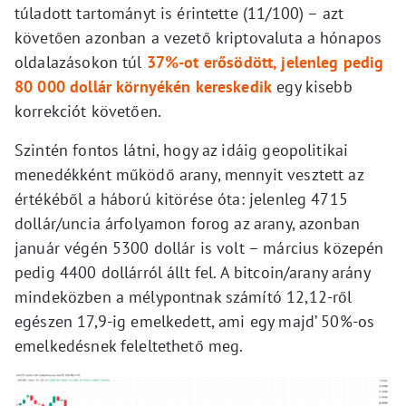
túladott tartományt is érintette (11/100) – azt
követően azonban a vezető kriptovaluta a hónapos
oldalazásokon túl
37%-ot erősödött, jelenleg pedig
80 000 dollár környékén kereskedik
egy kisebb
korrekciót követően.
Szintén fontos látni, hogy az idáig geopolitikai
menedékként működő arany, mennyit vesztett az
értékéből a háború kitörése óta: jelenleg 4715
dollár/uncia árfolyamon forog az arany, azonban
január végén 5300 dollár is volt – március közepén
pedig 4400 dollárról állt fel. A bitcoin/arany arány
mindeközben a mélypontnak számító 12,12-ről
egészen 17,9-ig emelkedett, ami egy majd’ 50%-os
emelkedésnek feleltethető meg.