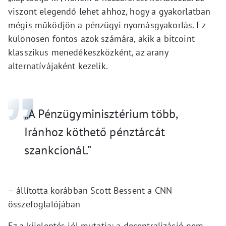
viszont elegendő lehet ahhoz, hogy a gyakorlatban
mégis működjön a pénzügyi nyomásgyakorlás. Ez
különösen fontos azok számára, akik a bitcoint
klasszikus menedékeszközként, az arany
alternatívájaként kezelik.
„A Pénzügyminisztérium több,
Iránhoz köthető pénztárcát
szankcionál.”
– állította korábban Scott Bessent a CNN
összefoglalójában
Ez a kijelentés jól mutatja: a decentralizáció nem