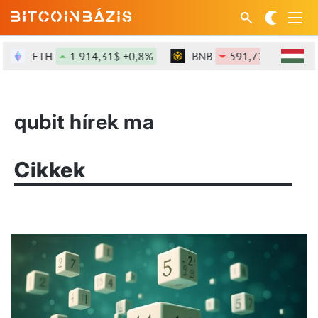
ETH
1 914,31$ +0,8%
BNB
591,72$ -0,3%
qubit hírek ma
Cikkek