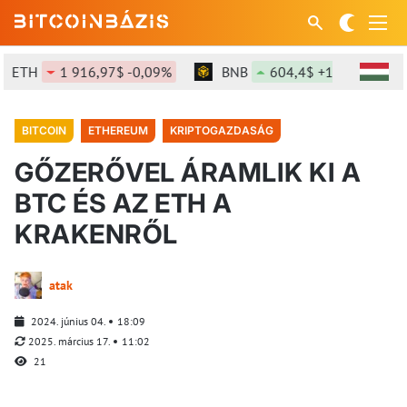
ETH
1 916,97$ -0,09%
BNB
604,4$ +1,45%
S
BITCOIN
ETHEREUM
KRIPTOGAZDASÁG
GŐZERŐVEL ÁRAMLIK KI A
BTC ÉS AZ ETH A
KRAKENRŐL
atak
2024. június 04.
18:09
2025. március 17.
11:02
21