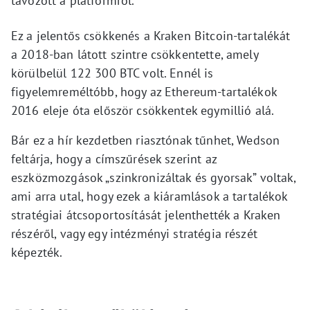
távozott a platformról.
Ez a jelentős csökkenés a Kraken Bitcoin-tartalékát
a 2018-ban látott szintre csökkentette, amely
körülbelül 122 300 BTC volt. Ennél is
figyelemreméltóbb, hogy az Ethereum-tartalékok
2016 eleje óta először csökkentek egymillió alá.
Bár ez a hír kezdetben riasztónak tűnhet, Wedson
feltárja, hogy a címszűrések szerint az
eszközmozgások „szinkronizáltak és gyorsak” voltak,
ami arra utal, hogy ezek a kiáramlások a tartalékok
stratégiai átcsoportosítását jelenthették a Kraken
részéről, vagy egy intézményi stratégia részét
képezték.