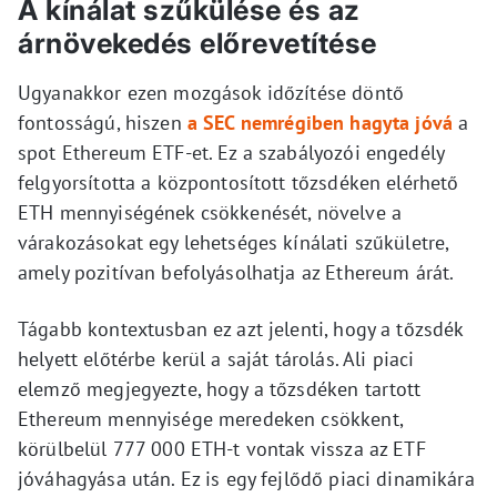
A kínálat szűkülése és az
árnövekedés előrevetítése
Ugyanakkor ezen mozgások időzítése döntő
fontosságú, hiszen
a SEC nemrégiben hagyta jóvá
a
spot Ethereum ETF-et. Ez a szabályozói engedély
felgyorsította a központosított tőzsdéken elérhető
ETH mennyiségének csökkenését, növelve a
várakozásokat egy lehetséges kínálati szűkületre,
amely pozitívan befolyásolhatja az Ethereum árát.
Tágabb kontextusban ez azt jelenti, hogy a tőzsdék
helyett előtérbe kerül a saját tárolás. Ali piaci
elemző megjegyezte, hogy a tőzsdéken tartott
Ethereum mennyisége meredeken csökkent,
körülbelül 777 000 ETH-t vontak vissza az ETF
jóváhagyása után. Ez is egy fejlődő piaci dinamikára