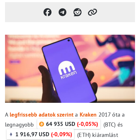
A
legfrissebb adatok szerint
a
Kraken
2017 óta a
64 935 USD
(-0,05%)
legnagyobb
(BTC) és
1 916,97 USD
(-0,09%)
(ETH) kiáramlást