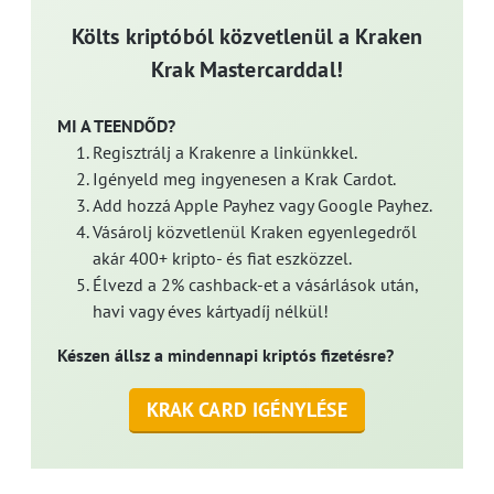
Költs kriptóból közvetlenül a Kraken
Krak Mastercarddal!
MI A TEENDŐD?
Regisztrálj a Krakenre a linkünkkel.
Igényeld meg ingyenesen a Krak Cardot.
Add hozzá Apple Payhez vagy Google Payhez.
Vásárolj közvetlenül Kraken egyenlegedről
akár 400+ kripto- és fiat eszközzel.
Élvezd a 2% cashback-et a vásárlások után,
havi vagy éves kártyadíj nélkül!
Készen állsz a mindennapi kriptós fizetésre?
KRAK CARD IGÉNYLÉSE