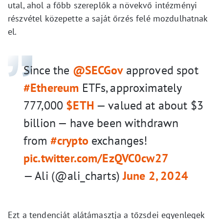
utal, ahol a főbb szereplők a növekvő intézményi
részvétel közepette a saját őrzés felé mozdulhatnak
el.
Since the
@SECGov
approved spot
#Ethereum
ETFs, approximately
777,000
$ETH
— valued at about $3
billion — have been withdrawn
from
#crypto
exchanges!
pic.twitter.com/EzQVC0cw27
— Ali (@ali_charts)
June 2, 2024
Ezt a tendenciát alátámasztja a tőzsdei egyenlegek