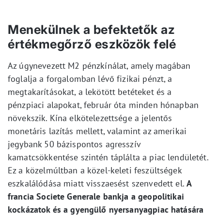
Menekülnek a befektetők az
értékmegőrző eszközök felé
Az úgynevezett M2 pénzkínálat, amely magában
foglalja a forgalomban lévő fizikai pénzt, a
megtakarításokat, a lekötött betéteket és a
pénzpiaci alapokat, február óta minden hónapban
növekszik. Kína elkötelezettsége a jelentős
monetáris lazítás mellett, valamint az amerikai
jegybank 50 bázispontos agresszív
kamatcsökkentése szintén táplálta a piac lendületét.
Ez a közelmúltban a közel-keleti feszültségek
eszkalálódása miatt visszaesést szenvedett el.
A
francia Societe Generale bankja a geopolitikai
kockázatok és a gyengülő nyersanyagpiac hatására