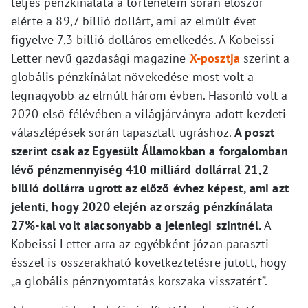
teljes pénzkínálata a történelem során először
elérte a 89,7 billió dollárt, ami az elmúlt évet
figyelve 7,3 billió dolláros emelkedés. A Kobeissi
Letter nevű gazdasági magazine
X-posztja
szerint a
globális pénzkínálat növekedése most volt a
legnagyobb az elmúlt három évben. Hasonló volt a
2020 első félévében a világjárványra adott kezdeti
válaszlépések során tapasztalt ugráshoz.
A poszt
szerint csak az Egyesült Államokban a forgalomban
lévő pénzmennyiség 410 milliárd dollárral 21,2
billió dollárra ugrott az előző évhez képest, ami azt
jelenti, hogy 2020 elején az ország pénzkínálata
27%-kal volt alacsonyabb a jelenlegi szintnél.
A
Kobeissi Letter arra az egyébként józan paraszti
ésszel is összerakható következtetésre jutott, hogy
„a globális pénznyomtatás korszaka visszatért”.