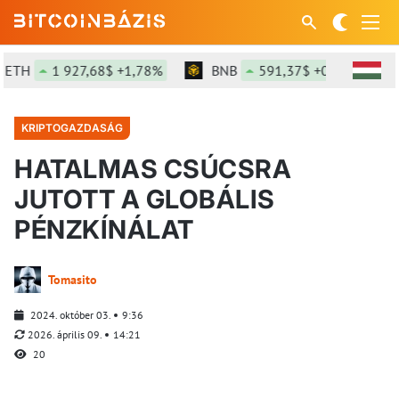
H
1 927,68$ +1,78%
BNB
591,37$ +0,01%
SO
KRIPTOGAZDASÁG
HATALMAS CSÚCSRA
JUTOTT A GLOBÁLIS
PÉNZKÍNÁLAT
Tomasito
2024. október 03.
9:36
2026. április 09.
14:21
20