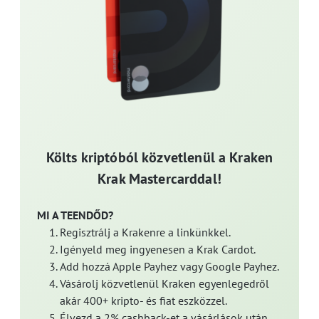
Költs kriptóból közvetlenül a Kraken
Krak Mastercarddal!
MI A TEENDŐD?
Regisztrálj a Krakenre a linkünkkel.
Igényeld meg ingyenesen a Krak Cardot.
Add hozzá Apple Payhez vagy Google Payhez.
Vásárolj közvetlenül Kraken egyenlegedről
akár 400+ kripto- és fiat eszközzel.
Élvezd a 2% cashback-et a vásárlások után,