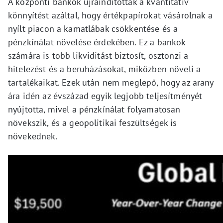
A központi bankok újraindították a kvantitatív
könnyítést azáltal, hogy értékpapírokat vásárolnak a
nyílt piacon a kamatlábak csökkentése és a
pénzkínálat növelése érdekében. Ez a bankok
számára is több likviditást biztosít, ösztönzi a
hitelezést és a beruházásokat, miközben növeli a
tartalékaikat. Ezek után nem meglepő, hogy az arany
ára idén az évszázad egyik legjobb teljesítményét
nyújtotta, mivel a pénzkínálat folyamatosan
növekszik, és a geopolitikai feszültségek is
növekednek.