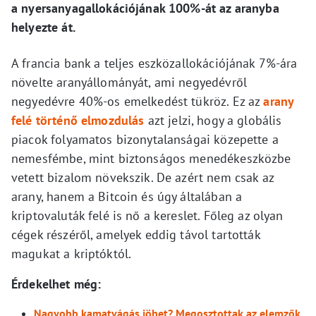
a nyersanyagallokációjának 100%-át az aranyba
helyezte át.
A francia bank a teljes eszközallokációjának 7%-ára
növelte aranyállományát, ami negyedévről
negyedévre 40%-os emelkedést tükröz. Ez az
arany
felé történő elmozdulás
azt jelzi, hogy a globális
piacok folyamatos bizonytalanságai közepette a
nemesfémbe, mint biztonságos menedékeszközbe
vetett bizalom növekszik. De azért nem csak az
arany, hanem a Bitcoin és úgy általában a
kriptovaluták felé is nő a kereslet. Főleg az olyan
cégek részéről, amelyek eddig távol tartották
magukat a kriptóktól.
Érdekelhet még:
Nagyobb kamatvágás jöhet? Megosztottak az elemzők