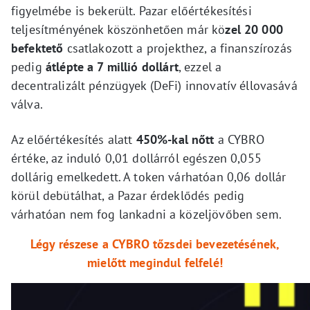
figyelmébe is bekerült. Pazar előértékesítési
teljesítményének köszönhetően már kö
zel 20 000
befektető
csatlakozott a projekthez, a finanszírozás
pedig
átlépte a 7 millió dollárt
, ezzel a
decentralizált pénzügyek (DeFi) innovatív éllovasává
válva.
Az előértékesítés alatt
450%-kal nőtt
a CYBRO
értéke, az induló 0,01 dollárról egészen 0,055
dollárig emelkedett. A token várhatóan 0,06 dollár
körül debütálhat, a Pazar érdeklődés pedig
várhatóan nem fog lankadni a közeljövőben sem.
Légy részese a CYBRO tőzsdei bevezetésének,
mielőtt megindul felfelé!