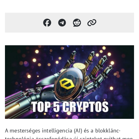
A mesterséges intelligencia (AI) és a blokklánc-
technológia összefonódása új szinteket nyithat meg