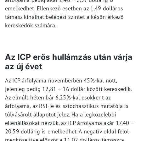
emelkedhet. Ellenkező esetben az 1,49 dolláros
támasz kínálhat belépési szintet a későn érkező
kereskedők számára.
Az ICP erős hullámzás után várja
az új évet
Az ICP árfolyama novemberben 45%-kal nőtt,
jelenleg pedig 12,81 – 16 dollár között kereskedik.
Az elmúlt héten bár 6,25%-kal csökkent az
árfolyama, az RSI-je és sztochasztikus mutatója is
túlvásárolt állapotot jelez. Ha a legközelebbi
ellenállásokat nézzük, az ICP árfolyama akár 17,40 –
20,59 dollárig is emelkedhet. A negatív oldal felől
megközelítve először a 11,02 dolláros támaszra,