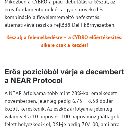
Miközben a CYBRO a piaci debütálásra készül, az
erős fundamentumok és a gyors növekedés
kombinációja figyelemreméltó befektetési
alternatívává teszik a fejlődő DeFi-környezetben.
Készülj a felemelkedésre – a CYBRO előértékesítési
sikere csak a kezdet!
Erős pozícióból várja a decembert
a NEAR Protocol
A NEAR árfolyama több mint 28%-kal emelkedett
novemberben, jelenleg pedig 6,75 – 8,58 dollár
között kereskedik. Az eszköz árfolyama jelenleg
valamivel a 10 napos és 100 napos mozgóátlagok
felett helyezkedik el, RSI-je pedig 70/100, ami arra