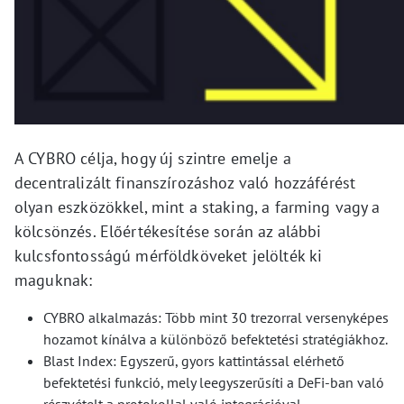
A CYBRO célja, hogy új szintre emelje a
decentralizált finanszírozáshoz való hozzáférést
olyan eszközökkel, mint a staking, a farming vagy a
kölcsönzés. Előértékesítése során az alábbi
kulcsfontosságú mérföldköveket jelölték ki
maguknak:
CYBRO alkalmazás: Több mint 30 trezorral versenyképes
hozamot kínálva a különböző befektetési stratégiákhoz.
Blast Index: Egyszerű, gyors kattintással elérhető
befektetési funkció, mely leegyszerűsíti a DeFi-ban való
részvételt a protokollal való integrációval.