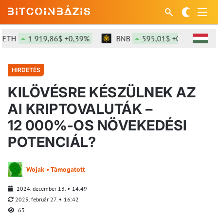
H
1 919,86$ +0,39%
BNB
595,01$ +0,83%
S
HIRDETÉS
KILÖVÉSRE KÉSZÜLNEK AZ
AI KRIPTOVALUTÁK –
12 000%-OS NÖVEKEDÉSI
POTENCIÁL?
Wojak • Támogatott
2024. december 13.
14:49
2025. február 27.
16:42
63