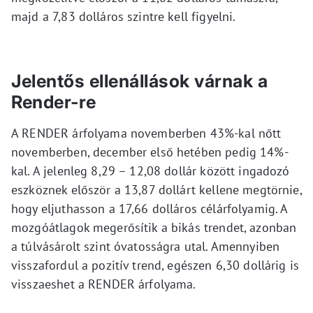
majd a 7,83 dolláros szintre kell figyelni.
Jelentős ellenállások várnak a
Render-re
A RENDER árfolyama novemberben 43%-kal nőtt
novemberben, december első hetében pedig 14%-
kal. A jelenleg 8,29 – 12,08 dollár között ingadozó
eszköznek először a 13,87 dollárt kellene megtörnie,
hogy eljuthasson a 17,66 dolláros célárfolyamig. A
mozgóátlagok megerősítik a bikás trendet, azonban
a túlvásárolt szint óvatosságra utal. Amennyiben
visszafordul a pozitív trend, egészen 6,30 dollárig is
visszaeshet a RENDER árfolyama.