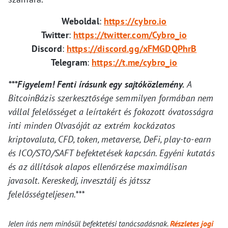
Weboldal
:
https://cybro.io
Twitter
:
https://twitter.com/Cybro_io
Discord
:
https://discord.gg/xFMGDQPhrB
Telegram
:
https://t.me/cybro_io
***Figyelem! Fenti írásunk egy sajtóközlemény.
A
BitcoinBázis szerkesztősége semmilyen formában nem
vállal felelősséget a leírtakért és fokozott óvatosságra
inti minden Olvasóját az extrém kockázatos
kriptovaluta, CFD, token, metaverse, DeFi, play-to-earn
és ICO/STO/SAFT befektetések kapcsán. Egyéni kutatás
és az állítások alapos ellenőrzése maximálisan
javasolt. Kereskedj, invesztálj és játssz
felelősségteljesen.***
Jelen írás nem minősül befektetési tanácsadásnak.
Részletes jogi