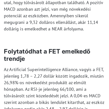
utal, hogy túlvásárolt állapotban található. A pozitív
MACD azonban azt jelzi, van még növekedési
potenciál az eszközben. Amennyiben sikerül
megugrani a 9,32 dolláros ellenállást, akár 11,14
dollárig is emelkedhet a NEAR árfolyama.
Folytatódhat a FET emelkedő
trendje
Az Artificial Superintelligence Alliance, vagyis a FET,
jelenleg 1,78 – 2,27 dollár között ingadozik, miután
26,98%-os növekedést produkált az elmúlt
hónapban. Az RSI-je jelenleg 66/100, ami a
túlvásárolt szint közeledését jelzi. A 0,04-es MACD
szerint azonban a bikás lendület kitarthat, az eszköz
árfolyama pedig akár 2,48 – 2,97 dollárig is