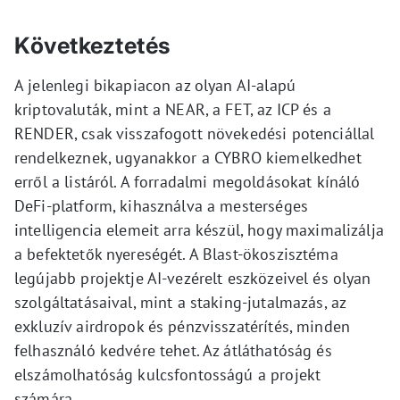
Következtetés
A jelenlegi bikapiacon az olyan AI-alapú
kriptovaluták, mint a NEAR, a FET, az ICP és a
RENDER, csak visszafogott növekedési potenciállal
rendelkeznek, ugyanakkor a CYBRO kiemelkedhet
erről a listáról. A forradalmi megoldásokat kínáló
DeFi-platform, kihasználva a mesterséges
intelligencia elemeit arra készül, hogy maximalizálja
a befektetők nyereségét. A Blast-ökoszisztéma
legújabb projektje AI-vezérelt eszközeivel és olyan
szolgáltatásaival, mint a staking-jutalmazás, az
exkluzív airdropok és pénzvisszatérítés, minden
felhasználó kedvére tehet. Az átláthatóság és
elszámolhatóság kulcsfontosságú a projekt
számára.