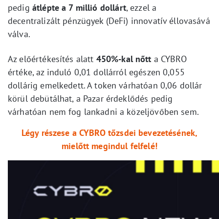
pedig
átlépte a 7 millió dollárt
, ezzel a
decentralizált pénzügyek (DeFi) innovatív éllovasává
válva.
Az előértékesítés alatt
450%-kal nőtt
a CYBRO
értéke, az induló 0,01 dollárról egészen 0,055
dollárig emelkedett. A token várhatóan 0,06 dollár
körül debütálhat, a Pazar érdeklődés pedig
várhatóan nem fog lankadni a közeljövőben sem.
Légy részese a CYBRO tőzsdei bevezetésének,
mielőtt megindul felfelé!