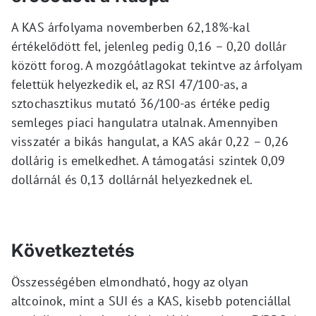
A KAS árfolyama novemberben 62,18%-kal
értékelődött fel, jelenleg pedig 0,16 – 0,20 dollár
között forog. A mozgóátlagokat tekintve az árfolyam
felettük helyezkedik el, az RSI 47/100-as, a
sztochasztikus mutató 36/100-as értéke pedig
semleges piaci hangulatra utalnak. Amennyiben
visszatér a bikás hangulat, a KAS akár 0,22 – 0,26
dollárig is emelkedhet. A támogatási szintek 0,09
dollárnál és 0,13 dollárnál helyezkednek el.
Következtetés
Összességében elmondható, hogy az olyan
altcoinok, mint a SUI és a KAS, kisebb potenciállal