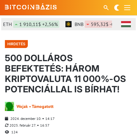
H
1 910,11$ +2,56%
BNB
595,32$ -0,05%
S
HIRDETÉS
500 DOLLÁROS
BEFEKTETÉS: HÁROM
KRIPTOVALUTA 11 000%-OS
POTENCIÁLLAL IS BÍRHAT!
Wojak • Támogatott
2024. december 10.
14:17
2025. február 27.
16:57
124