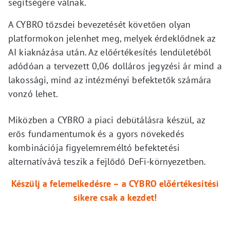
segítségére válnak.
A CYBRO tőzsdei bevezetését követően olyan
platformokon jelenhet meg, melyek érdeklődnek az
AI kiaknázása után. Az előértékesítés lendületéből
adódóan a tervezett 0,06 dolláros jegyzési ár mind a
lakossági, mind az intézményi befektetők számára
vonzó lehet.
Miközben a CYBRO a piaci debütálásra készül, az
erős fundamentumok és a gyors növekedés
kombinációja figyelemreméltó befektetési
alternatívává teszik a fejlődő DeFi-környezetben.
Készülj a felemelkedésre – a CYBRO előértékesítési
sikere csak a kezdet!