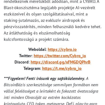
rendelkeznek méretükből adódóan, mint a CYBRO. A
Blast-ökoszisztéma legújabb projektje AI-vezérelt
eszközeivel és olyan szolgáltatásaival, mint a
staking-jutalmazás, az exkluzív airdropok és
pénzvisszatérítés, minden felhasználó kedvére tehet.
Az átláthatóság és elszámolhatóság
kulcsfontosságú a projekt számára.
Weboldal
:
https://cybro.io
Twitter
:
https://twitter.com/Cybro_io
Discord
:
https://discord.gg/xFMGDQPhrB
Telegram
:
https://t.me/cybro_io
***Figyelem! Fenti írásunk egy sajtóközlemény.
A
BitcoinBázis szerkesztősége semmilyen formában nem
vállal felelősséget a leírtakért és fokozott óvatosságra
inti minden Olvasóját az extrém kockázatos
kriptovaluta, CFD, token, metaverse, DeFi, play-to-earn