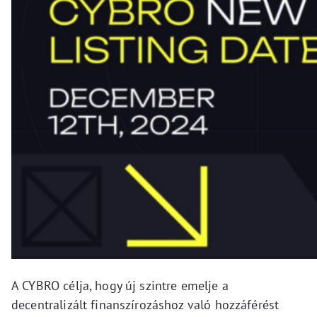
A CYBRO célja, hogy új szintre emelje a
decentralizált finanszírozáshoz való hozzáférést