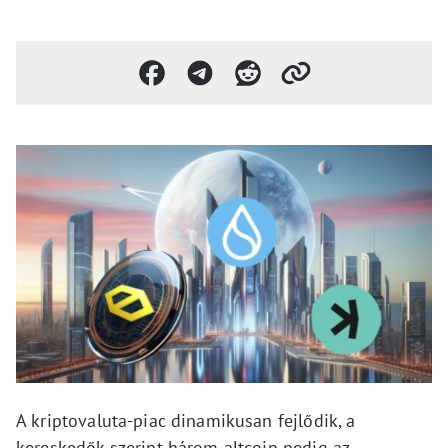
A kriptovaluta-piac dinamikusan fejlődik, a
kereskedők szerint három altcoin pedig az