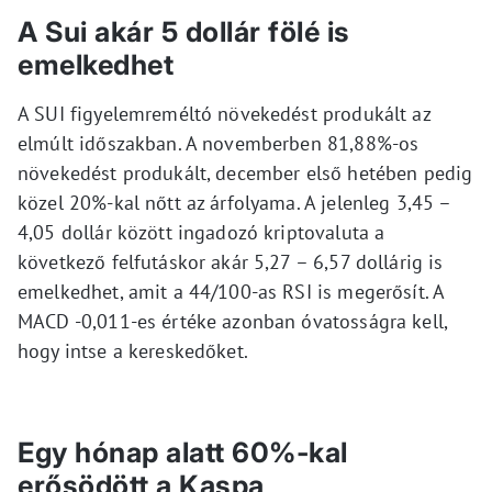
A Sui akár 5 dollár fölé is
emelkedhet
A SUI figyelemreméltó növekedést produkált az
elmúlt időszakban. A novemberben 81,88%-os
növekedést produkált, december első hetében pedig
közel 20%-kal nőtt az árfolyama. A jelenleg 3,45 –
4,05 dollár között ingadozó kriptovaluta a
következő felfutáskor akár 5,27 – 6,57 dollárig is
emelkedhet, amit a 44/100-as RSI is megerősít. A
MACD -0,011-es értéke azonban óvatosságra kell,
hogy intse a kereskedőket.
Egy hónap alatt 60%-kal
erősödött a Kaspa