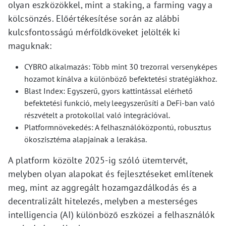
olyan eszközökkel, mint a staking, a farming vagy a
kölcsönzés. Előértékesítése során az alábbi
kulcsfontosságú mérföldköveket jelölték ki
maguknak:
CYBRO alkalmazás: Több mint 30 trezorral versenyképes
hozamot kínálva a különböző befektetési stratégiákhoz.
Blast Index: Egyszerű, gyors kattintással elérhető
befektetési funkció, mely leegyszerűsíti a DeFi-ban való
részvételt a protokollal való integrációval.
Platformnövekedés: A felhasználóközpontú, robusztus
ökoszisztéma alapjainak a lerakása.
A platform közölte 2025-ig szóló ütemtervét,
melyben olyan alapokat és fejlesztéseket említenek
meg, mint az aggregált hozamgazdálkodás és a
decentralizált hitelezés, melyben a mesterséges
intelligencia (AI) különböző eszközei a felhasználók