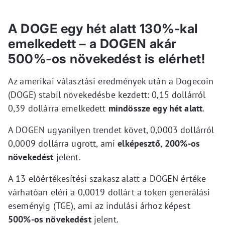
A DOGE egy hét alatt 130%-kal
emelkedett – a DOGEN akár
500%-os növekedést is elérhet!
Az amerikai választási eredmények után a Dogecoin
(DOGE) stabil növekedésbe kezdett: 0,15 dollárról
0,39 dollárra emelkedett
mindössze egy hét alatt
.
A DOGEN ugyanilyen trendet követ, 0,0003 dollárról
0,0009 dollárra ugrott, ami
elképesztő, 200%-os
növekedést
jelent.
A 13 előértékesítési szakasz alatt a DOGEN értéke
várhatóan eléri a 0,0019 dollárt a token generálási
eseményig (TGE), ami az indulási árhoz képest
500%-os növekedést
jelent.