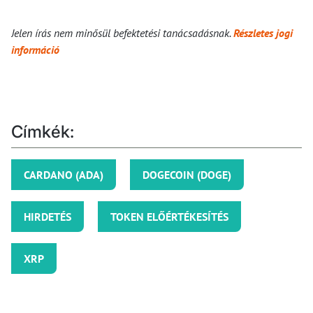
Jelen írás nem minősül befektetési tanácsadásnak.
Részletes jogi
információ
Címkék:
CARDANO (ADA)
DOGECOIN (DOGE)
HIRDETÉS
TOKEN ELŐÉRTÉKESÍTÉS
XRP