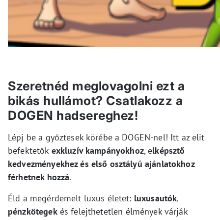
Szeretnéd meglovagolni ezt a
bikás hullámot? Csatlakozz a
DOGEN hadsereghez!
Lépj be a győztesek körébe a DOGEN-nel! Itt az elit
befektetők
exkluzív kampányokhoz
, e
lképsztő
kedvezményekhez és első osztályú ajánlatokhoz
férhetnek hozzá
.
Éld a megérdemelt luxus életet:
luxusautók
,
pénzkötegek
és felejthetetlen élmények várják