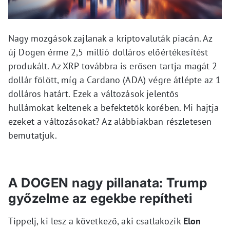
Nagy mozgások zajlanak a kriptovaluták piacán. Az
új Dogen érme 2,5 millió dolláros előértékesítést
produkált. Az XRP továbbra is erősen tartja magát 2
dollár fölött, míg a Cardano (ADA) végre átlépte az 1
dolláros határt. Ezek a változások jelentős
hullámokat keltenek a befektetők körében. Mi hajtja
ezeket a változásokat? Az alábbiakban részletesen
bemutatjuk.
A DOGEN nagy pillanata: Trump
győzelme az egekbe repítheti
Tippelj, ki lesz a következő, aki csatlakozik
Elon