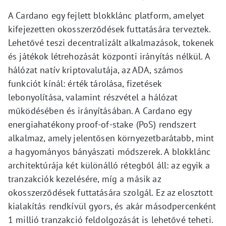
A Cardano egy fejlett blokklánc platform, amelyet
kifejezetten okosszerződések futtatására terveztek.
Lehetővé teszi decentralizált alkalmazások, tokenek
és játékok létrehozását központi irányítás nélkül. A
hálózat natív kriptovalutája, az ADA, számos
funkciót kínál: érték tárolása, fizetések
lebonyolítása, valamint részvétel a hálózat
működésében és irányításában. A Cardano egy
energiahatékony proof-of-stake (PoS) rendszert
alkalmaz, amely jelentősen környezetbarátabb, mint
a hagyományos bányászati módszerek. A blokklánc
architektúrája két különálló rétegből áll: az egyik a
tranzakciók kezelésére, míg a másik az
okosszerződések futtatására szolgál. Ez az elosztott
kialakítás rendkívül gyors, és akár másodpercenként
1 millió tranzakció feldolgozását is lehetővé teheti.