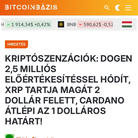
914,34$ +0,42%
BNB
590,62$ -0,52%
SOL
73
HIRDETÉS
KRIPTÓSZENZÁCIÓK: DOGEN
2,5 MILLIÓS
ELŐÉRTÉKESÍTÉSSEL HÓDÍT,
XRP TARTJA MAGÁT 2
DOLLÁR FELETT, CARDANO
ÁTLÉPI AZ 1 DOLLÁROS
HATÁRT!