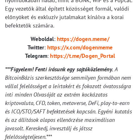
nyomdokában halad, mint a BONK, WIF és a Popcat.
Egy vezetők által épített közösséget formál, valódi
előnyöket és exkluzív jutalmakat kínálva a korai
befektetők számára.
Weboldal
:
https://dogen.meme/
Twitter
:
https://x.com/dogenmeme
Telegram
:
https://t.me/Dogen_Portal
***Figyelem! Fenti írásunk egy sajtóközlemény.
A
BitcoinBázis szerkesztősége semmilyen formában nem
vállal felelősséget a leírtakért és fokozott óvatosságra
inti minden Olvasóját az extrém kockázatos
kriptovaluta, CFD, token, metaverse, DeFi, play-to-earn
és ICO/STO/SAFT befektetések kapcsán. Egyéni kutatás
és az állítások alapos ellenőrzése maximálisan
javasolt. Kereskedj, invesztálj és játssz
felelősségteljesen.***