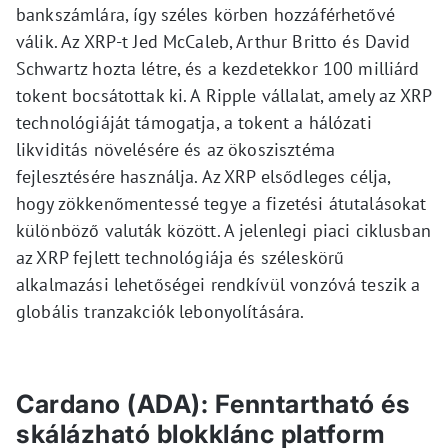
bankszámlára, így széles körben hozzáférhetővé
válik. Az XRP-t Jed McCaleb, Arthur Britto és David
Schwartz hozta létre, és a kezdetekkor 100 milliárd
tokent bocsátottak ki. A Ripple vállalat, amely az XRP
technológiáját támogatja, a tokent a hálózati
likviditás növelésére és az ökoszisztéma
fejlesztésére használja. Az XRP elsődleges célja,
hogy zökkenőmentessé tegye a fizetési átutalásokat
különböző valuták között. A jelenlegi piaci ciklusban
az XRP fejlett technológiája és széleskörű
alkalmazási lehetőségei rendkívül vonzóvá teszik a
globális tranzakciók lebonyolítására.
Cardano (ADA): Fenntartható és
skálázható blokklánc platform