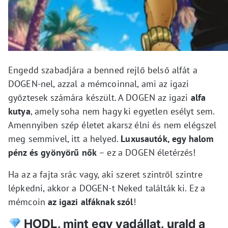
Engedd szabadjára a benned rejlő belső alfát a
DOGEN-nel, azzal a mémcoinnal, ami az igazi
győztesek számára készült. A DOGEN az igazi
alfa
kutya
, amely soha nem hagy ki egyetlen esélyt sem.
Amennyiben szép életet akarsz élni és nem elégszel
meg semmivel, itt a helyed.
Luxusautók, egy halom
pénz és gyönyörű nők
– ez a DOGEN életérzés!
Ha az a fajta srác vagy, aki szeret szintről szintre
lépkedni, akkor a DOGEN-t Neked találták ki. Ez a
mémcoin
az igazi alfáknak szól
!
HODL, mint egy vadállat, urald a