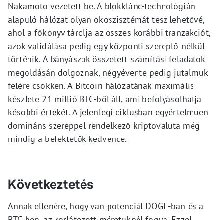
Nakamoto vezetett be. A blokklánc-technológián
alapuló hálózat olyan ökoszisztémát tesz lehetővé,
ahol a főkönyv tárolja az összes korábbi tranzakciót,
azok validálása pedig egy központi szereplő nélkül
történik. A bányászok összetett számítási feladatok
megoldásán dolgoznak, négyévente pedig jutalmuk
felére csökken. A Bitcoin hálózatának maximális
készlete 21 millió BTC-ből áll, ami befolyásolhatja
későbbi értékét. A jelenlegi ciklusban egyértelműen
domináns szereppel rendelkező kriptovaluta még
mindig a befektetők kedvence.
Következtetés
Annak ellenére, hogy van potenciál DOGE-ban és a
BTC-ben, az korlátozott méretüknél fogva. Ezzel