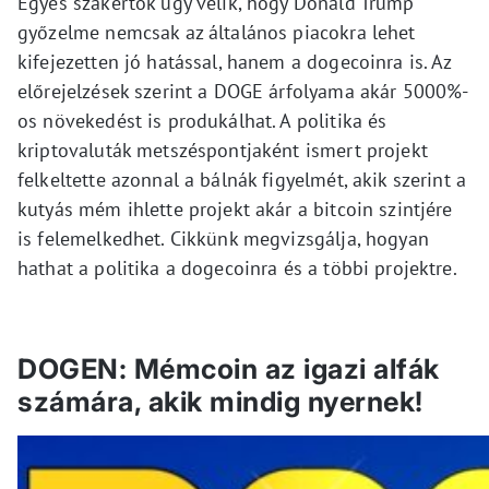
Egyes szakértők úgy vélik, hogy Donald Trump
győzelme nemcsak az általános piacokra lehet
kifejezetten jó hatással, hanem a dogecoinra is. Az
előrejelzések szerint a DOGE árfolyama akár 5000%-
os növekedést is produkálhat. A politika és
kriptovaluták metszéspontjaként ismert projekt
felkeltette azonnal a bálnák figyelmét, akik szerint a
kutyás mém ihlette projekt akár a bitcoin szintjére
is felemelkedhet. Cikkünk megvizsgálja, hogyan
hathat a politika a dogecoinra és a többi projektre.
DOGEN: Mémcoin az igazi alfák
számára, akik mindig nyernek!