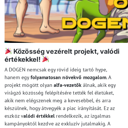
Közösség vezérelt projekt, valódi
értékekkel!
A DOGEN nemcsak egy rövid ideig tartó hype,
hanem egy
folyamatosan növekvő mozgalom
. A
projekt mögött olyan
alfa-vezetők
álnak, akik egy
virágzó közösség felépítésére tették fel életüket,
akik nem elégszenek meg a kevesebbel, és arra
készülnek, hogy átvegyék a piac irányítását. Ez az
eszköz v
alódi értékkel
rendelkezik, az izgalmas
kampányoktól kezdve az exkluzív jutalmakig. A