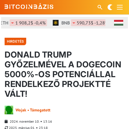
1 908,2$ -0,4%
BNB
590,73$ -1,28%
SOL
7
HIRDETÉS
DONALD TRUMP
GYŐZELMÉVEL A DOGECOIN
5000%-OS POTENCIÁLLAL
RENDELKEZŐ PROJEKTTÉ
VÁLT!
Wojak • Támogatott
2024. november 10.
13:16
2025. március 01.
23:18