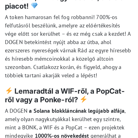
piacot!
A token hamarosan fel fog robbanni! 700%-os
felfutásról beszélünk, amelyre az előértékesítés
vége előtt sor kerülhet – és ez még csak a kezdet! A
DOGEN betekintést nyújt abba az útba, ahol
ezerszeres nyereségek várnak Rád az egyre híresebb
és híresebb mémcoinokkal a közelgő altcoin
szezonban. Csatlakozz korán, és figyeld, ahogy a
többiek tartani akarják veled a lépést!
Lemaradtál a WIF-ről, a PopCat-
ről vagy a Ponke-ról?
A DOGEN
a Solana blokkláncának legújabb alfája
,
amely olyan nagykutyákkal kerülhet egy szintre,
mint a BONK, a WIF és a PopCat – ezen projektek
mindegyike
1000%-os növekedést
generálhat a