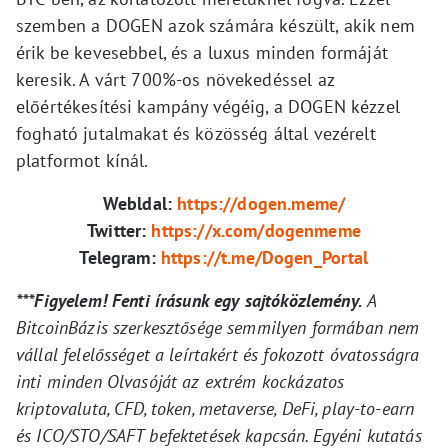
szemben a DOGEN azok számára készült, akik nem
érik be kevesebbel, és a luxus minden formáját
keresik. A várt 700%-os növekedéssel az
előértékesítési kampány végéig, a DOGEN kézzel
fogható jutalmakat és közösség által vezérelt
platformot kínál.
Webldal:
https://dogen.meme/
Twitter:
https://x.com/dogenmeme
Telegram:
https://t.me/Dogen_Portal
***Figyelem! Fenti írásunk egy sajtóközlemény.
A
BitcoinBázis szerkesztősége semmilyen formában nem
vállal felelősséget a leírtakért és fokozott óvatosságra
inti minden Olvasóját az extrém kockázatos
kriptovaluta, CFD, token, metaverse, DeFi, play-to-earn
és ICO/STO/SAFT befektetések kapcsán. Egyéni kutatás