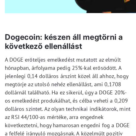
Dogecoin: készen áll megtörni a
következő ellenállást
A DOGE erőteljes emelkedést mutatott az elmúlt
hónapban, árfolyama pedig 25%-kal erősödött. A
jelenlegi 0,14 dolláros árszint közel áll ahhoz, hogy
megtörje az utolsó nehéz ellenállást, ami 0,1708
dollárnál található. Ha ez sikerül, úgy a DOGE 20%-
os emelkedést produkálhat, és célba veheti a 0,209
dolláros szintet. Az olyan technikai indikátorok, mint
az RSI 44/100-as mértéke, arra engednek
következtetni, hogy hamarosan engedni fog a DOGE
a felfelé irányuló mozgásnak. A közelmúlt pozitív