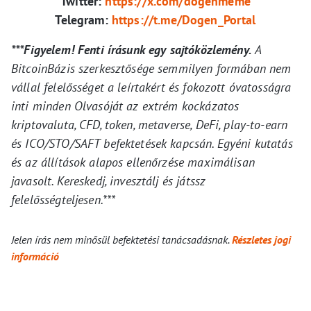
Twitter:
https://x.com/dogenmeme
Telegram:
https://t.me/Dogen_Portal
***Figyelem! Fenti írásunk egy sajtóközlemény.
A
BitcoinBázis szerkesztősége semmilyen formában nem
vállal felelősséget a leírtakért és fokozott óvatosságra
inti minden Olvasóját az extrém kockázatos
kriptovaluta, CFD, token, metaverse, DeFi, play-to-earn
és ICO/STO/SAFT befektetések kapcsán. Egyéni kutatás
és az állítások alapos ellenőrzése maximálisan
javasolt. Kereskedj, invesztálj és játssz
felelősségteljesen.***
Jelen írás nem minősül befektetési tanácsadásnak.
Részletes jogi
információ