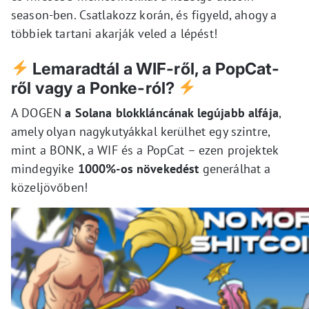
season-ben. Csatlakozz korán, és figyeld, ahogy a
többiek tartani akarják veled a lépést!
Lemaradtál a WIF-ről, a PopCat-
ről vagy a Ponke-ról?
A DOGEN
a Solana blokkláncának legújabb alfája
,
amely olyan nagykutyákkal kerülhet egy szintre,
mint a BONK, a WIF és a PopCat – ezen projektek
mindegyike
1000%-os növekedést
generálhat a
közeljövőben!