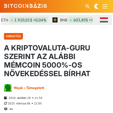
1 920,01$ +0,04%
BNB
603,89$ +1,61%
SOL
HIRDETÉS
A KRIPTOVALUTA-GURU
SZERINT AZ ALÁBBI
MÉMCOIN 5000%-OS
NÖVEKEDÉSSEL BÍRHAT
Wojak • Támogatott
2024. október 28.
11:34
2025. március 06.
22:05
44