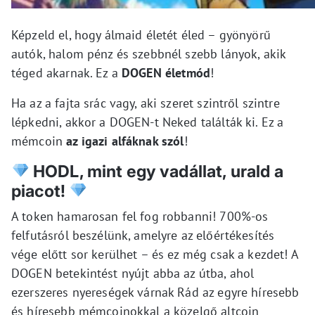
Képzeld el, hogy álmaid életét éled – gyönyörű
autók, halom pénz és szebbnél szebb lányok, akik
téged akarnak. Ez a
DOGEN életmód
!
Ha az a fajta srác vagy, aki szeret szintről szintre
lépkedni, akkor a DOGEN-t Neked találták ki. Ez a
mémcoin
az igazi alfáknak szól
!
HODL, mint egy vadállat, urald a
piacot!
A token hamarosan fel fog robbanni! 700%-os
felfutásról beszélünk, amelyre az előértékesítés
vége előtt sor kerülhet – és ez még csak a kezdet! A
DOGEN betekintést nyújt abba az útba, ahol
ezerszeres nyereségek várnak Rád az egyre híresebb
és híresebb mémcoinokkal a közelgő altcoin