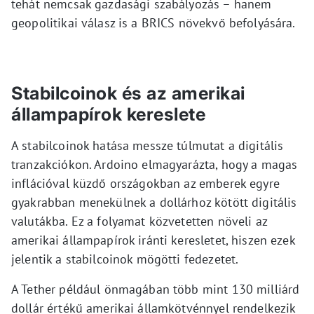
tehát nemcsak gazdasági szabályozás – hanem
geopolitikai válasz is a BRICS növekvő befolyására.
Stabilcoinok és az amerikai
állampapírok kereslete
A stabilcoinok hatása messze túlmutat a digitális
tranzakciókon. Ardoino elmagyarázta, hogy a magas
inflációval küzdő országokban az emberek egyre
gyakrabban menekülnek a dollárhoz kötött digitális
valutákba. Ez a folyamat közvetetten növeli az
amerikai állampapírok iránti keresletet, hiszen ezek
jelentik a stabilcoinok mögötti fedezetet.
A Tether például önmagában több mint 130 milliárd
dollár értékű amerikai államkötvénnyel rendelkezik