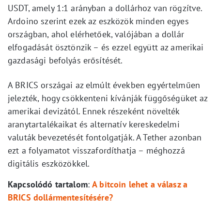
USDT, amely 1:1 arányban a dollárhoz van rögzítve.
Ardoino szerint ezek az eszközök minden egyes
országban, ahol elérhetőek, valójában a dollár
elfogadását ösztönzik – és ezzel együtt az amerikai
gazdasági befolyás erősítését.
A BRICS országai az elmúlt években egyértelműen
jelezték, hogy csökkenteni kívánják függőségüket az
amerikai devizától. Ennek részeként növelték
aranytartalékaikat és alternatív kereskedelmi
valuták bevezetését fontolgatják. A Tether azonban
ezt a folyamatot visszafordíthatja – méghozzá
digitális eszközökkel.
Kapcsolódó tartalom
:
A bitcoin lehet a válasz a
BRICS dollármentesítésére?