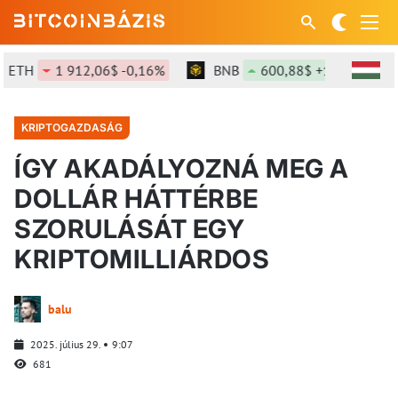
ETH
1 912,06$ -0,16%
BNB
600,88$ +1,49%
KRIPTOGAZDASÁG
ÍGY AKADÁLYOZNÁ MEG A
DOLLÁR HÁTTÉRBE
SZORULÁSÁT EGY
KRIPTOMILLIÁRDOS
balu
2025. július 29.
9:07
681