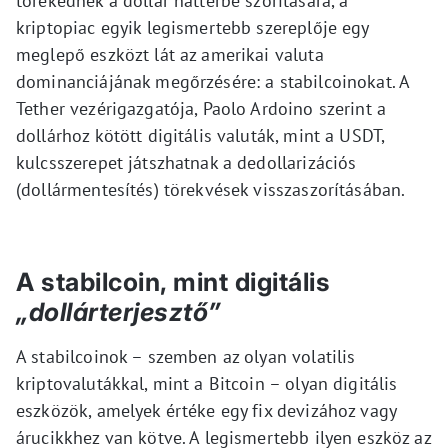
törekednek a dollár háttérbe szorítására, a
kriptopiac egyik legismertebb szereplője egy
meglepő eszközt lát az amerikai valuta
dominanciájának megőrzésére: a stabilcoinokat. A
Tether vezérigazgatója, Paolo Ardoino szerint a
dollárhoz kötött digitális valuták, mint a USDT,
kulcsszerepet játszhatnak a dedollarizációs
(dollármentesítés) törekvések visszaszorításában.
A stabilcoin, mint digitális
„dollárterjesztő”
A stabilcoinok – szemben az olyan volatilis
kriptovalutákkal, mint a Bitcoin – olyan digitális
eszközök, amelyek értéke egy fix devizához vagy
árucikkhez van kötve. A legismertebb ilyen eszköz az