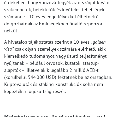
érdekében, hogy vonzóvá tegyék az országot kiváló
szakemberek, befektetők és kivételes tehetségek
számára. 5–10 éves engedélyekkel élhetnek és
dolgozhatnak az Emírségekben önálló szponzor
nélkül .
A hivatalos tájékoztatás szerint a 10 éves
„golden
visa”
csak olyan személyek számára elérhető, akik
kiemelkedő tudományos vagy üzleti teljesítményt
nyújtanak – például orvosok, kutatók, startup-
alapítók –, illetve akik legalább 2 millió AED-t
(körülbelül 544 000 USD) fektetnek be az országban.
Kriptovaluták és staking konstrukciók soha nem
képezték a jogosultság részét.