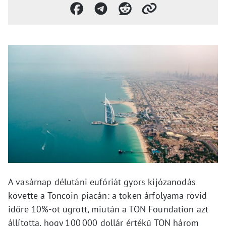
A vasárnap délutáni eufóriát gyors kijózanodás
követte a Toncoin piacán: a token árfolyama rövid
időre 10%-ot ugrott, miután a TON Foundation azt
állította, hogy 100 000 dollár értékű TON három