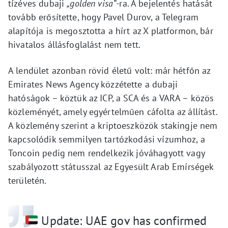
tízéves dubaji
„golden visa”
-ra. A bejelentés hatását
tovább erősítette, hogy Pavel Durov, a Telegram
alapítója is megosztotta a hírt az X platformon, bár
hivatalos állásfoglalást nem tett.
A lendület azonban rövid életű volt: már hétfőn az
Emirates News Agency közzétette a dubaji
hatóságok – köztük az ICP, a SCA és a VARA – közös
közleményét, amely egyértelműen cáfolta az állítást.
A közlemény szerint a kriptoeszközök stakingje nem
kapcsolódik semmilyen tartózkodási vízumhoz, a
Toncoin pedig nem rendelkezik jóváhagyott vagy
szabályozott státusszal az Egyesült Arab Emírségek
területén.
Update: UAE gov has confirmed