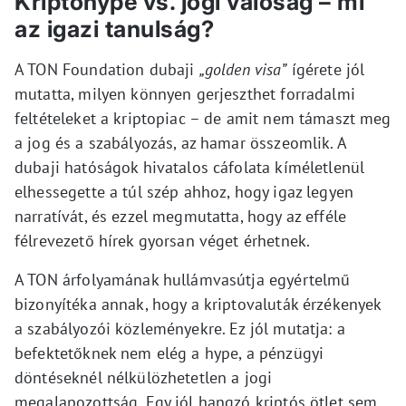
Kriptohype vs. jogi valóság – mi
az igazi tanulság?
A TON Foundation dubaji
„golden visa”
ígérete jól
mutatta, milyen könnyen gerjeszthet forradalmi
feltételeket a kriptopiac – de amit nem támaszt meg
a jog és a szabályozás, az hamar összeomlik. A
dubaji hatóságok hivatalos cáfolata kíméletlenül
elhessegette a túl szép ahhoz, hogy igaz legyen
narratívát, és ezzel megmutatta, hogy az efféle
félrevezető hírek gyorsan véget érhetnek.
A TON árfolyamának hullámvasútja egyértelmű
bizonyítéka annak, hogy a kriptovaluták érzékenyek
a szabályozói közleményekre. Ez jól mutatja: a
befektetőknek nem elég a hype, a pénzügyi
döntéseknél nélkülözhetetlen a jogi
megalapozottság. Egy jól hangzó kriptós ötlet sem