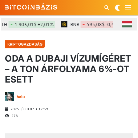
H
1 903,01$ +2,01%
BNB
595,08$ -0,49%
SO
KRIPTOGAZDASÁG
ODA A DUBAJI VÍZUMÍGÉRET
– A TON ÁRFOLYAMA 6%-OT
ESETT
balu
2025. július 07.
12:39
278