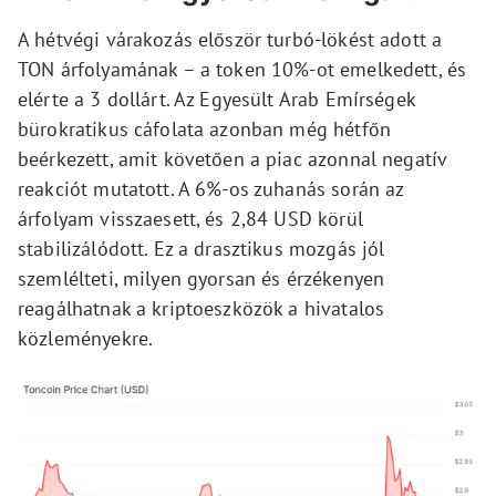
A hétvégi várakozás először turbó-lökést adott a
TON árfolyamának – a token 10%-ot emelkedett, és
elérte a 3 dollárt. Az Egyesült Arab Emírségek
bürokratikus cáfolata azonban még hétfőn
beérkezett, amit követően a piac azonnal negatív
reakciót mutatott. A 6%-os zuhanás során az
árfolyam visszaesett, és 2,84 USD körül
stabilizálódott. Ez a drasztikus mozgás jól
szemlélteti, milyen gyorsan és érzékenyen
reagálhatnak a kriptoeszközök a hivatalos
közleményekre.