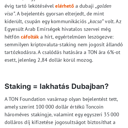
évig tartó lekötésével
elérhető
a dubaji
„golden
visa”
. A bejelentés gyorsan elterjedt, de mint
kiderült, csupán egy kommunikációs
„kacsa”
volt. Az
Egyesült Arab Emírségek hivatalos szervei még
hétfőn
cáfolták
a hírt, egyértelműen leszögezve:
semmilyen kriptovaluta-staking nem jogosít állandó
tartózkodásra. A csalódás hatására a TON ára 6%-ot
esett, jelenleg 2,84 dollár körül mozog.
Staking = lakhatás Dubajban?
A TON Foundation vasárnap olyan bejelentést tett,
amely szerint 100 000 dollár értékű Toncoin
hároméves stakingje, valamint egy egyszeri 35 000
dolláros díj kifizetése jogosultságot biztosíthat a