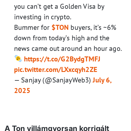
you can’t get a Golden Visa by
investing in crypto.
Bummer for
$TON
buyers, it’s ~6%
down from today’s high and the
news came out around an hour ago.
https://t.co/G2BydgTMFJ
pic.twitter.com/LXxcqyh2ZE
— Sanjay (@SanjayWeb3)
July 6,
2025
A Ton villámgyorsan korrigált