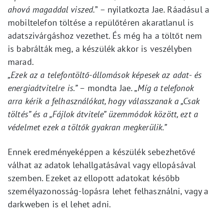
ahová magaddal viszed.
” – nyilatkozta Jae. Ráadásul a
mobiltelefon töltése a repülőtéren akaratlanul is
adatszivárgáshoz vezethet. És még ha a töltőt nem
is babrálták meg, a készülék akkor is veszélyben
marad.
„Ezek az a telefontöltő-állomások képesek az adat- és
energiaátvitelre is.”
– mondta Jae. „
Míg a telefonok
arra kérik a felhasználókat, hogy válasszanak a „Csak
töltés” és a „Fájlok átvitele” üzemmódok között, ezt a
védelmet ezek a töltők gyakran megkerülik.”
Ennek eredményeképpen a készülék sebezhetővé
válhat az adatok lehallgatásával vagy ellopásával
szemben. Ezeket az ellopott adatokat később
személyazonosság-lopásra lehet felhasználni, vagy a
darkweben is el lehet adni.