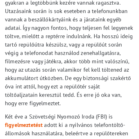
gyakran a legtöbbünk kezére vannak ragasztva.
Utazásaink során is sok eseteben a telefonunkban
vannak a beszállókártyáink és a járataink egyéb
adatai. Így nagyon fontos, hogy teljesen fel legyenek
töltve, mielőtt a reptérre indulnánk. Ha hosszú ideig
tartó repülőútra készülsz, vagy a repülőút során
végig a telefonodat használod zenehallgatásra,
filmezésre vagy játékra, akkor több mint valószínű,
hogy az utazás során valamikor fel kell töltened az
akkumulátort útközben. De egy biztonsági szakértő
óva int attól, hogy ezt a repülőtér saját
töltőaljzatain keresztül tedd. És erre jó oka van,
hogy erre figyelmeztet.
Két éve a Szövetségi Nyomozó Iroda (FBI) is
figyelmeztetést
adott ki a nyilvános telefontöltő-
állomások használatára, beleértve a repülőtereken