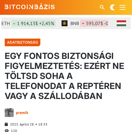
H
1 914,13$ +2,45%
BNB
595,07$ -0,68%
SO
ADATBIZTONSÁG
EGY FONTOS BIZTONSÁGI
FIGYELMEZTETÉS: EZÉRT NE
TÖLTSD SOHA A
TELEFONODAT A REPTÉREN
VAGY A SZÁLLODÁBAN
premik
2025. április 28.
18:33
120