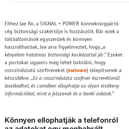
Ehhez Jae Ro, a SIGNAL + POWER konnektorgyártó
cég biztonsági szakértője is hozzászólt. Bár ezek a
töltőállomások egyszerűek és könnyen
használhatóak, Jae arra figyelmeztet, hogy „
a
kényelem hatalmas biztonsági kockázattal jár
.” Ezeket
a portokat ugyanis meg lehet babrálni, hogy
rosszindulatú szoftvereket (
malware
) telepítsenek a
készülékre.
„Ez a rosszindulatú szoftver észrevétlenül
leselkedhet, és csendben ellophatja az olyan érzékeny
információkat, mint a jelszavak és a banki adatok.”
Könnyen ellophatják a telefonról
az adatokat egy megbabrált