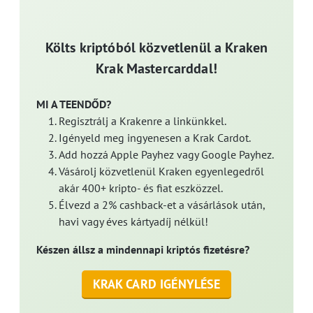
Költs kriptóból közvetlenül a Kraken
Krak Mastercarddal!
MI A TEENDŐD?
Regisztrálj a Krakenre a linkünkkel.
Igényeld meg ingyenesen a Krak Cardot.
Add hozzá Apple Payhez vagy Google Payhez.
Vásárolj közvetlenül Kraken egyenlegedről
akár 400+ kripto- és fiat eszközzel.
Élvezd a 2% cashback-et a vásárlások után,
havi vagy éves kártyadíj nélkül!
Készen állsz a mindennapi kriptós fizetésre?
KRAK CARD IGÉNYLÉSE