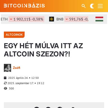
TH
1 902,11$ -0,38%
BNB
591,76$ -0,34%
SO
ALTCOINOK
EGY HÉT MÚLVA ITT AZ
ALTCOIN SZEZON?!
Zsófi
2025. április 24.
12:50
2025. szeptember 17.
19:12
300