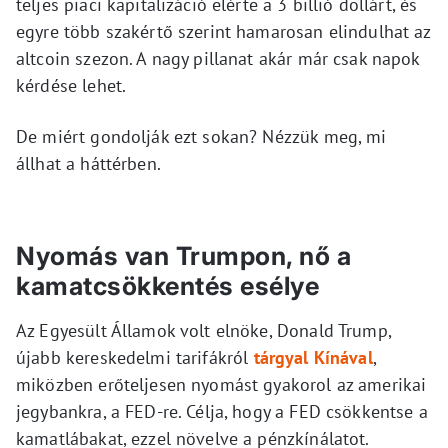
teljes piaci kapitalizáció elérte a 3 billió dollárt, és
egyre több szakértő szerint hamarosan elindulhat az
altcoin szezon. A nagy pillanat akár már csak napok
kérdése lehet.
De miért gondolják ezt sokan? Nézzük meg, mi
állhat a háttérben.
Nyomás van Trumpon, nő a
kamatcsökkentés esélye
Az Egyesült Államok volt elnöke, Donald Trump,
újabb kereskedelmi tarifákról
tárgyal Kínával
,
miközben erőteljesen nyomást gyakorol az amerikai
jegybankra, a FED-re. Célja, hogy a FED csökkentse a
kamatlábakat, ezzel növelve a pénzkínálatot.