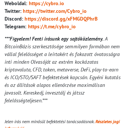
Weboldal:
https://cybro.io
Twitter:
https://twitter.com/Cybro_io
Discord:
https://discord.gg/xFMGDQPhrB
Telegram:
https://t.me/cybro_io
***Figyelem! Fenti írásunk egy sajtóközlemény.
A
BitcoinBázis szerkesztősége semmilyen formában nem
vállal felelősséget a leírtakért és fokozott óvatosságra
inti minden Olvasóját az extrém kockázatos
kriptovaluta, CFD, token, metaverse, DeFi, play-to-earn
és ICO/STO/SAFT befektetések kapcsán. Egyéni kutatás
és az állítások alapos ellenőrzése maximálisan
javasolt. Kereskedj, invesztálj és játssz
felelősségteljesen.***
Jelen írás nem minősül befektetési tanácsadásnak.
Részletes jogi