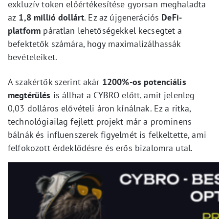
exkluzív token előértékesítése gyorsan meghaladta
az
1,8 millió dollárt
. Ez az újgenerációs
DeFi-
platform
páratlan lehetőségekkel kecsegtet a
befektetők számára, hogy maximalizálhassák
bevételeiket.
A szakértők szerint akár
1200%-os potenciális
megtérülés
is állhat a CYBRO előtt, amit jelenleg
0,03 dolláros elővételi áron kínálnak. Ez a ritka,
technológiailag fejlett projekt már a prominens
bálnák és influenszerek figyelmét is felkeltette, ami
felfokozott érdeklődésre és erős bizalomra utal.