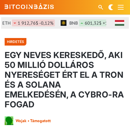
H
1 912,76$ -0,12%
BNB
601,32$ +1,46%
SO
HIRDETÉS
EGY NEVES KERESKEDŐ, AKI
50 MILLIÓ DOLLÁROS
NYERESÉGET ÉRT EL A TRON
ÉS A SOLANA
EMELKEDÉSÉN, A CYBRO-RA
FOGAD
Wojak • Támogatott