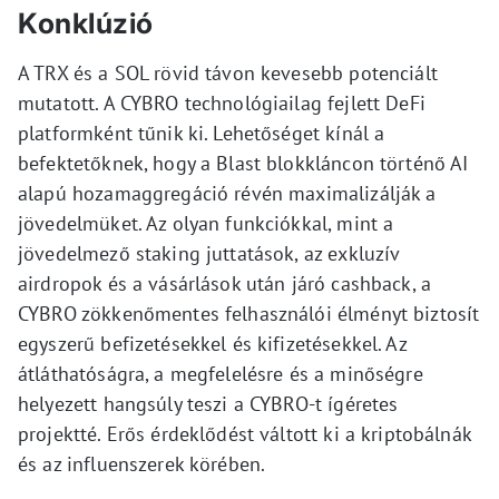
Konklúzió
A TRX és a SOL rövid távon kevesebb potenciált
mutatott. A CYBRO technológiailag fejlett DeFi
platformként tűnik ki. Lehetőséget kínál a
befektetőknek, hogy a Blast blokkláncon történő AI
alapú hozamaggregáció révén maximalizálják a
jövedelmüket. Az olyan funkciókkal, mint a
jövedelmező staking juttatások, az exkluzív
airdropok és a vásárlások után járó cashback, a
CYBRO zökkenőmentes felhasználói élményt biztosít
egyszerű befizetésekkel és kifizetésekkel. Az
átláthatóságra, a megfelelésre és a minőségre
helyezett hangsúly teszi a CYBRO-t ígéretes
projektté. Erős érdeklődést váltott ki a kriptobálnák
és az influenszerek körében.