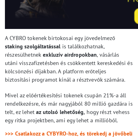
A CYBRO tokenek birtokosai egy jövedelmező
staking szolgáltatással
is találkozhatnak,
részesülhetnek
exkluzív airdropokban
, vásárlás
utáni visszafizetésben és csökkentett kereskedési és
kölcsönzési díjakban. A platform erőteljes
biztosítási programot kínál a résztvevők számára.
Mivel az előértékesítési tokenek csupán 21%-a áll
rendelkezésre, és már nagyjából 80 millió gazdára is
telt, ez lehet
az utolsó lehetőség,
hogy részt vehess
egy ritka projektben, ami egy lehet a millióból.
>>> Csatlakozz a CYBYRO-hoz, és törekedj a jövőbeli