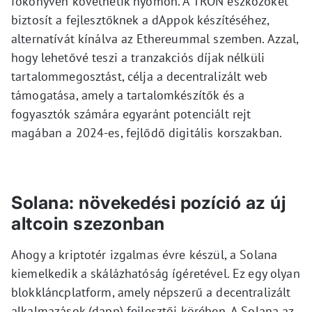
főkönyvén követhetik nyomon. A TRON eszközöket
biztosít a fejlesztőknek a dAppok készítéséhez,
alternatívát kínálva az Ethereummal szemben. Azzal,
hogy lehetővé teszi a tranzakciós díjak nélküli
tartalommegosztást, célja a decentralizált web
támogatása, amely a tartalomkészítők és a
fogyasztók számára egyaránt potenciált rejt
magában a 2024-es, fejlődő digitális korszakban.
Solana: növekedési pozíció az új
altcoin szezonban
Ahogy a kriptotér izgalmas évre készül, a Solana
kiemelkedik a skálázhatóság ígéretével. Ez egy olyan
blokkláncplatform, amely népszerű a decentralizált
alkalmazások (dapp) fejlesztői körében. A Solana az