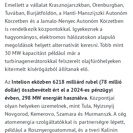
Emellett a vállalat Krasznojarszkban, Orenburgban,
Tuvában, Burjátföldön, a Hanti-Manszijszki Autonóm
Körzetben és a Jamalo-Nenyec Autonóm Körzetben
is rendelkezik központokkal. Igyekeznek a
hagyományos, elektromos hálózatokon alapuló
megoldások helyett alternatívát keresni. Több mint
30 MW kapacitást például már a
turbinagenerátorokkal felszerelt olajfúróhelyeken
kitermelt kísérőgázból állítanak elő.
Az
Intelion eközben 6218 milliárd rubel (78 millió
dollár) összbevételt ért el a 2024-es pénzügyi
évben, 298 MW energiát használva.
Központjai
olyan helyeken üzemelnek, mint Tula, Nyizsnyij
Novgorod, Kemerovo, Szamara és Murmanszk. A cég
atomenergia-szolgáltatókkal is partnerségre lépett,
például a Rosznyergoatommal, és a tveri Kalinin