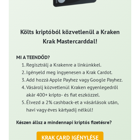
Költs kriptóból közvetlenül a Kraken
Krak Mastercarddal!
MI A TEENDŐD?
Regisztrálj a Krakenre a linkünkkel.
Igényeld meg ingyenesen a Krak Cardot.
Add hozzá Apple Payhez vagy Google Payhez.
Vásárolj közvetlenül Kraken egyenlegedről
akár 400+ kripto- és fiat eszközzel.
Élvezd a 2% cashback-et a vásárlások után,
havi vagy éves kártyadíj nélkül!
Készen állsz a mindennapi kriptós fizetésre?
KRAK CARD IGÉNYLÉSE