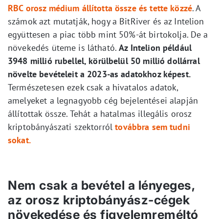
RBC orosz médium állította össze és tette közzé
. A
számok azt mutatják, hogy a BitRiver és az Intelion
együttesen a piac több mint 50%-át birtokolja. De a
növekedés üteme is látható.
Az Intelion például
3948 millió rubellel, körülbelül 50 millió dollárral
növelte bevételeit a 2023-as adatokhoz képest.
Természetesen ezek csak a hivatalos adatok,
amelyeket a legnagyobb cég bejelentései alapján
állítottak össze. Tehát a hatalmas illegális orosz
kriptobányászati szektorról
továbbra sem tudni
sokat.
Nem csak a bevétel a lényeges,
az orosz kriptobányász-cégek
növekedése és figyelemreméltó