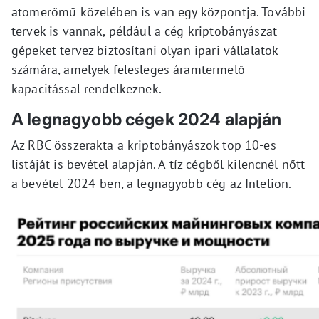
atomerőmű közelében is van egy központja. További
tervek is vannak, például a cég kriptobányászat
gépeket tervez biztosítani olyan ipari vállalatok
számára, amelyek felesleges áramtermelő
kapacitással rendelkeznek.
A legnagyobb cégek 2024 alapján
Az RBC összerakta a kriptobányászok top 10-es
listáját is bevétel alapján. A tíz cégből kilencnél nőtt
a bevétel 2024-ben, a legnagyobb cég az Intelion.