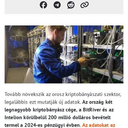
Tovább növekszik az orosz kriptobányászati szektor,
legalábbis ezt mutatják új adatok.
Az ország két
legnagyobb kriptobányász cége, a BitRiver és az
Intelion körülbelül 200 millió dolláros bevételt
termel a 2024-es pénzügyi évben
.
Az adatokat az