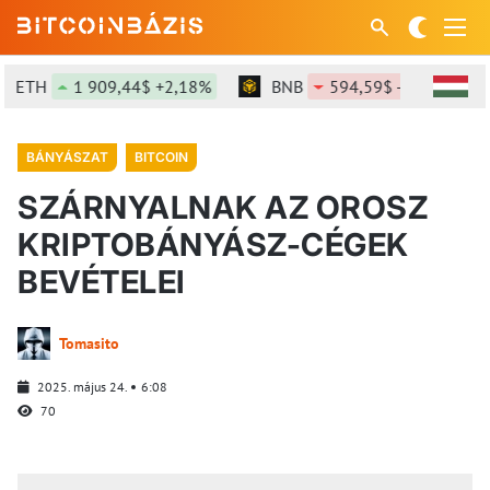
ETH
1 909,44$ +2,18%
BNB
594,59$ -1,03%
BÁNYÁSZAT
BITCOIN
SZÁRNYALNAK AZ OROSZ
KRIPTOBÁNYÁSZ-CÉGEK
BEVÉTELEI
Tomasito
2025. május 24.
6:08
70