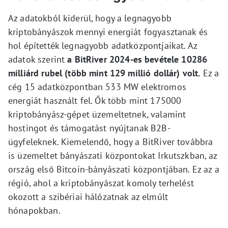
Az adatokból kiderül, hogy a legnagyobb
kriptobányászok mennyi energiát fogyasztanak és
hol építették legnagyobb adatközpontjaikat. Az
adatok szerint
a BitRiver 2024-es bevétele 10286
milliárd rubel (több mint 129 millió dollár) volt.
Ez a
cég 15 adatközpontban 533 MW elektromos
energiát használt fel. Ők több mint 175000
kriptobányász-gépet üzemeltetnek, valamint
hostingot és támogatást nyújtanak B2B-
ügyfeleknek. Kiemelendő, hogy a BitRiver továbbra
is üzemeltet bányászati központokat Irkutszkban, az
ország első Bitcoin-bányászati központjában. Ez az a
régió, ahol a kriptobányászat komoly terhelést
okozott a szibériai hálózatnak az elmúlt
hónapokban.