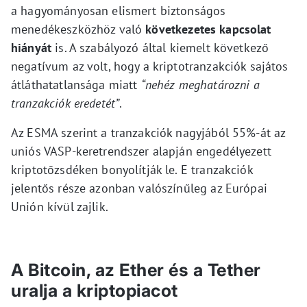
a hagyományosan elismert biztonságos
menedékeszközhöz való
következetes kapcsolat
hiányát
is. A szabályozó által kiemelt következő
negatívum az volt, hogy a kriptotranzakciók sajátos
átláthatatlansága miatt
“nehéz meghatározni a
tranzakciók eredetét”
.
Az ESMA szerint a tranzakciók nagyjából 55%-át az
uniós VASP-keretrendszer alapján engedélyezett
kriptotőzsdéken bonyolítják le. E tranzakciók
jelentős része azonban valószínűleg az Európai
Unión kívül zajlik.
A Bitcoin, az Ether és a Tether
uralja a kriptopiacot