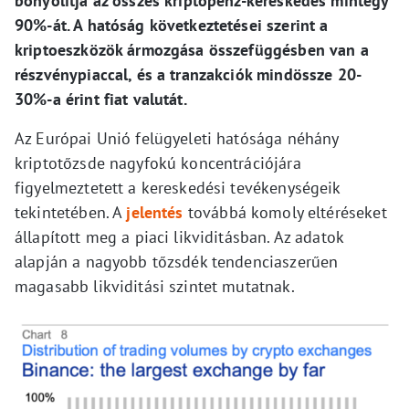
bonyolítja az összes kriptopénz-kereskedés mintegy
90%-át. A hatóság következtetései szerint a
kriptoeszközök ármozgása összefüggésben van a
részvénypiaccal, és a tranzakciók mindössze 20-
30%-a érint fiat valutát.
Az Európai Unió felügyeleti hatósága néhány
kriptotőzsde nagyfokú koncentrációjára
figyelmeztetett a kereskedési tevékenységeik
tekintetében. A
jelentés
továbbá komoly eltéréseket
állapított meg a piaci likviditásban. Az adatok
alapján a nagyobb tőzsdék tendenciaszerűen
magasabb likviditási szintet mutatnak.