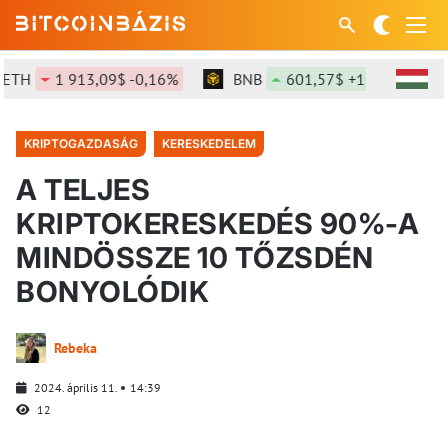
TH
1 913,09$ -0,16%
BNB
601,57$ +1,45%
S
KRIPTOGAZDASÁG
KERESKEDELEM
A TELJES
KRIPTOKERESKEDÉS 90%-A
MINDÖSSZE 10 TŐZSDÉN
BONYOLÓDIK
Rebeka
2024. április 11.
14:39
12