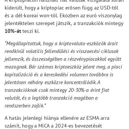
kiderült, hogy a kriptopiac erősen függ az USD-től
és a dél-koreai won-tól. Eközben az euró viszonylag
jelentéktelen szerepet játszik, a tranzakciók mintegy
10%-át
teszi ki.
“Megállapítottuk, hogy a kriptovaluta-eszközök árait
rendkívül volatilis fellendülési és visszaesési ciklusok
jellemzik, és összességében a részvénypiacokkal együtt
mozognak. Bár számos kriptoeszköz jelent meg, a piaci
kapitalizáció és a kereskedési volumen továbbra is
jelentősen néhány eszközre koncentrálódik. A
tranzakcióknak csak mintegy 20-30%-a érint fiat
valutát, és a legtöbb tranzakció magában a
rendszerben zajlik.”
A hatás jelenlegi hiánya ellenére az ESMA arra
számít, hogy a MiCA a 2024-es bevezetését