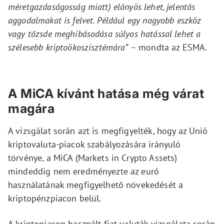
méretgazdaságosság miatt) előnyös lehet, jelentős
aggodalmakat is felvet. Például egy nagyobb eszköz
vagy tőzsde meghibásodása súlyos hatással lehet a
szélesebb kriptoökoszisztémára” –
mondta az ESMA.
A MiCA kívánt hatása még várat
magára
A vizsgálat során azt is megfigyelték, hogy az Unió
kriptovaluta-piacok szabályozására irányuló
törvénye, a MiCA (Markets in Crypto Assets)
mindeddig nem eredményezte az euró
használatának megfigyelhető növekedését a
kriptopénzpiacon belül.
A kriptopiacon használt fiat valuták vizsgálata során