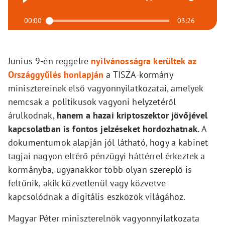
00:00
03:26
Junius 9-én reggelre
nyilvánosságra kerültek az
Országgyűlés honlapján
a TISZA-kormány
minisztereinek első vagyonnyilatkozatai, amelyek
nemcsak a politikusok vagyoni helyzetéről
árulkodnak,
hanem a hazai kriptoszektor jövőjével
kapcsolatban is fontos jelzéseket hordozhatnak.
A
dokumentumok alapján jól látható, hogy a kabinet
tagjai nagyon eltérő pénzügyi háttérrel érkeztek a
kormányba, ugyanakkor több olyan szereplő is
feltűnik, akik közvetlenül vagy közvetve
kapcsolódnak a digitális eszközök világához.
Magyar Péter miniszterelnök vagyonnyilatkozata