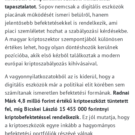
tapasztalatot.
Sopov nemcsak a digitális eszközök
piacának működését ismeri belülről, hanem
jelentősebb befektetésekkel is rendelkezik, ami
piaci szemléletet hozhat a szabályozási kérdésekbe.
A magyar kriptoszektor szempontjából különösen
értékes lehet, hogy olyan döntéshozók kerülnek
pozícióba, akik első kézből találkoztak a modern
európai kriptoszabályozás kihívásaival.
A vagyonnyilatkozatokból az is kiderül, hogy a
digitális eszközök már a politikai elit körében sem
számítanak ismeretlen befektetési formának.
Radnai
Márk 4,8 millió forint értékű kriptoeszközt tüntetett
fel, míg Bicskei László 15 455 000 forintnyi
kriptobefektetéssel rendelkezik.
Ez jól mutatja, hogy
a kriptoeszközök egyre inkább a hagyományos
befektetési portfóliók részévé válnak