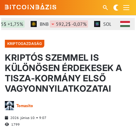
$ +1,75%
BNB
592,2$ -0,07%
SOL
73,95$ +0
KRIPTOGAZDASÁG
KRIPTÓS SZEMMEL IS
KÜLÖNÖSEN ÉRDEKESEK A
TISZA-KORMÁNY ELSŐ
VAGYONNYILATKOZATAI
Tomasito
2026. június 10.
9:07
1799