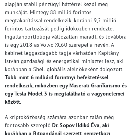
alapján stabil pénzügyi háttérrel kezdi meg
munkáját. Mintegy 88 millió forintos
megtakarítással rendelkezik, korábbi 9,2 millió
forintos tartozását pedig időközben rendezte.
Ingatlanportfóliója változatlan maradt, és továbbra
is egy 2018-as Volvo XC60 szerepel a nevén. A
kabinet leggazdagabb tagja várhatóan Kapitány
István gazdasági és energetikai miniszter lesz, aki
korábban a Shell globális alelnökeként dolgozott.
Több mint 6 milliárd forintnyi befektetéssel
rendelkezik, miközben egy Maserati GranTurismo és
egy Tesla Model 3 is megtalálható a vagyonelemei
között.
A kriptoközösség számára azonban talán még
fontosabb szereplő
Dr. Sopov Ildikó Éva, aki
korábban a Bitpandánál szerzett nemzetközi