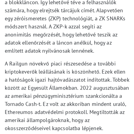
a blokkláncon. Így lehetővé téve a felhasználók
számára, hogy elrejtsék tárcájuk címét. Alapvetően
egy zéróismeretes (ZKP) technológiát, a ZK SNARKs
módszert használ. A ZKP-k azzal segíti az
anonimitás megőrzését, hogy lehetővé teszik az
adatok ellenőrzését a láncon anélkül, hogy az
említett adatok nyilvánosak lennének.
A Railgun növekvő piaci részesedése a további
kriptokeverők leállásának is köszönhető. Ezek ellen
a hatóságok igazi hajtóvadászatot indítottak. Többek
között az Egyesült Államokban. 2022 augusztusában
az amerikai pénzügyminisztérium szankcionálta a
Tornado Cash-t. Ez volt az akkoriban mindent uraló,
Ethereumos adatvédelmi protokoll. Megtiltották az
amerikai állampolgároknak, hogy az
okosszerződéseivel kapcsolatba lépjenek.