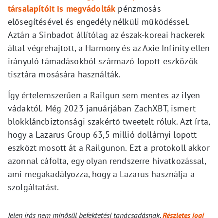
társalapítóit is megvádolták
pénzmosás
elősegítésével és engedély nélküli működéssel.
Aztán a Sinbadot állítólag az észak-koreai hackerek
által végrehajtott, a Harmony és az Axie Infinity ellen
irányuló támadásokból származó lopott eszközök
tisztára mosására használták.
Így értelemszerűen a Railgun sem mentes az ilyen
vádaktól. Még 2023 januárjában ZachXBT, ismert
blokkláncbiztonsági szakértő tweetelt róluk. Azt írta,
hogy a Lazarus Group 63,5 millió dollárnyi lopott
eszközt mosott át a Railgunon. Ezt a protokoll akkor
azonnal cáfolta, egy olyan rendszerre hivatkozással,
ami megakadályozza, hogy a Lazarus használja a
szolgáltatást.
Jelen írás nem minősül befektetési tanácsadásnak.
Részletes jogi