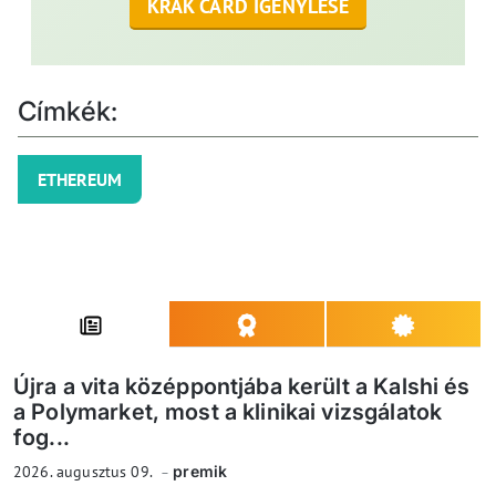
KRAK CARD IGÉNYLÉSE
Címkék:
ETHEREUM
Újra a vita középpontjába került a Kalshi és
a Polymarket, most a klinikai vizsgálatok
fog...
2026. augusztus 09.
premik