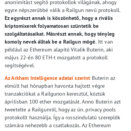
anonimitást segítő protokollok világának, ahogy
egyre népszerűbbé válik a Railgun nevű protokoll.
Ez egyrészt annak is köszönhető, hogy a rivális
kriptomixerek folyamatosan szüntetik be
szolgáltatásaikat. Másrészt annak, hogy tényleg
komoly nevek álltak be a Railgun mögé.
Itt van
például az Ethereum alapító Vitalik Buterin, aki
május 22-én 80 ETH-t mozgatott a protokoll
segítségével.
Az Arkham Intelligence adatai szerint
Buterin az
elmúlt hat hónapban havonta hajtott végre
tranzakciókat a Railgunon keresztül, köztük
áprilisban 100 ether mozgatását. Anno Buterin azt
tweetelte a Railgunról, hogy az ún. privacy pools
protokollt használja. Így a rosszindulatú szereplők
számára nehezebb a csatlakozás. Az Ethereum