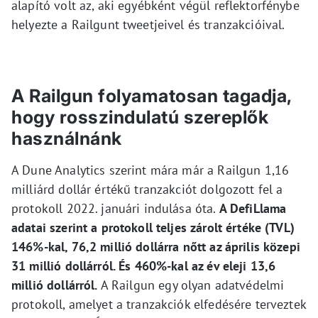
alapító volt az, aki egyébként végül reflektorfénybe
helyezte a Railgunt tweetjeivel és tranzakcióival.
A Railgun folyamatosan tagadja,
hogy rosszindulatú szereplők
használnánk
A Dune Analytics szerint mára már a Railgun 1,16
milliárd dollár értékű tranzakciót dolgozott fel a
protokoll 2022. januári indulása óta.
A DefiLlama
adatai szerint a protokoll teljes zárolt értéke (TVL)
146%-kal, 76,2 millió dollárra nőtt az április közepi
31 millió dollárról. És 460%-kal az év eleji 13,6
millió dollárról.
A Railgun egy olyan adatvédelmi
protokoll, amelyet a tranzakciók elfedésére terveztek