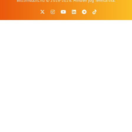
Bitcoinbazis.hu © 2016-2026. Minden jog fenntartva.