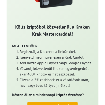
Költs kriptóból közvetlenül a Kraken
Krak Mastercarddal!
MI A TEENDŐD?
Regisztrálj a Krakenre a linkünkkel.
Igényeld meg ingyenesen a Krak Cardot.
Add hozzá Apple Payhez vagy Google Payhez.
Vásárolj közvetlenül Kraken egyenlegedről
akár 400+ kripto- és fiat eszközzel.
Élvezd a 2% cashback-et a vásárlások után,
havi vagy éves kártyadíj nélkül!
Készen állsz a mindennapi kriptós fizetésre?