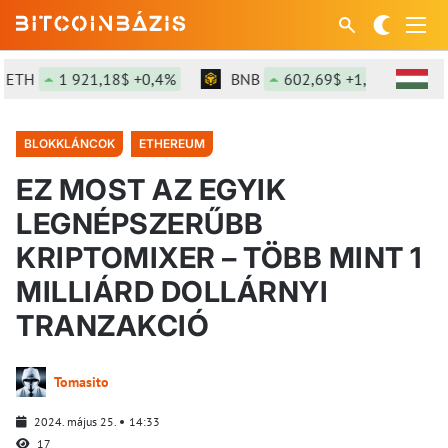
H
1 921,18$ +0,4%
BNB
602,69$ +1,48%
SOL
BLOKKLÁNCOK
ETHEREUM
EZ MOST AZ EGYIK
LEGNÉPSZERŰBB
KRIPTOMIXER – TÖBB MINT 1
MILLIÁRD DOLLÁRNYI
TRANZAKCIÓ
Tomasito
2024. május 25.
14:33
17