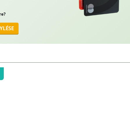
re?
YLÉSE