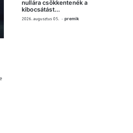
nullára csökkentenék a
kibocsátást...
2026. augusztus 05.
premik
e