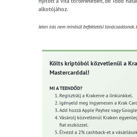
nyitott a vita történetében, de Todd hatá
alkotójához.
Jelen írás nem minősül befektetési tanácsadásnak.
Költs kriptóból közvetlenül a Kr
Mastercarddal!
MI A TEENDŐD?
Regisztrálj a Krakenre a linkünkkel.
Igényeld meg ingyenesen a Krak Card
Add hozzá Apple Payhez vagy Google
Vásárolj közvetlenül Kraken egyenleg
fiat eszközzel.
Élvezd a 2% cashback-et a vásárlások