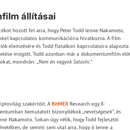
lm állításai
kot hozott fel arra, hogy Peter Todd lenne Nakamoto,
ekkel kapcsolatos kommunikációira hivatkozva. A film
ók elemzésére és Todd fiatalkori kapcsolataira alapozta
születése mögött. Todd azonban már a dokumentumfilm elő
ásokat, mondván:
„Nem én vagyok Satoshi.”
ptovilág szakértőit. A
BitMEX
Research egy X-
umentumban bemutatott bizonyítékok
„nevetségesek”
, és
ne Nakamoto. Sokan úgy vélik, hogy Todd fejlesztői
netében, de semmi sem utal arra, hogy ő lenne a