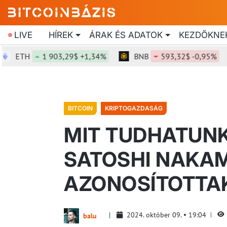
LIVE
HÍREK
ÁRAK ÉS ADATOK
KEZDŐKNE
ETH
1 903,29$ +1,34%
BNB
593,32$ -0,95%
BITCOIN
KRIPTOGAZDASÁG
MIT TUDHATUNK 
SATOSHI NAKA
AZONOSÍTOTTA
2024. október 09.
19:04
balu