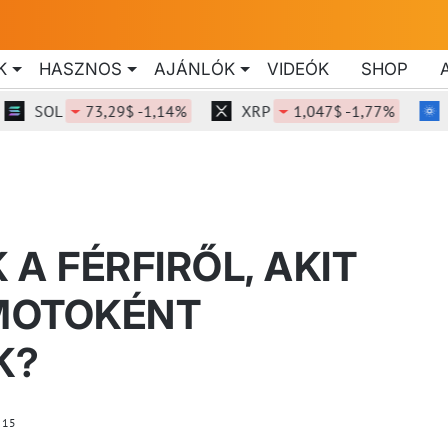
K
HASZNOS
AJÁNLÓK
VIDEÓK
SHOP
SOL
73,29$ -1,14%
XRP
1,047$ -1,77%
AD
A FÉRFIRŐL, AKIT
MOTOKÉNT
K?
15