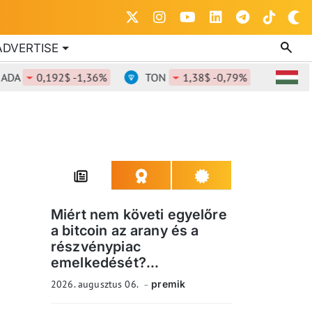
ADVERTISE
A
0,192$ -1,36%
TON
1,38$ -0,79%
DOT
0,
Miért nem követi egyelőre
a bitcoin az arany és a
részvénypiac
emelkedését?...
2026. augusztus 06.
premik