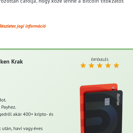
rozottan cáfolja, hogy köze lenne a Bitcoin titokzatos
Részletes jogi információ
ÉRTÉKELÉS
aken Krak
ot.
 Payhez.
edről akár 400+ kripto- és
 után, havi vagy éves