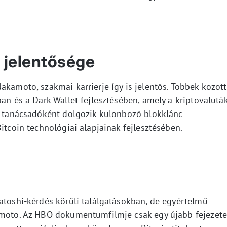
 jelentősége
akamoto, szakmai karrierje így is jelentős. Többek között
ban és a Dark Wallet fejlesztésében, amely a kriptovalutá
tt tanácsadóként dolgozik különböző blokklánc
itcoin technológiai alapjainak fejlesztésében.
atoshi-kérdés körüli találgatásokban, de egyértelmű
kamoto. Az HBO dokumentumfilmje csak egy újabb fejezete