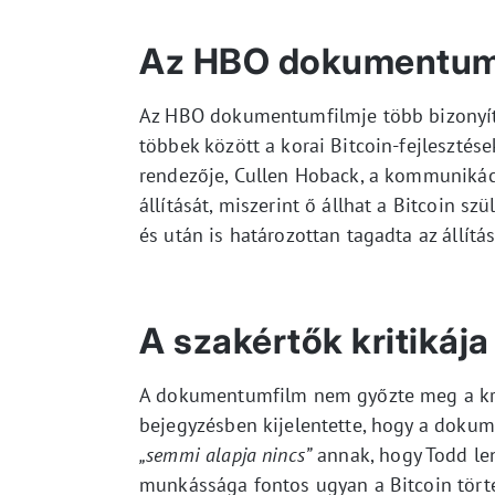
Az HBO dokumentumfi
Az HBO dokumentumfilmje több bizonyíté
többek között a korai Bitcoin-fejlesztés
rendezője, Cullen Hoback, a kommunikáci
állítását, miszerint ő állhat a Bitcoin 
és után is határozottan tagadta az állít
A szakértők kritikája
A dokumentumfilm nem győzte meg a kri
bejegyzésben kijelentette, hogy a dok
„semmi alapja nincs”
annak, hogy Todd len
munkássága fontos ugyan a Bitcoin törté