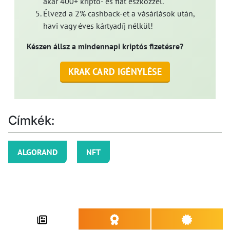
akár 400+ kripto- és fiat eszközzel.
Élvezd a 2% cashback-et a vásárlások után,
havi vagy éves kártyadíj nélkül!
Készen állsz a mindennapi kriptós fizetésre?
KRAK CARD IGÉNYLÉSE
Címkék:
ALGORAND
NFT