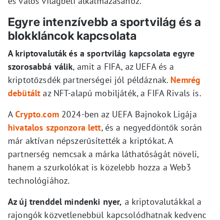
és valós világbeli alkalmazásához.
Egyre intenzívebb a sportvilág és a
blokkláncok kapcsolata
A kriptovaluták és a sportvilág kapcsolata egyre
szorosabbá válik
, amit a FIFA, az UEFA és a
kriptotőzsdék partnerségei jól példáznak.
Nemrég
debütált
az NFT-alapú mobiljáték, a FIFA Rivals is.
A
Crypto.com
2024-ben az UEFA Bajnokok Ligája
hivatalos szponzora lett
, és a negyeddöntők során
már aktívan népszerűsítették a kriptókat. A
partnerség nemcsak a márka láthatóságát növeli,
hanem a szurkolókat is közelebb hozza a Web3
technológiához.
Az új trenddel mindenki nyer,
a kriptovalutákkal a
rajongók közvetlenebbül kapcsolódhatnak kedvenc