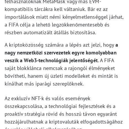
felhasználóknak MetaMask vagy más EVM-
kompatibilis tárcákra kell váltaniuk. Bár ez az
importálások miatt némi kényelmetlenséggel járhat,
a FIFA célja a lehető legzökkenőmentesebb és
részben automatizált átállás biztosítása.
A kriptoközösség számára a lépés azt jelzi, hogy
a
nagy nemzetközi szervezetek egyre komolyabban
veszik a Web3-technológiák jelentőségét.
A FIFA
saját blokklánca nemcsak a rajongói élményeket
bővítheti, hanem új üzleti modelleket és mintát is
kínálhat más iparági szereplőknek.
Az exkluzív NFT-k és valós események
összekapcsolása, a technológiai fejlesztések és a
proaktív stratégia rövid és hosszú távon egyaránt
hozzájárulhatnak a kriptovaluták elfogadottságához