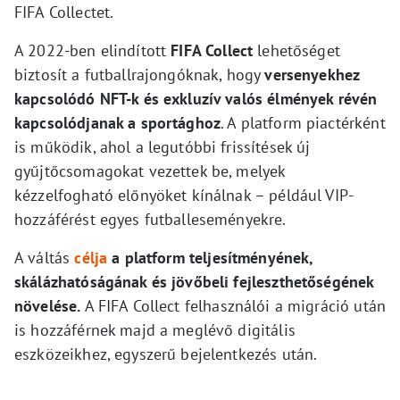
FIFA Collectet.
A 2022-ben elindított
FIFA Collect
lehetőséget
biztosít a futballrajongóknak, hogy
versenyekhez
kapcsolódó NFT-k és exkluzív valós élmények révén
kapcsolódjanak a sportághoz
. A platform piactérként
is működik, ahol a legutóbbi frissítések új
gyűjtőcsomagokat vezettek be, melyek
kézzelfogható előnyöket kínálnak – például VIP-
hozzáférést egyes futballeseményekre.
A váltás
célja
a platform teljesítményének,
skálázhatóságának és jövőbeli fejleszthetőségének
növelése.
A FIFA Collect felhasználói a migráció után
is hozzáférnek majd a meglévő digitális
eszközeikhez, egyszerű bejelentkezés után.