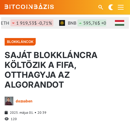
TH
1 919,53$ -0,71%
BNB
595,76$ +0,56%
S
BLOKKLÁNCOK
SAJÁT BLOKKLÁNCRA
KÖLTÖZIK A FIFA,
OTTHAGYJA AZ
ALGORANDOT
dozsaben
2025. május 01.
20:39
120