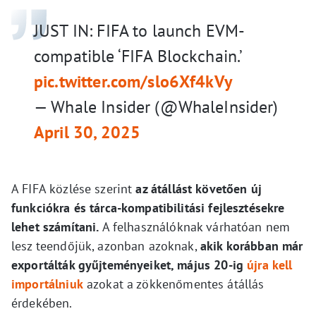
JUST IN: FIFA to launch EVM-
compatible ‘FIFA Blockchain.’
pic.twitter.com/slo6Xf4kVy
— Whale Insider (@WhaleInsider)
April 30, 2025
A FIFA közlése szerint
az átállást követően új
funkciókra és tárca-kompatibilitási fejlesztésekre
lehet számítani.
A felhasználóknak várhatóan nem
lesz teendőjük, azonban azoknak,
akik korábban már
exportálták gyűjteményeiket, május 20-ig
újra kell
importálniuk
azokat a zökkenőmentes átállás
érdekében.