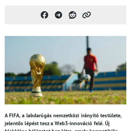
A FIFA, a labdarúgás nemzetközi irányító testülete,
jelentős lépést tesz a Web3-innováció felé. Új