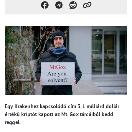
Egy Krakenhez kapcsolódó cím 3,1 milliárd dollár
értékű kriptót kapott az Mt. Gox tárcáiból kedd
reggel.