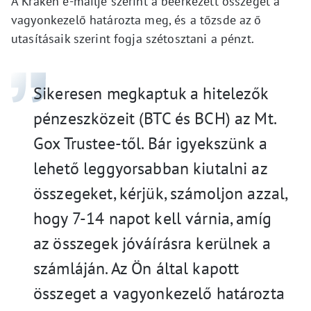
A Kraken e-mailje szerint a beérkezett összeget a
vagyonkezelő határozta meg, és a tőzsde az ő
utasításaik szerint fogja szétosztani a pénzt.
Sikeresen megkaptuk a hitelezők
pénzeszközeit (BTC és BCH) az Mt.
Gox Trustee-től. Bár igyekszünk a
lehető leggyorsabban kiutalni az
összegeket, kérjük, számoljon azzal,
hogy 7-14 napot kell várnia, amíg
az összegek jóváírásra kerülnek a
számláján. Az Ön által kapott
összeget a vagyonkezelő határozta