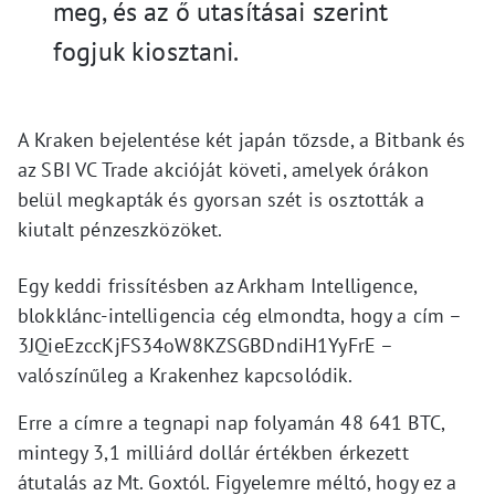
meg, és az ő utasításai szerint
fogjuk kiosztani.
A Kraken bejelentése két japán tőzsde, a Bitbank és
az SBI VC Trade akcióját követi, amelyek órákon
belül megkapták és gyorsan szét is osztották a
kiutalt pénzeszközöket.
Egy keddi frissítésben az Arkham Intelligence,
blokklánc-intelligencia cég elmondta, hogy a cím –
3JQieEzccKjFS34oW8KZSGBDndiH1YyFrE –
valószínűleg a Krakenhez kapcsolódik.
Erre a címre a tegnapi nap folyamán 48 641 BTC,
mintegy 3,1 milliárd dollár értékben érkezett
átutalás az Mt. Goxtól. Figyelemre méltó, hogy ez a