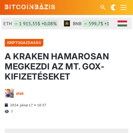
ETH
1 915,35$ +0,08%
BNB
599,7$ +1,21%
S
KRIPTOGAZDASÁG
A KRAKEN HAMAROSAN
MEGKEZDI AZ MT. GOX-
KIFIZETÉSEKET
atak
2024. július 17.
10:37
7