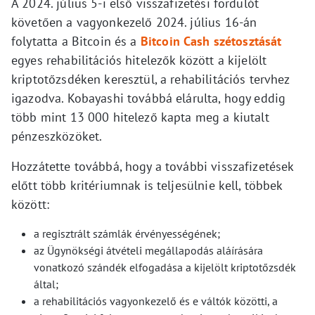
A 2024. július 5-i első visszafizetési fordulót
követően a vagyonkezelő 2024. július 16-án
folytatta a Bitcoin és a
Bitcoin Cash szétosztását
egyes rehabilitációs hitelezők között a kijelölt
kriptotőzsdéken keresztül, a rehabilitációs tervhez
igazodva. Kobayashi továbbá elárulta, hogy eddig
több mint 13 000 hitelező kapta meg a kiutalt
pénzeszközöket.
Hozzátette továbbá, hogy a további visszafizetések
előtt több kritériumnak is teljesülnie kell, többek
között:
a regisztrált számlák érvényességének;
az Ügynökségi átvételi megállapodás aláírására
vonatkozó szándék elfogadása a kijelölt kriptotőzsdék
által;
a rehabilitációs vagyonkezelő és e váltók közötti, a