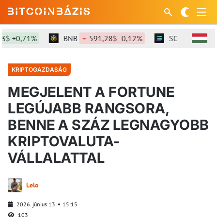
 +0,71%
BNB
591,28$ -0,12%
SOL
73,92$ +1
KRIPTOGAZDASÁG
MEGJELENT A FORTUNE
LEGÚJABB RANGSORA,
BENNE A SZÁZ LEGNAGYOBB
KRIPTOVALUTA-
VÁLLALATTAL
Lelo
2026. június 13.
15:15
103