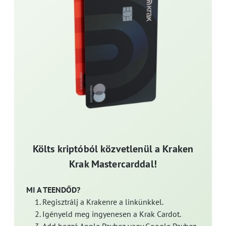
Költs kriptóból közvetlenül a Kraken
Krak Mastercarddal!
MI A TEENDŐD?
Regisztrálj a Krakenre a linkünkkel.
Igényeld meg ingyenesen a Krak Cardot.
Add hozzá Apple Payhez vagy Google Payhez.