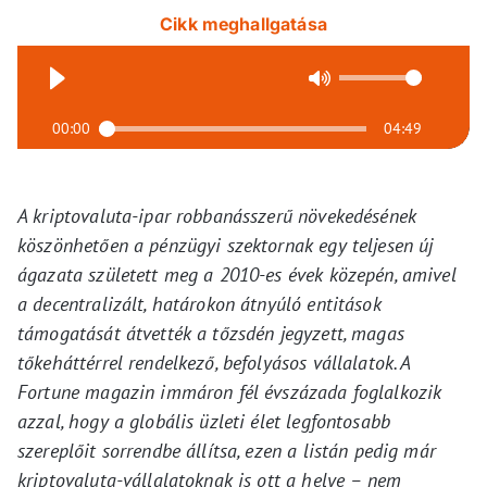
Cikk meghallgatása
00:00
04:49
A kriptovaluta-ipar robbanásszerű növekedésének
köszönhetően a pénzügyi szektornak egy teljesen új
ágazata született meg a 2010-es évek közepén, amivel
a decentralizált, határokon átnyúló entitások
támogatását átvették a tőzsdén jegyzett, magas
tőkeháttérrel rendelkező, befolyásos vállalatok. A
Fortune magazin immáron fél évszázada foglalkozik
azzal, hogy a globális üzleti élet legfontosabb
szereplőit sorrendbe állítsa, ezen a listán pedig már
kriptovaluta-vállalatoknak is ott a helye – nem