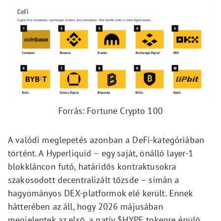
Forrás: Fortune Crypto 100
A valódi meglepetés azonban a DeFi-kategóriában
történt. A Hyperliquid – egy saját, önálló layer-1
blokkláncon futó, határidős kontraktusokra
szakosodott decentralizált tőzsde – simán a
hagyományos DEX-platformok elé került. Ennek
hátterében az áll, hogy 2026 májusában
megjelentek az első, a natív $HYPE tokenre épülő,