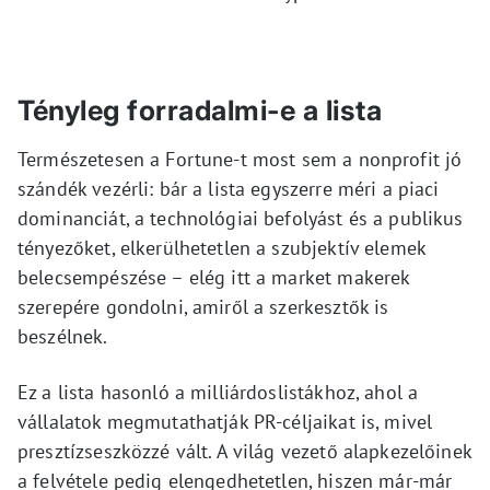
Tényleg forradalmi-e a lista
Természetesen a Fortune-t most sem a nonprofit jó
szándék vezérli: bár a lista egyszerre méri a piaci
dominanciát, a technológiai befolyást és a publikus
tényezőket, elkerülhetetlen a szubjektív elemek
belecsempészése – elég itt a market makerek
szerepére gondolni, amiről a szerkesztők is
beszélnek.
Ez a lista hasonló a milliárdoslistákhoz, ahol a
vállalatok megmutathatják PR-céljaikat is, mivel
presztízseszközzé vált. A világ vezető alapkezelőinek
a felvétele pedig elengedhetetlen, hiszen már-már