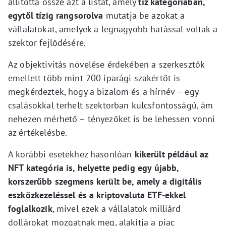
állította össze azt a listát, amely
tíz kategóriában,
egytől tízig rangsorolva
mutatja be azokat a
vállalatokat, amelyek a legnagyobb hatással voltak a
szektor fejlődésére.
Az objektivitás növelése érdekében a szerkesztők
emellett több mint 200 iparági szakértőt is
megkérdeztek, hogy a bizalom és a hírnév – egy
csalásokkal terhelt szektorban kulcsfontosságú, ám
nehezen mérhető – tényezőket is be lehessen vonni
az értékelésbe.
A korábbi esetekhez hasonlóan
kikerült például az
NFT kategória is, helyette pedig egy újabb,
korszerűbb szegmens került be, amely a digitális
eszközkezeléssel és a kriptovaluta ETF-ekkel
foglalkozik
, mivel ezek a vállalatok milliárd
dollárokat mozgatnak meg, alakítja a piac