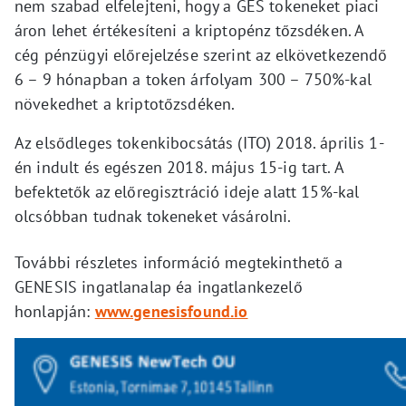
nem szabad elfelejteni, hogy a GES tokeneket piaci
áron lehet értékesíteni a kriptopénz tőzsdéken. A
cég pénzügyi előrejelzése szerint az elkövetkezendő
6 – 9 hónapban a token árfolyam 300 – 750%-kal
növekedhet a kriptotőzsdéken.
Az elsődleges tokenkibocsátás (ITO) 2018. április 1-
én indult és egészen 2018. május 15-ig tart. A
befektetők az előregisztráció ideje alatt 15%-kal
olcsóbban tudnak tokeneket vásárolni.
További részletes információ megtekinthető a
GENESIS ingatlanalap éa ingatlankezelő
honlapján:
www.genesisfound.io