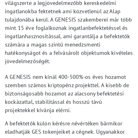
világszerte a legjövedelmezőbb kereskedelmi
ingatlanokba fektetnek ami közvetlenül az Alap
tulajdonába kerül. A GENESIS szakemberei már több
mint 15 éve foglalkoznak ingatlanbefektetéssel és
ingatlanhasznosítással, ami garantálja a befektetők
számára a magas szintű menedzsmenti
hatékonyságot és a felvásárolt objektumok kivételes
jövedelmezőségét.
A GENESIS nem kínál 400-500%-os éves hozamot
szemben számos kriptopénz projekttel. A kisebb de
biztonságosabb hozamot az alacsony befektetési
kockázattal, stabilitással és hosszú távú
projektekkel kívánja elérni.
A befektetők külön kérésre névértéken bármikor
eladhatják GES tokenjeiket a cégnek. Ugyanakkor