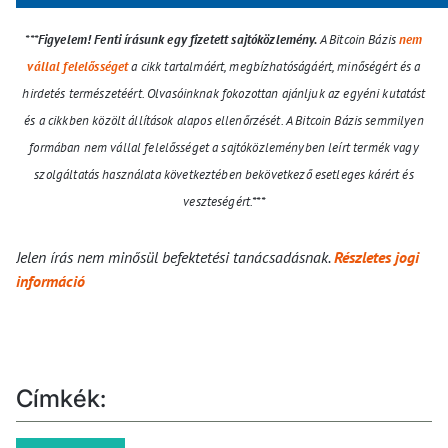
***
Figyelem! Fenti írásunk egy fizetett sajtóközlemény.
A Bitcoin Bázis
nem
vállal felelősséget
a cikk tartalmáért, megbízhatóságáért, minőségért és a
hirdetés természetéért. Olvasóinknak fokozottan ajánljuk az egyéni kutatást
és a cikkben közölt állítások alapos ellenőrzését. A Bitcoin Bázis semmilyen
formában nem vállal felelősséget a sajtóközleményben leírt termék vagy
szolgáltatás használata következtében bekövetkező esetleges kárért és
veszteségért.***
Jelen írás nem minősül befektetési tanácsadásnak.
Részletes jogi
információ
Címkék: