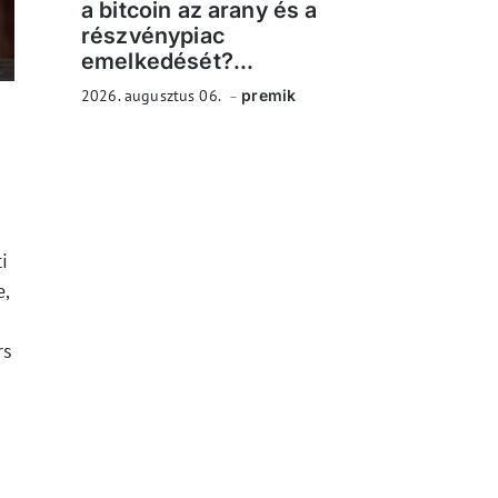
a bitcoin az arany és a
részvénypiac
emelkedését?...
2026. augusztus 06.
premik
i
e,
rs