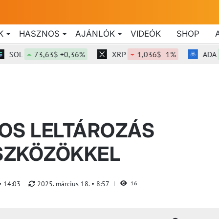
K
HASZNOS
AJÁNLÓK
VIDEÓK
SHOP
L
73,63$ +0,36%
XRP
1,036$ -1%
ADA
0,2
OS LELTÁROZÁS
SZKÖZÖKKEL
14:03
2025. március 18.
8:57
16