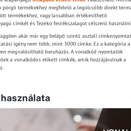
 pörgő termékekhez megfelelő a legolcsóbb direkt term
tött termékekhez, vagy lassabban értékesíthető
agú címkét és Tezeko festékszalagot célszerű használni
üggően akár már egy belépő szintű asztali címkenyomta
mtatási igény nem több, mint 3000 címke. Ez a kategória a
yen megvalósítható beruházás. A vonalkód nyomtatók
etőek a vonalkódos etikett címkék, amik hozzájárulnak a
z.
 használata