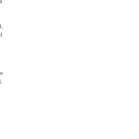
a
,
l
er
.