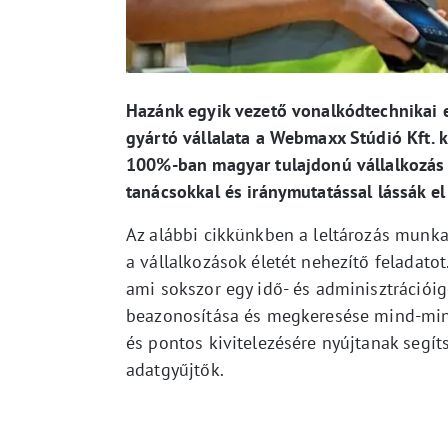
Hazánk egyik vezető vonalkódtechnikai 
gyártó vállalata a Webmaxx Stúdió Kft. kö
100%-ban magyar tulajdonú vállalkozás l
tanácsokkal és iránymutatással lássák el
Az alábbi cikkünkben a leltározás munk
a vállalkozások életét nehezítő feladatot
ami sokszor egy idő- és adminisztrációig
beazonosítása és megkeresése mind-mind 
és pontos kivitelezésére nyújtanak segí
adatgyűjtők.