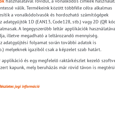
tők
használatával rövidül, a vonalkódos címkék használat
tessé válik. Termékeink között többféle célra alkalmas
yesítik a vonalkódolvasók és hordozható számítógépek
 az adatgyűjtők 1D (EAN13, Code128, stb.) vagy 2D (QR kód
almasak. A legegyszerűbb leltár applikációk használatáva
ja, illetve megadható a leltározandó mennyiség.
 adatgyűjtési folyamat során további adatok is
b.) melyeknek igaziból csak a képzelet szab határt.
r applikáció és egy megfelelő raktárkészlet kezelő szoftv
zert kapunk, mely beruházás már rövid távon is megtérül
Részletes jogi információ