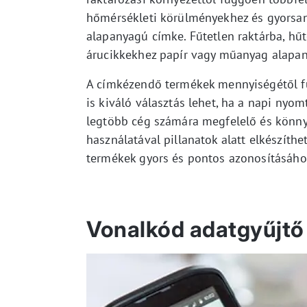
hőmérsékleti körülményekhez és gyorsan
alapanyagú címke. Fűtetlen raktárba, hű
árucikkekhez papír vagy műanyag alapany
A címkézendő termékek mennyiségétől f
is kiváló választás lehet, ha a napi nyo
legtöbb cég számára megfelelő és könn
használatával pillanatok alatt elkészíth
termékek gyors és pontos azonosításáho
Vonalkód adatgyűjtő