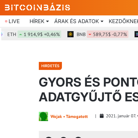
LIVE
HÍREK
ÁRAK ÉS ADATOK
KEZDŐKNE
H
1 914,9$ +0,46%
BNB
589,75$ -0,77%
SO
HIRDETÉS
GYORS ÉS PONT
ADATGYŰJTŐ E
2021. január 07.
Wojak • Támogatott