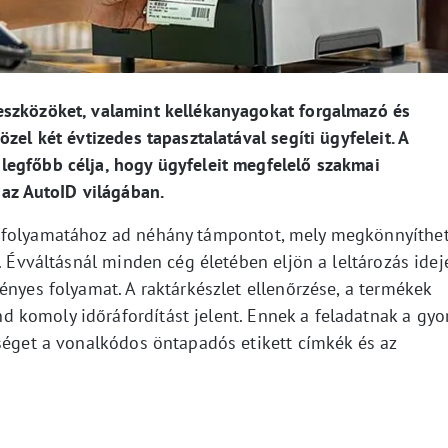
eszközöket, valamint kellékanyagokat forgalmazó és
zel két évtizedes tapasztalatával segíti ügyfeleit. A
egfőbb célja, hogy ügyfeleit megfelelő szakmai
 az AutoID világában.
afolyamatához ad néhány támpontot, mely megkönnyíthet
. Évváltásnál minden cég életében eljön a leltározás idej
ényes folyamat. A raktárkészlet ellenőrzése, a termékek
komoly időráfordítást jelent. Ennek a feladatnak a gyo
tséget a vonalkódos öntapadós etikett címkék és az