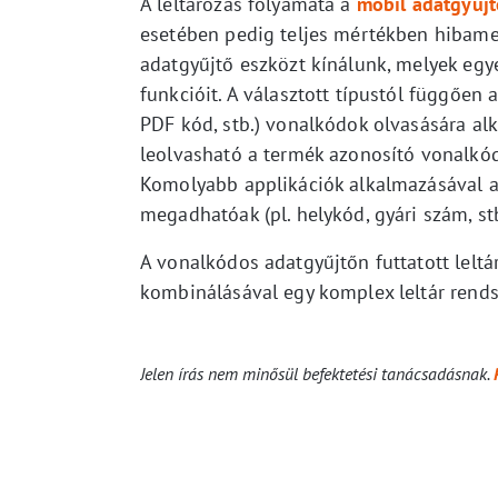
A leltározás folyamata a
mobil adatgyűj
esetében pedig teljes mértékben hibamen
adatgyűjtő eszközt kínálunk, melyek eg
funkcióit. A választott típustól függően
PDF kód, stb.) vonalkódok olvasására alk
leolvasható a termék azonosító vonalkód
Komolyabb applikációk alkalmazásával az
megadhatóak (pl. helykód, gyári szám, st
A vonalkódos adatgyűjtőn futtatott leltá
kombinálásával egy komplex leltár rends
Jelen írás nem minősül befektetési tanácsadásnak.