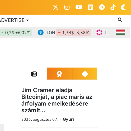
ADVERTISE
$ +6,02%
TON
1,34$ -3,38%
DOT
0,815$ -1,
Jim Cramer eladja
Bitcoinját, a piac máris az
árfolyam emelkedésére
számít...
2026. augusztus 07.
Gyuri