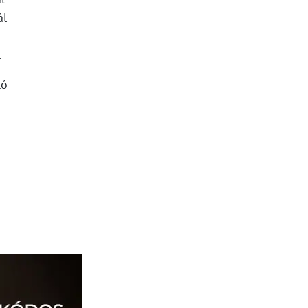
ál
.
tó