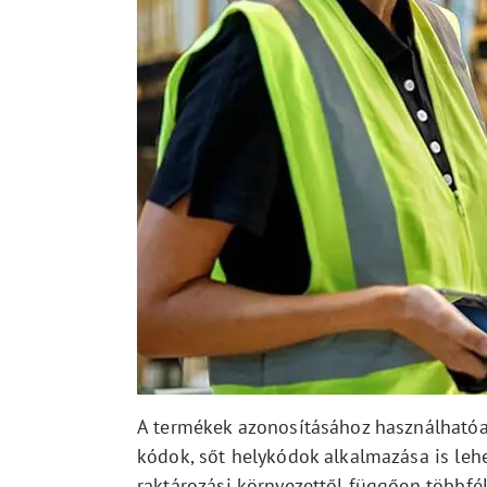
A termékek azonosításához használhatóak
kódok, sőt helykódok alkalmazása is lehe
raktározási környezettől függően többf