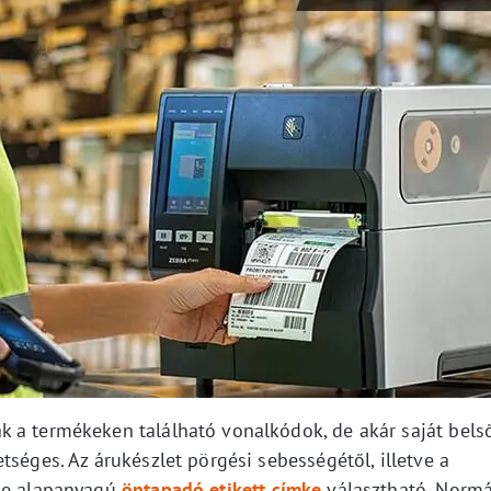
 a termékeken található vonalkódok, de akár saját bels
tséges. Az árukészlet pörgési sebességétől, illetve a
éle alapanyagú
öntapadó etikett címke
választható. Normá