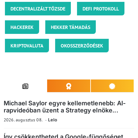
DECENTRALIZÁLT TŐZSDE
DEFI PROTOKOLL
HACKEREK
HEKKER TÁMADÁS
KRIPTOVALUTA
OKOSSZERZŐDÉSEK
Michael Saylor egyre kellemetlenebb: AI-
rapvideóban üzent a Strategy elnöke...
2026. augusztus 08.
Lelo
Így csökkentheted a Google-függőséget