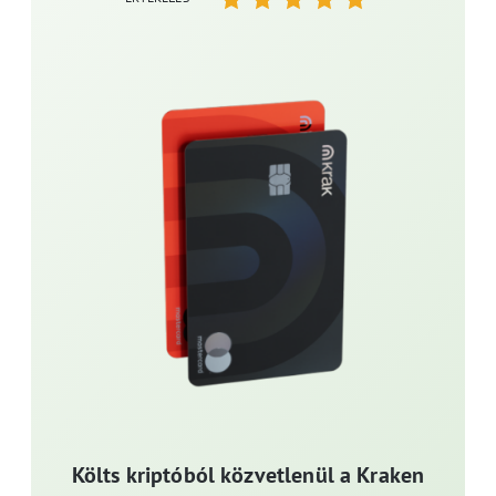
Költs kriptóból közvetlenül a Kraken