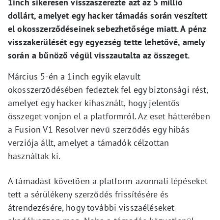
1inch sikeresen visszaszerezte azt az 5 millió
dollárt, amelyet egy hacker támadás során veszített
el okosszerződéseinek sebezhetősége miatt. A pénz
visszakerülését egy egyezség tette lehetővé, amely
során a bűnöző végül visszautalta az összeget.
Március 5-én a 1inch egyik elavult
okosszerződésében fedeztek fel egy biztonsági rést,
amelyet egy hacker kihasznált, hogy jelentős
összeget vonjon el a platformról. Az eset hátterében
a Fusion V1 Resolver nevű szerződés egy hibás
verziója állt, amelyet a támadók célzottan
használtak ki.
A támadást követően a platform azonnali lépéseket
tett a sérülékeny szerződés frissítésére és
átrendezésére, hogy további visszaéléseket