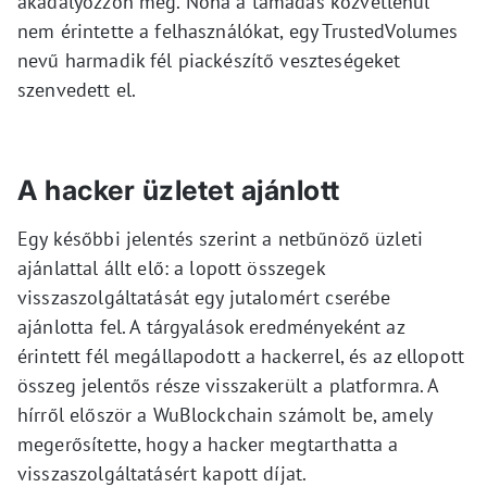
akadályozzon meg. Noha a támadás közvetlenül
nem érintette a felhasználókat, egy TrustedVolumes
nevű harmadik fél piackészítő veszteségeket
szenvedett el.
A hacker üzletet ajánlott
Egy későbbi jelentés szerint a netbűnöző üzleti
ajánlattal állt elő: a lopott összegek
visszaszolgáltatását egy jutalomért cserébe
ajánlotta fel. A tárgyalások eredményeként az
érintett fél megállapodott a hackerrel, és az ellopott
összeg jelentős része visszakerült a platformra. A
hírről először a WuBlockchain számolt be, amely
megerősítette, hogy a hacker megtarthatta a
visszaszolgáltatásért kapott díjat.