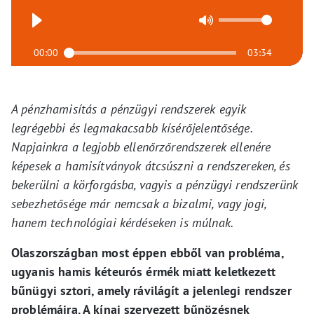
00:00
03:34
A pénzhamisítás a pénzügyi rendszerek egyik
legrégebbi és legmakacsabb kísérőjelentősége.
Napjainkra a legjobb ellenőrzőrendszerek ellenére
képesek a hamisítványok átcsúszni a rendszereken, és
bekerülni a körforgásba, vagyis a pénzügyi rendszerünk
sebezhetősége már nemcsak a bizalmi, vagy jogi,
hanem technológiai kérdéseken is múlnak.
Olaszországban most éppen ebből van probléma,
ugyanis hamis kéteurós érmék miatt keletkezett
bűnügyi sztori, amely rávilágít a jelenlegi rendszer
problémáira. A kínai szervezett bűnözésnek