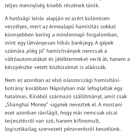
teljes mennyiség kisebb részének tűnik.
A hatósági leírás alapján ez azért különösen
veszélyes, mert az érmealapú hamisítás sokkal
könnyebben kering a mindennapi forgalomban,
mint egy látványosan hibás bankjegy. A gépek
számára „elég jó” hamisítványok nemcsak a
váltóautomatákat és játéktermeket verik át, hanem a
készpénzbe vetett közbizalmat is aláássák.
Nem ez azonban az első olaszországi hamisítási-
botrány: korábban Nápolyban már lefoglaltak egy
hatalmas, Kínából származó szállítmányt, amit csak
„Shanghai Money” -ügynek neveztek el. A mostani
eset azonban rávilágít, hogy már nemcsak utcai
terjesztésről van szó, hanem kifinomult,
logisztikailag szervezett pénzverésről beszélünk.