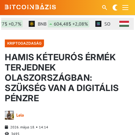
$ +0,7%
BNB
604,48$ +2,08%
SOL
76,36$ +
KRIPTOGAZDASÁG
HAMIS KÉTEURÓS ÉRMÉK
TERJEDNEK
OLASZORSZÁGBAN:
SZÜKSÉG VAN A DIGITÁLIS
PÉNZRE
Lelo
2026. május 18.
14:14
3695