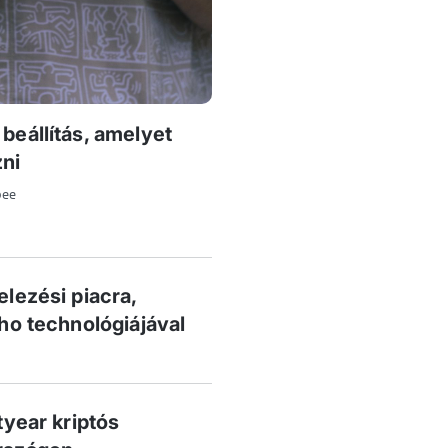
beállítás, amelyet
ni
bee
elezési piacra,
pho technológiájával
tyear kriptós