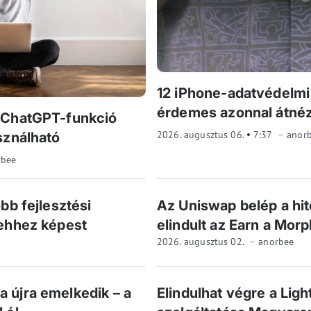
12 iPhone-adatvédelmi 
érdemes azonnal átnéz
 ChatGPT-funkció
2026. augusztus 06.
7:37
anor
sználható
rbee
bb fejlesztési
Az Uniswap belép a hit
 ehhez képest
elindult az Earn a Mor
2026. augusztus 02.
anorbee
 újra emelkedik – a
Elindulhat végre a Ligh