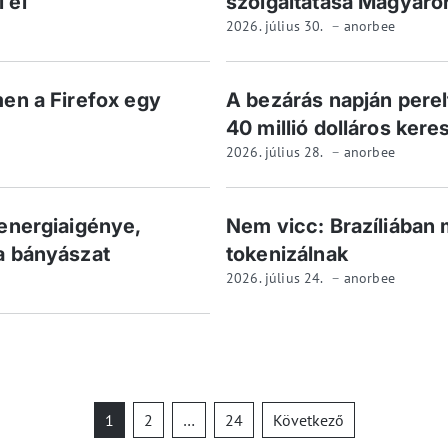
 él
szolgáltatása Magyaro
2026. július 30.
anorbee
men a Firefox egy
A bezárás napján perel
40 millió dolláros kere
2026. július 28.
anorbee
 energiaigénye,
Nem vicc: Brazíliában 
a bányászat
tokenizálnak
2026. július 24.
anorbee
Bejegyzések
1
2
…
24
Következő