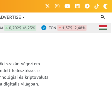
ADVERTISE
0,202$ +6,23%
TON
1,37$ -2,48%
DOT
0,
ki szakán végeztem.
lett fejlesztéssel is
hnológiai és kriptovaluta
 digitális világban.