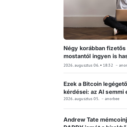
Négy korábban fizetős
mostantól ingyen is ha
2026. augusztus 06.
18:32
ano
Ezek a Bitcoin legégető
kérdései: az AI semmi
2026. augusztus 05.
anorbee
Andrew Tate mémcoinja