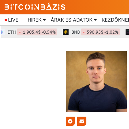
LIVE
HÍREK
ÁRAK ÉS ADATOK
KEZDŐKNE
ETH
1 905,4$ -0,54%
BNB
590,95$ -1,02%