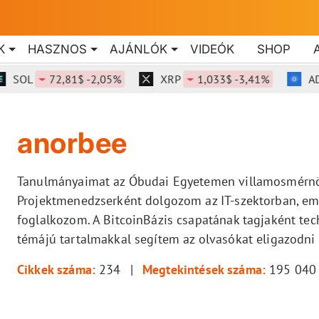
K
HASZNOS
AJÁNLÓK
VIDEÓK
SHOP
SOL
72,81$ -2,05%
XRP
1,033$ -3,41%
ADA
anorbee
Tanulmányaimat az Óbudai Egyetemen villamosmérnö
Projektmenedzserként dolgozom az IT-szektorban, emel
foglalkozom. A BitcoinBázis csapatának tagjaként tec
témájú tartalmakkal segítem az olvasókat eligazodni a
Cikkek száma:
234
Megtekintések száma:
195 040