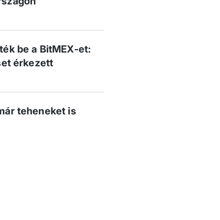
rszágon
ték be a BitMEX-et:
set érkezett
már teheneket is