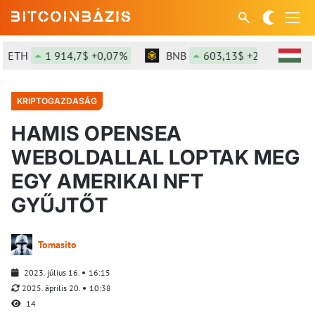
ETH
1 914,7$ +0,07%
BNB
603,13$ +2,11%
KRIPTOGAZDASÁG
HAMIS OPENSEA
WEBOLDALLAL LOPTAK MEG
EGY AMERIKAI NFT
GYŰJTŐT
Tomasito
2023. július 16.
16:15
2025. április 20.
10:38
14