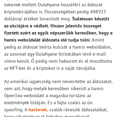
tokenek mellett Oulahyane hozzáfért az áldozat
kriptotárcájához is. Összességében pedig 448923
dollárnyi értéket lovasított meg.
Tudatosan készült
az akciójára a vádlott. Hiszen jelentős összeget
fizetett azért az egyik népszerűbb keresőben, hogy a
hamis weboldalát áldozata elé tudja tolni
. Amint
pedig az áldozat beírta kulcsát a hamis weboldalon,
az azonnal egy Oulahyane birtokában lévő e-mail
címre került. Ő pedig nem habozott és el mozdította
az NFT-ket és a kriptokat is a saját tárcájába.
Az amerikai ügyészség nem nevesítette az áldozatot,
sem azt, hogy melyik keresőben sikerült a hamis
OpenSea weboldalt a magasba tortázni az
eredmények listáján. Ez a fajta csalás az ún.
spoofing. A
hackerek,
csalók ráveszik áldozataikat,
hogy rákattintsanak linkekre, megadjanak