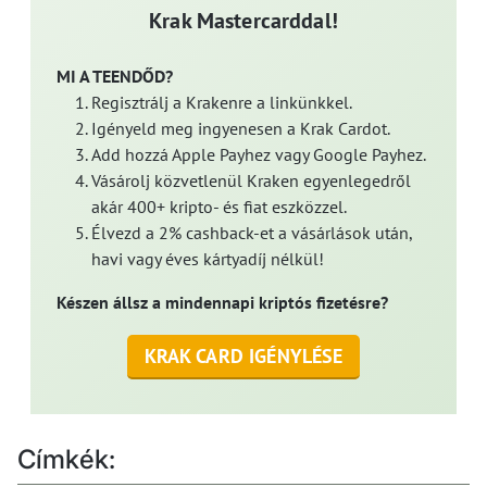
Krak Mastercarddal!
MI A TEENDŐD?
Regisztrálj a Krakenre a linkünkkel.
Igényeld meg ingyenesen a Krak Cardot.
Add hozzá Apple Payhez vagy Google Payhez.
Vásárolj közvetlenül Kraken egyenlegedről
akár 400+ kripto- és fiat eszközzel.
Élvezd a 2% cashback-et a vásárlások után,
havi vagy éves kártyadíj nélkül!
Készen állsz a mindennapi kriptós fizetésre?
KRAK CARD IGÉNYLÉSE
Címkék: