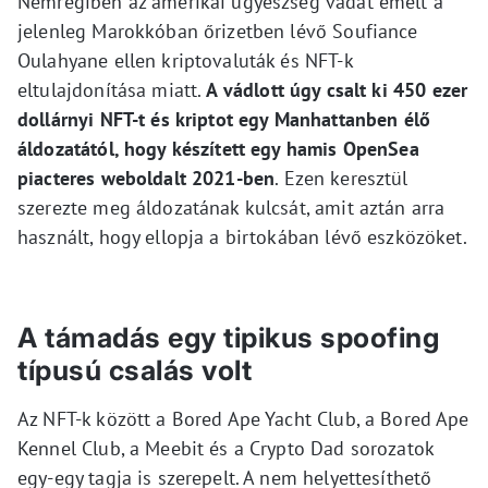
Nemrégiben az amerikai ügyészség vádat emelt a
jelenleg Marokkóban őrizetben lévő Soufiance
Oulahyane ellen kriptovaluták és NFT-k
eltulajdonítása miatt.
A vádlott úgy csalt ki 450 ezer
dollárnyi NFT-t és kriptot egy Manhattanben élő
áldozatától, hogy készített egy hamis OpenSea
piacteres weboldalt 2021-ben
. Ezen keresztül
szerezte meg áldozatának kulcsát, amit aztán arra
használt, hogy ellopja a birtokában lévő eszközöket.
A támadás egy tipikus spoofing
típusú csalás volt
Az NFT-k között a Bored Ape Yacht Club, a Bored Ape
Kennel Club, a Meebit és a Crypto Dad sorozatok
egy-egy tagja is szerepelt. A nem helyettesíthető