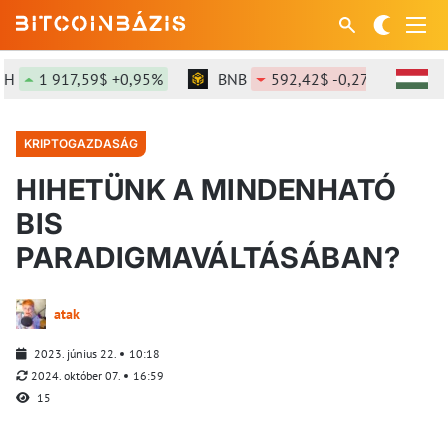
1 917,59$ +0,95%
BNB
592,42$ -0,27%
SOL
KRIPTOGAZDASÁG
HIHETÜNK A MINDENHATÓ
BIS
PARADIGMAVÁLTÁSÁBAN?
atak
2023. június 22.
10:18
2024. október 07.
16:59
15