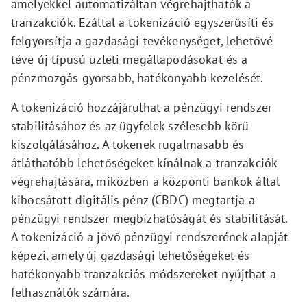
amelyekkel automatizáltan végrehajthatók a
tranzakciók. Ezáltal a tokenizáció egyszerűsíti és
felgyorsítja a gazdasági tevékenységet, lehetővé
téve új típusú üzleti megállapodásokat és a
pénzmozgás gyorsabb, hatékonyabb kezelését.
A tokenizáció hozzájárulhat a pénzügyi rendszer
stabilitásához és az ügyfelek szélesebb körű
kiszolgálásához. A tokenek rugalmasabb és
átláthatóbb lehetőségeket kínálnak a tranzakciók
végrehajtására, miközben a központi bankok által
kibocsátott digitális pénz (CBDC) megtartja a
pénzügyi rendszer megbízhatóságát és stabilitását.
A tokenizáció a jövő pénzügyi rendszerének alapját
képezi, amely új gazdasági lehetőségeket és
hatékonyabb tranzakciós módszereket nyújthat a
felhasználók számára.