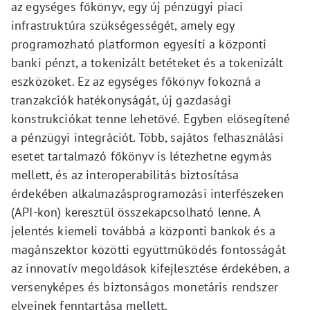
az egységes főkönyv, egy új pénzügyi piaci
infrastruktúra szükségességét, amely egy
programozható platformon egyesíti a központi
banki pénzt, a tokenizált betéteket és a tokenizált
eszközöket. Ez az egységes főkönyv fokozná a
tranzakciók hatékonyságát, új gazdasági
konstrukciókat tenne lehetővé. Egyben elősegítené
a pénzügyi integrációt. Több, sajátos felhasználási
esetet tartalmazó főkönyv is létezhetne egymás
mellett, és az interoperabilitás biztosítása
érdekében alkalmazásprogramozási interfészeken
(API-kon) keresztül összekapcsolható lenne. A
jelentés kiemeli továbbá a központi bankok és a
magánszektor közötti együttműködés fontosságát
az innovatív megoldások kifejlesztése érdekében, a
versenyképes és biztonságos monetáris rendszer
elveinek fenntartása mellett.