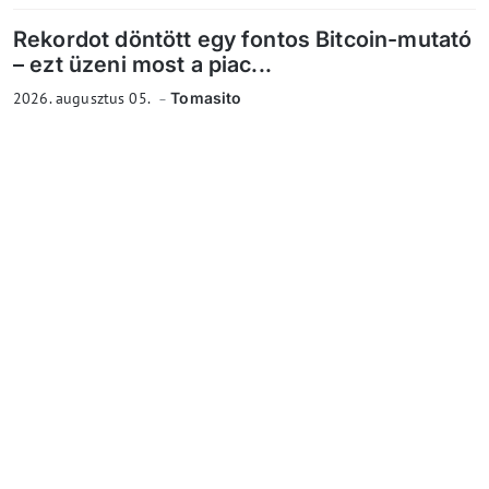
Rekordot döntött egy fontos Bitcoin-mutató
– ezt üzeni most a piac...
2026. augusztus 05.
Tomasito