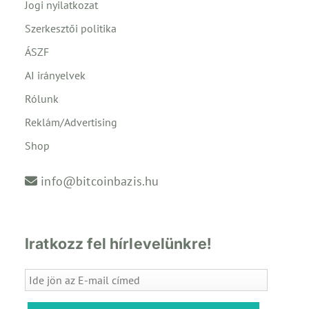
Jogi nyilatkozat
Szerkesztői politika
ÁSZF
AI irányelvek
Rólunk
Reklám/Advertising
Shop
info@bitcoinbazis.hu
Iratkozz fel hírlevelünkre!