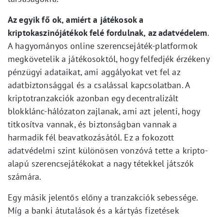
Az egyik fő ok, amiért a játékosok a
kriptokaszinójátékok felé fordulnak, az adatvédelem
.
A hagyományos online szerencsejáték-platformok
megkövetelik a játékosoktól, hogy felfedjék érzékeny
pénzügyi adataikat, ami aggályokat vet fel az
adatbiztonsággal és a csalással kapcsolatban. A
kriptotranzakciók azonban egy decentralizált
blokklánc-hálózaton zajlanak, ami azt jelenti, hogy
titkosítva vannak, és biztonságban vannak a
harmadik fél beavatkozásától. Ez a fokozott
adatvédelmi szint különösen vonzóvá tette a kripto-
alapú szerencsejátékokat a nagy tétekkel játszók
számára.
Egy másik jelentős előny a tranzakciók sebessége.
Míg a banki átutalások és a kártyás fizetések