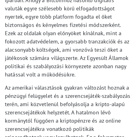
iparban. Ahogy a Bitcoinhoz hasonló digitális
valuták egyre szélesebb körű elfogadottságot
nyertek, egyre több platform fogadta el őket
biztonságos és kényelmes fizetési módszerként.
Ezek az oldalak olyan előnyöket kínálnak, mint a
fokozott adatvédelem, a gyorsabb tranzakciók és az
alacsonyabb költségek, ami vonzóvá teszi őket a
játékosok számára világszerte. Az Egyesült Államok
politikai és szabályozási környezete azonban nagy
hatással volt a működésükre.
Az amerikai választások gyakran változást hoznak a
pénzügyi felügyelet és a szerencsejáték-szabályozás
terén, ami közvetlenül befolyásolja a kripto-alapú
szerencsejátékok helyzetét. A hatalmon lévő
kormánytól függően a kriptopénzre és az online
szerencsejátékra vonatkozó politikák