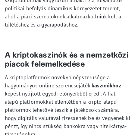
szigorodhatnak vagy lazulhatnak. Ez a folyamatos
politikai befolyás dinamikus környezetet teremt,
ahol a piaci szereplőknek alkalmazkodniuk kell a
túléléshez és a gyarapodáshoz.
A kriptokaszinók és a nemzetközi
piacok felemelkedése
A kriptoplatformok növekvő népszerűsége a
hagyományos online szerencsejáték
kaszinókhoz
képest nyújtott egyedi előnyeikből ered . A fiat-
alapú platformokkal ellentétben a kripto-alapú
platformok lehetővé teszik a játékosok számára,
hogy digitális valutával fizessenek be és vegyenek ki
pénzt, így nincs szükség bankokra vagy hitelkártya-
társaságokra.