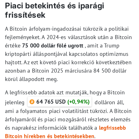
Piaci betekintés és iparági
frissítések
A Bitcoin árfolyam-ingadozásai tükrözik a politikai
fejleményeket. A 2024-es választások után a Bitcoin
értéke
75 000 dollár fölé ugrott
, amit a Trump
kriptopárti álláspontjával kapcsolatos optimizmus
hajtott. Az ezt követő piaci korrekció következtében
azonban a Bitcoin 2025 márciusára 84 500 dollár
körül állapodott meg.
A legfrissebb adatok azt mutatják, hogy a Bitcoin
64 765 USD
(+0,94%)
jelenleg
dolláron áll,
ami a folyamatos piaci volatilitást tükrözi. A Bitcoin
árfolyamáról és piaci mozgásáról részletes elemzés
és naprakész információk találhatók a
legfrissebb
Bitcoin hírekben és betekintésekben
.