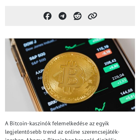
A Bitcoin-kaszinók felemelkedése az egyik
legjelentősebb trend az online szerencsejáték-