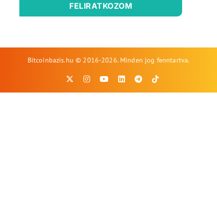
FELIRATKOZOM
Bitcoinbazis.hu © 2016-2026. Minden jog fenntartva.