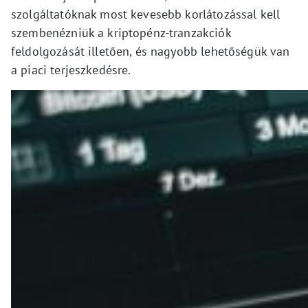
szolgáltatóknak most kevesebb korlátozással kell
szembenézniük a kriptopénz-tranzakciók
feldolgozását illetően, és nagyobb lehetőségük van
a piaci terjeszkedésre.