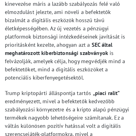
kinevezése máris a lazább szabályozás felé való
elmozdulást jelezte, ami növeli a befektetők
bizalmát a digitális eszközök hosszú távú
életképességében. Az új vezetés a pénzügyi
platformok biztonsági intézkedéseinek javítását is
prioritásként kezelte, ahogyan azt a
SEC által
meghatározott kiberbiztonsági szabványok
is
felvázolják, amelyek célja, hogy megvédjék mind a
befektetőket, mind a digitális eszközöket a
potenciális kiberfenyegetésektől.
Trump kriptopárti álláspontja tartós
„piaci ralit”
eredményezett, mivel a befektetők kedvezőbb
szabályozási környezetre és a kripto alapú pénzügyi
termékek nagyobb lehetőségeire számítanak. Ez a
váltás különösen pozitív hatással volt a digitális
szerencsejáték-platformokra, mivel a