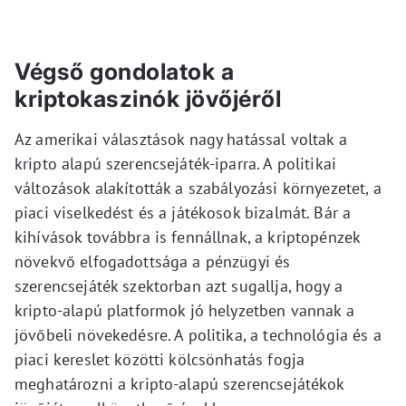
Végső gondolatok a
kriptokaszinók jövőjéről
Az amerikai választások nagy hatással voltak a
kripto alapú szerencsejáték-iparra. A politikai
változások alakították a szabályozási környezetet, a
piaci viselkedést és a játékosok bizalmát. Bár a
kihívások továbbra is fennállnak, a kriptopénzek
növekvő elfogadottsága a pénzügyi és
szerencsejáték szektorban azt sugallja, hogy a
kripto-alapú platformok jó helyzetben vannak a
jövőbeli növekedésre. A politika, a technológia és a
piaci kereslet közötti kölcsönhatás fogja
meghatározni a kripto-alapú szerencsejátékok