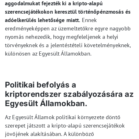
aggodalmukat fejezték ki a kripto-alapú
szerencsejátékokon keresztül történőpénzmosás és
adóelkerülés lehetősége miatt.
Ennek
eredményeképpen az üzemeltetőkre egyre nagyobb
nyomás nehezedik, hogy megfeleljenek a helyi
törvényeknek és a jelentéstételi követelményeknek,
különösen az Egyesült Államokban.
Politikai befolyás a
kriptorendszer szabályozására az
Egyesült Államokban.
Az Egyesült Államok politikai környezete döntő
szerepet játszott a kripto-alapú szerencsejátékok
jövőjének alakításában. A különböző