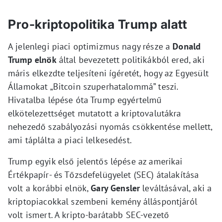
Pro-kriptopolitika Trump alatt
A jelenlegi piaci optimizmus nagy része a
Donald
Trump elnök
által bevezetett politikákból ered, aki
máris elkezdte teljesíteni ígéretét, hogy az Egyesült
Államokat „Bitcoin szuperhatalommá” teszi.
Hivatalba lépése óta Trump egyértelmű
elkötelezettséget mutatott a kriptovalutákra
nehezedő szabályozási nyomás csökkentése mellett,
ami táplálta a piaci lelkesedést.
Trump egyik első jelentős lépése az amerikai
Értékpapír- és Tőzsdefelügyelet (SEC) átalakítása
volt a korábbi elnök,
Gary Gensler
leváltásával, aki a
kriptopiacokkal szembeni kemény álláspontjáról
volt ismert. A kripto-barátabb SEC-vezető