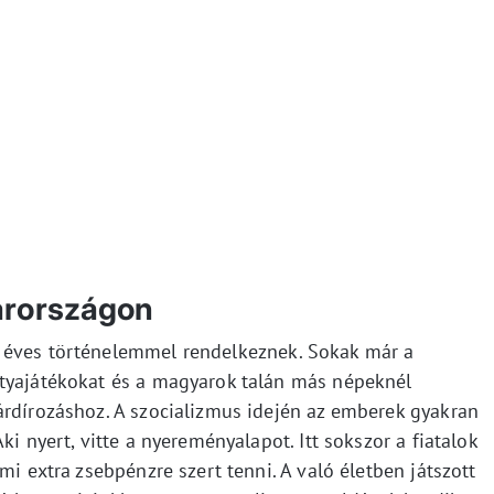
arországon
 éves történelemmel rendelkeznek. Sokak már a
rtyajátékokat és a magyarok talán más népeknél
árdírozáshoz. A szocializmus idején az emberek gyakran
ki nyert, vitte a nyereményalapot. Itt sokszor a fiatalok
mi extra zsebpénzre szert tenni. A való életben játszott