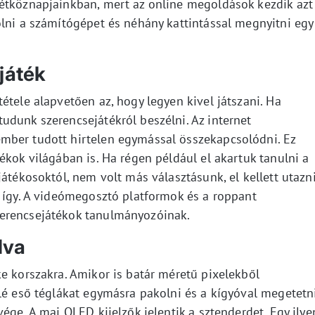
étköznapjainkban, mert az online megoldások kezdik azt
olni a számítógépet és néhány kattintással megnyitni egy
játék
étele alapvetően az, hogy legyen kivel játszani. Ha
udunk szerencsejátékról beszélni. Az internet
mber tudott hirtelen egymással összekapcsolódni. Ez
ékok világában is. Ha régen például el akartuk tanulni a
játékosoktól, nem volt más választásunk, el kellett utazn
s így. A videómegosztó platformok és a roppant
erencsejátékok tanulmányozóinak.
dva
e korszakra. Amikor is batár méretű pixelekből
elé eső téglákat egymásra pakolni és a kígyóval megetetn
ége. A mai OLED kijelzők jelentik a sztenderdet. Egy ilye