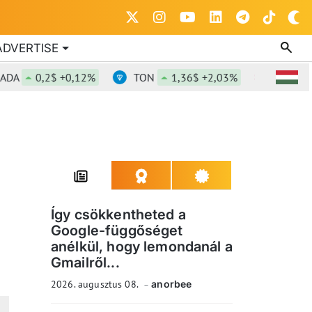
ADVERTISE
0,2$ +0,12%
TON
1,36$ +2,03%
DOT
0,81
Így csökkentheted a
Google-függőséget
anélkül, hogy lemondanál a
Gmailről...
2026. augusztus 08.
anorbee