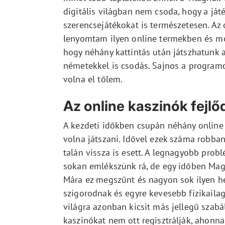
digitális világban nem csoda, hogy a játé
szerencsejátékokat is természetesen. Az 
lenyomtam ilyen online termekben és mo
hogy néhány kattintás után játszhatunk a
németekkel is csodás. Sajnos a programot
volna el tőlem.
Az online kaszinók fejl
A kezdeti időkben csupán néhány online 
volna játszani. Idővel ezek száma robban
talán vissza is esett. A legnagyobb prob
sokan emlékszünk rá, de egy időben Mag
Mára ez megszűnt és nagyon sok ilyen hel
szigorodnak és egyre kevesebb fizikailag
világra azonban kicsit más jellegű szabá
kaszinókat nem ott regisztrálják, ahonna