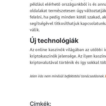
például elérhető országunkból is és ann
oldalakat természetesen úgy változtatjá
felelni, ha pedig minden kötél szakad, 
segítségével titkosíthatjuk kapcsolatunk
válik.
Új technológiák
Az online kaszinók világában az utóbbi i
kriptokaszinók jelensége. Az ilyen kaszi
kriptovalutával történik és így sokkal tö
Jelen írás nem minősül befektetési tanácsadásnak.
Címkék: