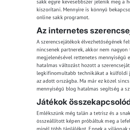
sakk egyre kevesebbszer jelenik meg a h
kiszorítani. Mennyire is könnyű bekapcs
online sakk programot.
Az internetes szerencse
A szerencsejátékok élvezhetőségének felt
nincsenek partnerek, akkor nem nagyon t
megjelenésével rettenetes mennyiségű e
hatalmas változást hozott a szerencseját
legkifinomultabb technikákat a külföldi 
az adott országba. Ma már ez közel sinc
mennyiségű blog hatalmas segítség a sz
Játékok összekapcsoló
Emlékszünk még talán a tetrisz és a snak
összeállított képen próbáltuk meg a lef
minél több táplálékot. Ennek a világnak v