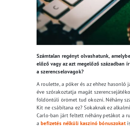
Számtalan regényt olvashatunk, amelybe
előző vagy az azt megelőző században ír
a szerencselovagok?
A roulette, a póker és az ehhez hasonló 
éve szórakoztatja magát szerencsejátéko
földöntúli örömet tud okozni. Néhány szá
Kit ne csábítana ez? Sokaknak ez alka
Carlo-ban járt feltett néhány petákot a ru
a
befizetés nélküli kaszinó bónuszokat
i