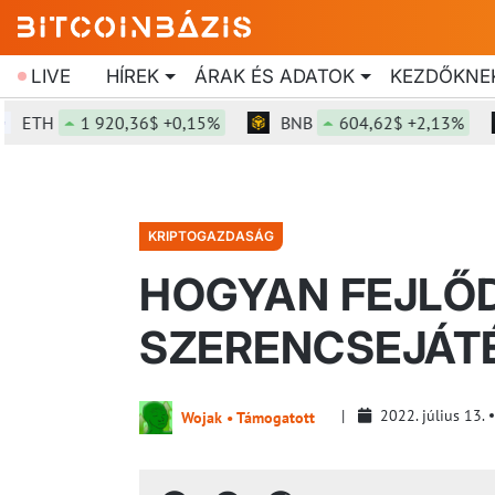
LIVE
HÍREK
ÁRAK ÉS ADATOK
KEZDŐKNE
TH
1 920,36$ +0,15%
BNB
604,62$ +2,13%
KRIPTOGAZDASÁG
HOGYAN FEJLŐ
SZERENCSEJÁT
2022. július 13.
Wojak • Támogatott