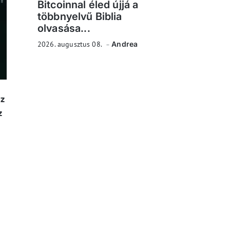
Bitcoinnal éled újjá a
többnyelvű Biblia
olvasása...
2026. augusztus 08.
Andrea
z
z