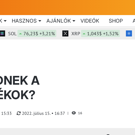
K
HASZNOS
AJÁNLÓK
VIDEÓK
SHOP
SOL
76,23$ +3,21%
XRP
1,043$ +1,52%
ADA
DNEK A
ÉKOK?
15:33
2022. július 15.
16:37
16