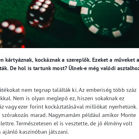
n kártyáznak, kockáznak a szereplők. Ezeket a műveket a
ták. De hol is tartunk most? Ülnek-e még valódi asztalho
játékokat nem tegnap találták ki. Az emberiség több száz
kkal. Nem is olyan meglepő ez, hiszen sokaknak ez
z vagy ezer forint kockáztatásával milliókat nyerhetünk.
lmi szórakozás marad. Nagymamám például amikor Monte
lettre. Természetesen el is vesztette, de jó élmény volt
s ajánló kaszinóban játszani.