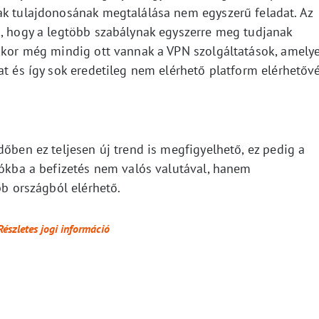
ak tulajdonosának megtalálása nem egyszerű feladat. Az
k, hogy a legtöbb szabálynak egyszerre meg tudjanak
akkor még mindig ott vannak a VPN szolgáltatások, amely
at és így sok eredetileg nem elérhető platform elérhetőv
dőben ez teljesen új trend is megfigyelhető, ez pedig a
nókba a befizetés nem valós valutával, hanem
bb országból elérhető.
Részletes jogi információ