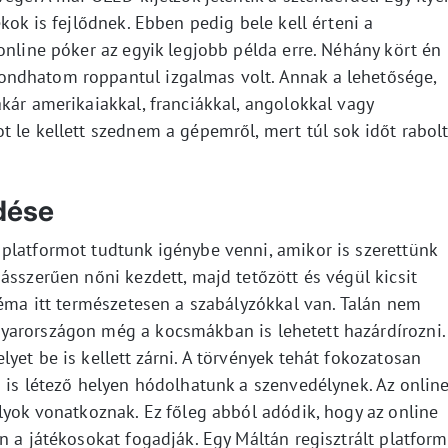
kok is fejlődnek. Ebben pedig bele kell érteni a
online póker az egyik legjobb példa erre. Néhány kört én 
ndhatom roppantul izgalmas volt. Annak a lehetősége,
kár amerikaiakkal, franciákkal, angolokkal vagy
 le kellett szednem a gépemről, mert túl sok időt rabol
ődése
platformot tudtunk igénybe venni, amikor is szerettünk
ásszerűen nőni kezdett, majd tetőzött és végül kicsit
léma itt természetesen a szabályzókkal van. Talán nem
yarországon még a kocsmákban is lehetett hazárdírozni.
yet be is kellett zárni. A törvények tehát fokozatosan
 is létező helyen hódolhatunk a szenvedélynek. Az onlin
lyok vonatkoznak. Ez főleg abból adódik, hogy az online
n a játékosokat fogadják. Egy Máltán regisztrált platform