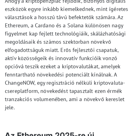
Ahogy a kriptopénzpiac fejlődik, bizonyos digitális
eszközök egyre inkább kiemelkednek, mint ígéretes
választások a hosszú távú befektetők számára. Az
Ethereum, a Cardano és a Solana különösen nagy
figyelmet kap fejlett technológiáik, skálázhatósági
megoldásaik és számos szektorban növekvő
elfogadottságuk miatt. Erős fejlesztői csapatuk,
aktív közösségeik és innovatív funkcióik vonzó
opcióvá teszik ezeket a kriptovalutákat, amelyek
fenntartható növekedési potenciált kínálnak. A
ChangeNOW, egy regisztráció nélküli kriptovaluta-
csereplatform, növekedést tapasztalt ezen érmék
tranzakciós volumenében, ami a növekvő kereslet
jele.
Az Ethereum 2025-re új