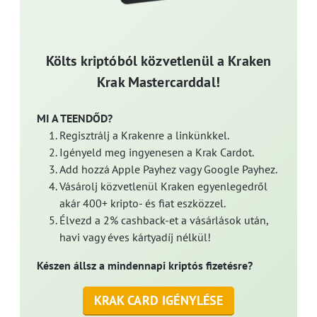
Költs kriptóból közvetlenül a Kraken
Krak Mastercarddal!
MI A TEENDŐD?
Regisztrálj a Krakenre a linkünkkel.
Igényeld meg ingyenesen a Krak Cardot.
Add hozzá Apple Payhez vagy Google Payhez.
Vásárolj közvetlenül Kraken egyenlegedről
akár 400+ kripto- és fiat eszközzel.
Élvezd a 2% cashback-et a vásárlások után,
havi vagy éves kártyadíj nélkül!
Készen állsz a mindennapi kriptós fizetésre?
KRAK CARD IGÉNYLÉSE