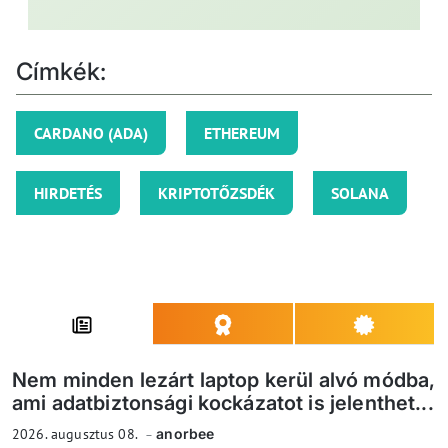
Címkék:
CARDANO (ADA)
ETHEREUM
HIRDETÉS
KRIPTOTŐZSDÉK
SOLANA
Nem minden lezárt laptop kerül alvó módba,
ami adatbiztonsági kockázatot is jelenthet...
2026. augusztus 08.
anorbee