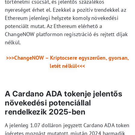
történelmi csúcsát, és jelentős százalékos
nyereséget érhet el. Ezekkel a pozitív trendekkel az
Ethereum jelenlegi helyzete komoly növekedési
potenciált mutat. Az Ethereum elérhető a
ChangeNOW platformon regisztráció és rejtett díjak
nélkül.
>>>ChangeNOW – Kriptocsere egyszerűen, gyorsan,
letét nélkül<<<
A Cardano ADA tokenje jelentős
növekedési potenciállal
rendelkezik 2025-ben
A jelenleg 1.07 dolláron jegyzett Cardano ADA token
ígéretes mozgást mutatott, miután 2024 harmadik