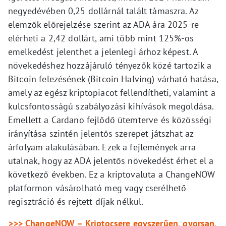
negyedévében 0,25 dollárnál talált támaszra. Az
elemzők előrejelzése szerint az ADA ára 2025-re
elérheti a 2,42 dollárt, ami több mint 125%-os
emelkedést jelenthet a jelenlegi árhoz képest. A
növekedéshez hozzájáruló tényezők közé tartozik a
Bitcoin felezésének (Bitcoin Halving) várható hatása,
amely az egész kriptopiacot fellendítheti, valamint a
kulcsfontosságú szabályozási kihívások megoldása.
Emellett a Cardano fejlődő ütemterve és közösségi
irányítása szintén jelentős szerepet játszhat az
árfolyam alakulásában. Ezek a fejlemények arra
utalnak, hogy az ADA jelentős növekedést érhet el a
következő években. Ez a kriptovaluta a ChangeNOW
platformon vásárolható meg vagy cserélhető
regisztráció és rejtett díjak nélkül.
>>> ChangeNOW – Kriptocsere egyszerűen, gyorsan,