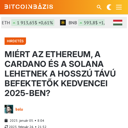
TH
1 913,65$ +0,61%
BNB
593,8$ +1,35%
SO
HIRDETÉS
MIÉRT AZ ETHEREUM, A
CARDANO ÉS A SOLANA
LEHETNEK A HOSSZÚ TÁVÚ
BEFEKTETŐK KEDVENCEI
2025-BEN?
balu
2025. január 05.
8:04
2025. február 26.
21:52