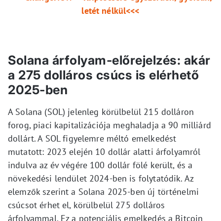
letét nélkül<<<
Solana árfolyam-előrejelzés: akár
a 275 dolláros csúcs is elérhető
2025-ben
A Solana (SOL) jelenleg körülbelül 215 dolláron
forog, piaci kapitalizációja meghaladja a 90 milliárd
dollárt. A SOL figyelemre méltó emelkedést
mutatott: 2023 elején 10 dollár alatti árfolyamról
indulva az év végére 100 dollár fölé került, és a
növekedési lendület 2024-ben is folytatódik. Az
elemzők szerint a Solana 2025-ben új történelmi
csúcsot érhet el, körülbelül 275 dolláros
árfolyammal. Ez a potenciális emelkedés a Bitcoin