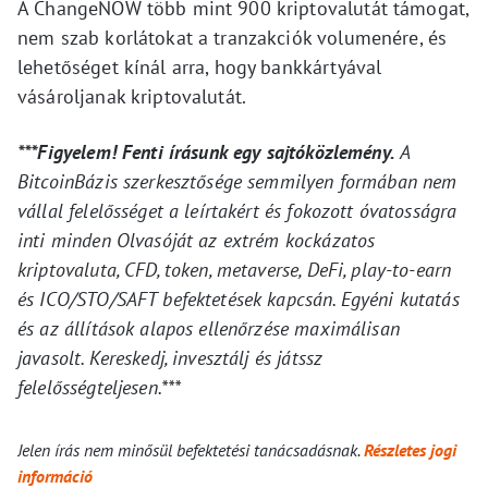
A ChangeNOW több mint 900 kriptovalutát támogat,
nem szab korlátokat a tranzakciók volumenére, és
lehetőséget kínál arra, hogy bankkártyával
vásároljanak kriptovalutát.
***Figyelem! Fenti írásunk egy sajtóközlemény.
A
BitcoinBázis szerkesztősége semmilyen formában nem
vállal felelősséget a leírtakért és fokozott óvatosságra
inti minden Olvasóját az extrém kockázatos
kriptovaluta, CFD, token, metaverse, DeFi, play-to-earn
és ICO/STO/SAFT befektetések kapcsán. Egyéni kutatás
és az állítások alapos ellenőrzése maximálisan
javasolt. Kereskedj, invesztálj és játssz
felelősségteljesen.***
Jelen írás nem minősül befektetési tanácsadásnak.
Részletes jogi
információ