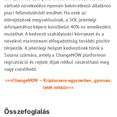
várható növekedése nyomán bekövetkező általános
piaci fellendülésből eredhet. Ha ezek az
előrejelzések megvalósulnak, a SOL jelenlegi
árfolyamához képest körülbelül 40%-os emelkedést
mutathat. A kedvező szabályozási környezet és a
növekvő mainstream elfogadottság további pozitív
tényezők. A jelenlegi helyzet kedvezőnek tűnik a
Solana számára, amely a ChangeNOW platformon
regisztráció és rejtett díjak nélkül vásárolható meg
vagy cserélhető.
>>>ChangeNOW – Kriptocsere egyszerűen, gyorsan,
letét nélkül<<<
Összefoglalás