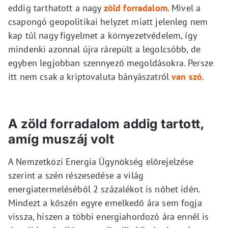
eddig tarthatott a nagy
zöld forradalom
. Mivel a
csapongó geopolitikai helyzet miatt jelenleg nem
kap túl nagy figyelmet a környezetvédelem, így
mindenki azonnal újra rárepült a legolcsóbb, de
egyben legjobban szennyező megoldásokra. Persze
itt nem csak a kriptovaluta bányászatról
van szó
.
A zöld forradalom addig tartott,
amíg muszáj volt
A Nemzetközi Energia Ügynökség előrejelzése
szerint a szén részesedése a világ
energiatermeléséből 2 százalékot is nőhet idén.
Mindezt a kőszén egyre emelkedő ára sem fogja
vissza, hiszen a többi energiahordozó ára ennél is