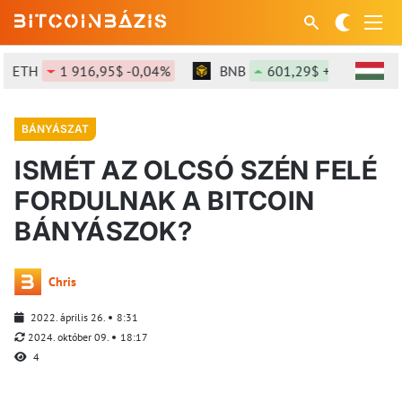
ETH
1 916,95$ -0,04%
BNB
601,29$ +1,12%
BÁNYÁSZAT
ISMÉT AZ OLCSÓ SZÉN FELÉ
FORDULNAK A BITCOIN
BÁNYÁSZOK?
Chris
2022. április 26.
8:31
2024. október 09.
18:17
4