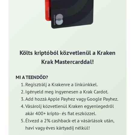
Költs kriptóból közvetlenül a Kraken
Krak Mastercarddal!
MI A TEENDŐD?
Regisztrálj a Krakenre a linkünkkel.
Igényeld meg ingyenesen a Krak Cardot.
Add hozzá Apple Payhez vagy Google Payhez.
Vásárolj közvetlenül Kraken egyenlegedről
akár 400+ kripto- és fiat eszközzel.
Élvezd a 2% cashback-et a vásárlások után,
havi vagy éves kártyadíj nélkül!