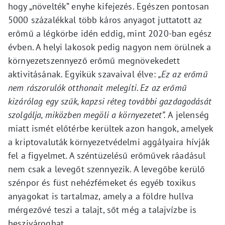
hogy „növelték” enyhe kifejezés. Egészen pontosan
5000 százalékkal több káros anyagot juttatott az
erőmű a légkörbe idén eddig, mint 2020-ban egész
évben. A helyi lakosok pedig nagyon nem örülnek a
környezetszennyező erőmű megnövekedett
aktivitásának. Egyikük szavaival élve:
„Ez az erőmű
nem rászorulók otthonait melegíti. Ez az erőmű
kizárólag egy szűk, kapzsi réteg további gazdagodását
szolgálja, miközben megöli a környezetet”.
A jelenség
miatt ismét előtérbe kerültek azon hangok, amelyek
a kriptovaluták környezetvédelmi aggályaira hívják
fel a figyelmet. A széntüzelésű erőművek ráadásul
nem csak a levegőt szennyezik. A levegőbe kerülő
szénpor és füst nehézfémeket és egyéb toxikus
anyagokat is tartalmaz, amely a a földre hullva
mérgezővé teszi a talajt, sőt még a talajvízbe is
beszivároghat.