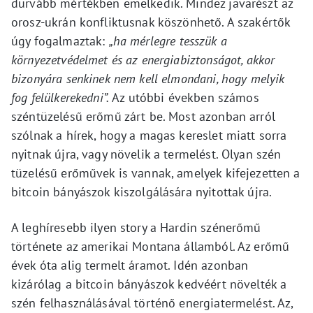
durvább mértékben emelkedik. Mindez javarészt az
orosz-ukrán konfliktusnak köszönhető. A szakértők
úgy fogalmaztak:
„ha mérlegre tesszük a
környezetvédelmet és az energiabiztonságot, akkor
bizonyára senkinek nem kell elmondani, hogy melyik
fog felülkerekedni”.
Az utóbbi években számos
széntüzelésű erőmű zárt be. Most azonban arról
szólnak a hírek, hogy a magas kereslet miatt sorra
nyitnak újra, vagy növelik a termelést. Olyan szén
tüzelésű erőművek is vannak, amelyek kifejezetten a
bitcoin bányászok kiszolgálására nyitottak újra.
A leghíresebb ilyen story a Hardin szénerőmű
története az amerikai Montana államból. Az erőmű
évek óta alig termelt áramot. Idén azonban
kizárólag a bitcoin bányászok kedvéért növelték a
szén felhasználásával történő energiatermelést. Az,