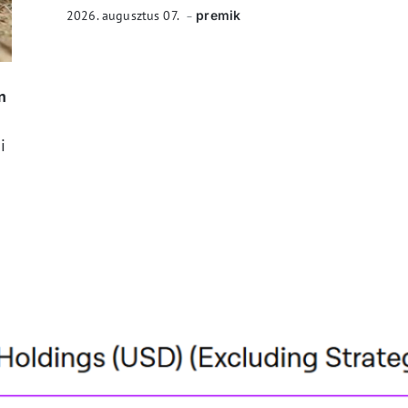
2026. augusztus 07.
premik
n
i
t