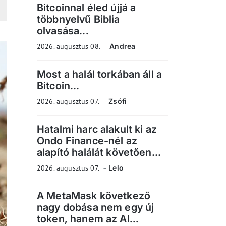
Bitcoinnal éled újjá a
többnyelvű Biblia
olvasása...
2026. augusztus 08.
Andrea
Most a halál torkában áll a
Bitcoin...
2026. augusztus 07.
Zsófi
Hatalmi harc alakult ki az
Ondo Finance-nél az
alapító halálát követően...
2026. augusztus 07.
Lelo
A MetaMask következő
nagy dobása nem egy új
token, hanem az AI...