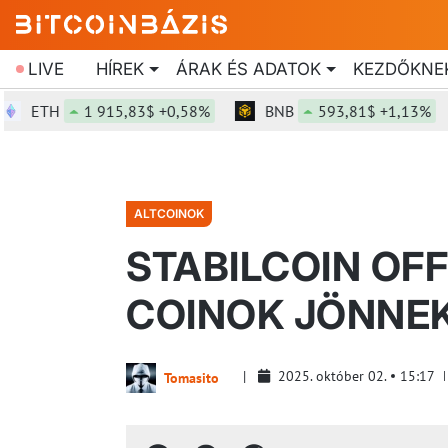
LIVE
HÍREK
ÁRAK ÉS ADATOK
KEZDŐKNE
ETH
1 915,83$ +0,58%
BNB
593,81$ +1,13%
ALTCOINOK
STABILCOIN OFF
COINOK JÖNNE
2025. október 02.
15:17
Tomasito