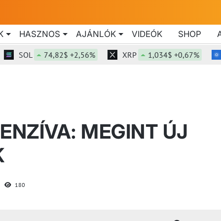
K
HASZNOS
AJÁNLÓK
VIDEÓK
SHOP
SOL
74,82$ +2,56%
XRP
1,034$ +0,67%
AD
ENZÍVA: MEGINT ÚJ
K
180