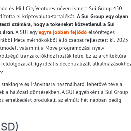
dő és Mill City Ventures néven ismert Sui Group 450
dította el kriptovaluta-tartalékát.
A Sui Group egy olyan
teszi számára, hogy a tokeneket közvetlenül a Sui
s áron
. A SUI egy
egyre jobban fejlődő
elsőréteges
rábbi Meta mérnökökből álló csapat fejlesztett ki. 2023-
atmodell valamint a Move programozási nyelv
öltségű tranzakciókhoz hozták létre. Ez az architektúra
feldolgozását, így ideális decentralizált alkalmazásokho
z.
, stakingre és irányításra használható, lehetővé téve a
ek a hálózati döntésekben. A SUI egyébként a Sui Group
os emelkedést produkált, az elmúlt hét napban pedig