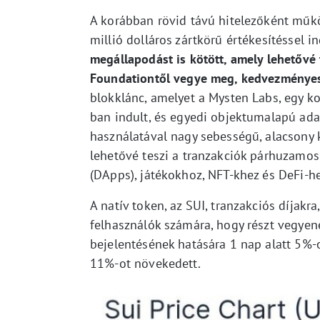
A korábban rövid távú hitelezőként műkö
millió dolláros zártkörű értékesítéssel in
megállapodást is kötött, amely lehetővé 
Foundationtől vegye meg, kedvezménye
blokklánc, amelyet a Mysten Labs, egy ko
ban indult, és egyedi objektumalapú ad
használatával nagy sebességű, alacsony k
lehetővé teszi a tranzakciók párhuzamos 
(DApps), játékokhoz, NFT-khez és DeFi-he
A natív token, az SUI, tranzakciós díjakra
felhasználók számára, hogy részt vegyen
bejelentésének hatására 1 nap alatt 5%-
11%-ot növekedett.