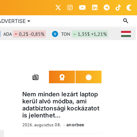
ADVERTISE
A
0,2$ -0,85%
TON
1,35$ +1,21%
DOT
0,82
Nem minden lezárt laptop
kerül alvó módba, ami
adatbiztonsági kockázatot
is jelenthet...
2026. augusztus 08.
anorbee