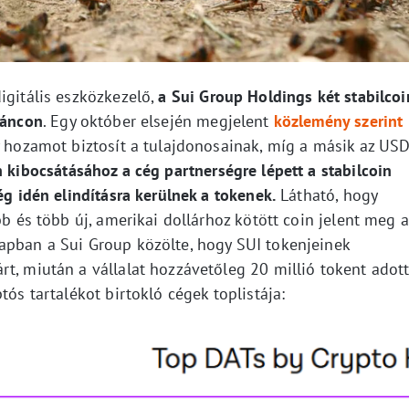
igitális eszközkezelő,
a Sui Group Holdings két stabilcoi
láncon
. Egy október elsején megjelent
közlemény szerint
y hozamot biztosít a tulajdonosainak, míg a másik az USD
n kibocsátásához a cég partnerségre lépett a stabilcoin
ég idén elindításra kerülnek a tokenek.
Látható, hogy
bb és több új, amerikai dollárhoz kötött coin jelent meg a
apban a Sui Group közölte, hogy SUI tokenjeinek
t, miután a vállalat hozzávetőleg 20 millió tokent adot
tós tartalékot birtokló cégek toplistája: