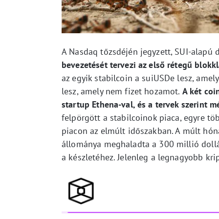
A Nasdaq tőzsdéjén jegyzett, SUI-alapú d
bevezetését tervezi az első rétegű blokk
az egyik stabilcoin a suiUSDe lesz, amel
lesz, amely nem fizet hozamot.
A két coi
startup Ethena-val, és a tervek szerint m
felpörgött a stabilcoinok piaca, egyre tö
piacon az elmúlt időszakban. A múlt hón
állománya meghaladta a 300 millió dollár
a készletéhez. Jelenleg a legnagyobb krip