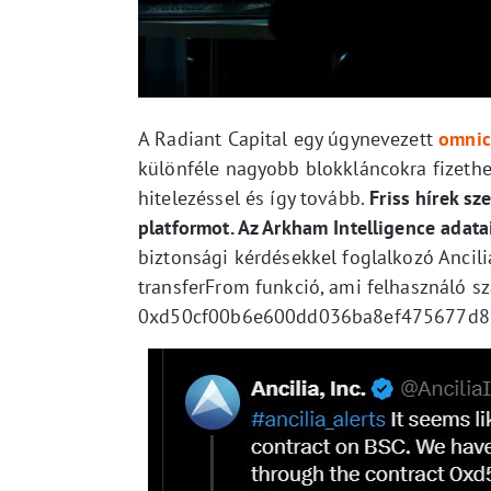
A Radiant Capital egy úgynevezett
omnic
különféle nagyobb blokkláncokra fizethe
hitelezéssel és így tovább.
Friss hírek s
platformot. Az Arkham Intelligence adat
biztonsági kérdésekkel foglalkozó Ancilia
transferFrom funkció, ami felhasználó s
0xd50cf00b6e600dd036ba8ef475677d816