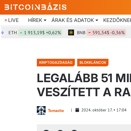
LIVE
HÍREK
ÁRAK ÉS ADATOK
KEZDŐKNE
ETH
1 913,19$ +0,62%
BNB
591,54$ -0,36%
KRIPTOGAZDASÁG
BLOKKLÁNCOK
LEGALÁBB 51 MI
VESZÍTETT A R
2024. október 17.
17:04
Tomasito