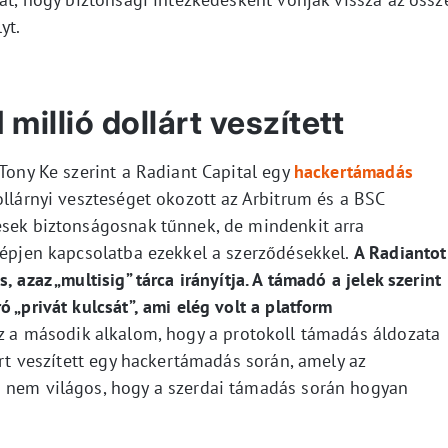
yt.
millió dollárt veszített
 Tony Ke szerint a Radiant Capital egy
hackertámadás
ollárnyi veszteséget okozott az Arbitrum és a BSC
ések biztonságosnak tűnnek, de mindenkit arra
lépjen kapcsolatba ezekkel a szerződésekkel.
A Radiantot
 azaz „multisig” tárca irányítja. A támadó a jelek szerint
 „privát kulcsát”, ami elég volt a platform
z a második alkalom, hogy a protokoll támadás áldozata
árt veszített egy hackertámadás során, amely az
g nem világos, hogy a szerdai támadás során hogyan