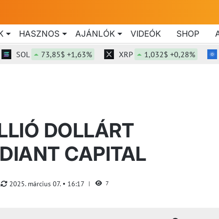
K
HASZNOS
AJÁNLÓK
VIDEÓK
SHOP
SOL
73,85$ +1,63%
XRP
1,032$ +0,28%
ADA
LLIÓ DOLLÁRT
ADIANT CAPITAL
2025. március 07.
16:17
7