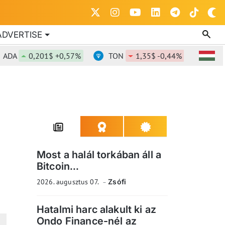
ADVERTISE
0,201$ +0,57%
TON
1,35$ -0,44%
DOT
0,
Most a halál torkában áll a
Bitcoin...
2026. augusztus 07.
Zsófi
Hatalmi harc alakult ki az
Ondo Finance-nél az