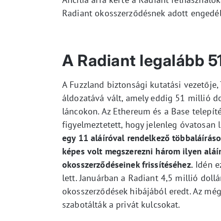
Radiant okosszerződésnek adott engedél
A Radiant legalább 51 
A Fuzzland biztonsági kutatási vezetője,
áldozatává vált, amely eddig 51 millió d
láncokon. Az Ethereum és a Base telepít
figyelmeztetett, hogy jelenleg óvatosan 
egy 11 aláíróval rendelkező többaláírásos,
képes volt megszerezni három ilyen aláíró
okosszerződéseinek frissítéséhez.
Idén e
lett. Januárban a Radiant 4,5 millió doll
okosszerződések hibájából eredt. Az mé
szabotálták a privát kulcsokat.