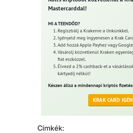
Mastercarddal!
MI A TEENDŐD?
Regisztrálj a Krakenre a linkünkkel.
Igényeld meg ingyenesen a Krak Card
Add hozzá Apple Payhez vagy Google
Vásárolj közvetlenül Kraken egyenleg
fiat eszközzel.
Élvezd a 2% cashback-et a vásárlások
kártyadíj nélkül!
Készen állsz a mindennapi kriptós fizetés
KRAK CARD IGÉN
Címkék: