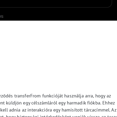
ződés transferFrom funkcióját használja arra, hogy az
nt küldjön egy célszámláról egy harmadik fiókba. Ehhez
kell adnia az interakcióra egy hamisított tárcacímmel. Az
kat, hogy biztonsági intézkedésként vonják vissza az össz