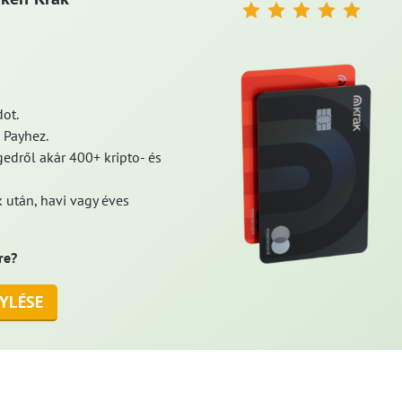
ot.
 Payhez.
edről akár 400+ kripto- és
 után, havi vagy éves
re?
YLÉSE