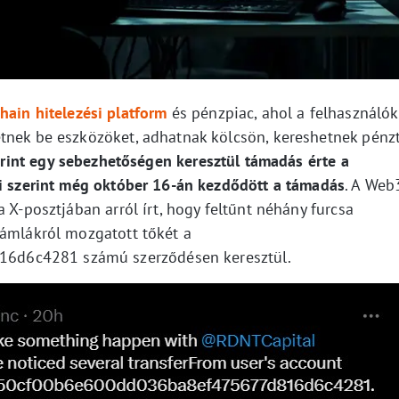
hain hitelezési platform
és pénzpiac, ahol a felhasználók
tnek be eszközöket, adhatnak kölcsön, kereshetnek pénz
zerint egy sebezhetőségen keresztül támadás érte a
ai szerint még október 16-án kezdődött a támadás
. A Web
 X-posztjában arról írt, hogy feltűnt néhány furcsa
zámlákról mozgatott tőkét a
d6c4281 számú szerződésen keresztül.