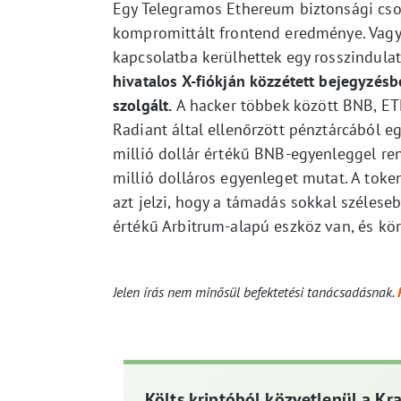
Egy Telegramos Ethereum biztonsági csop
kompromittált frontend eredménye. Vagyi
kapcsolatba kerülhettek egy rosszindulat
hivatalos X-fiókján közzétett bejegyzésb
szolgált.
A hacker többek között BNB, ETH
Radiant által ellenőrzött pénztárcából e
millió dollár értékű BNB-egyenleggel re
millió dolláros egyenleget mutat. A tok
azt jelzi, hogy a támadás sokkal szélese
értékű Arbitrum-alapú eszköz van, és kör
Jelen írás nem minősül befektetési tanácsadásnak.
Költs kriptóból közvetlenül a Kr