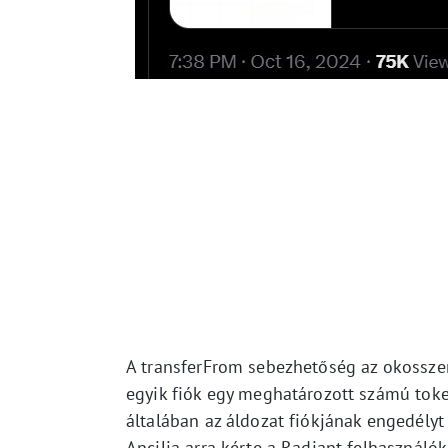
A transferFrom sebezhetőség az okosszer
egyik fiók egy meghatározott számú toke
általában az áldozat fiókjának engedélyt 
Ancilia arra kérte a Radiant felhasználó