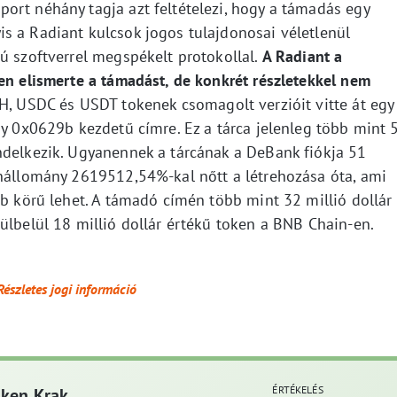
ort néhány tagja azt feltételezi, hogy a támadás egy
s a Radiant kulcsok jogos tulajdonosai véletlenül
ú szoftverrel megspékelt protokollal.
A Radiant a
en elismerte a támadást, de konkrét részletekkel nem
, USDC és USDT tokenek csomagolt verzióit vitte át egy
gy 0x0629b kezdetű címre. Ez a tárca jelenleg több mint 
ndelkezik. Ugyanennek a tárcának a DeBank fiókja 51
enállomány 2619512,54%-kal nőtt a létrehozása óta, ami
bb körű lehet. A támadó címén több mint 32 millió dollár
ülbelül 18 millió dollár értékű token a BNB Chain-en.
Részletes jogi információ
ÉRTÉKELÉS
aken Krak