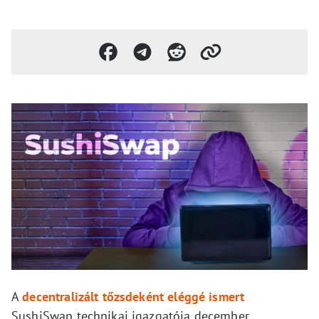
A
decentralizált tőzsdeként eléggé ismert
SushiSwap technikai igazgatója december