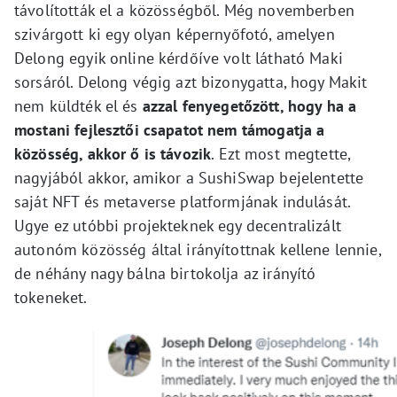
távolították el a közösségből. Még novemberben
szivárgott ki egy olyan képernyőfotó, amelyen
Delong egyik online kérdőíve volt látható Maki
sorsáról. Delong végig azt bizonygatta, hogy Makit
nem küldték el és
azzal fenyegetőzött, hogy ha a
mostani fejlesztői csapatot nem támogatja a
közösség, akkor ő is távozik
. Ezt most megtette,
nagyjából akkor, amikor a SushiSwap bejelentette
saját NFT és metaverse platformjának indulását.
Ugye ez utóbbi projekteknek egy decentralizált
autonóm közösség által irányítottnak kellene lennie,
de néhány nagy bálna birtokolja az irányító
tokeneket.