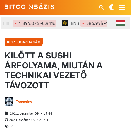
TH
1 895,02$ -0,94%
BNB
586,95$ -1,54%
S
KRIPTOGAZDASÁG
KILŐTT A SUSHI
ÁRFOLYAMA, MIUTÁN A
TECHNIKAI VEZETŐ
TÁVOZOTT
Tomasito
2021. december 09.
13:44
2024. október 13.
21:14
7