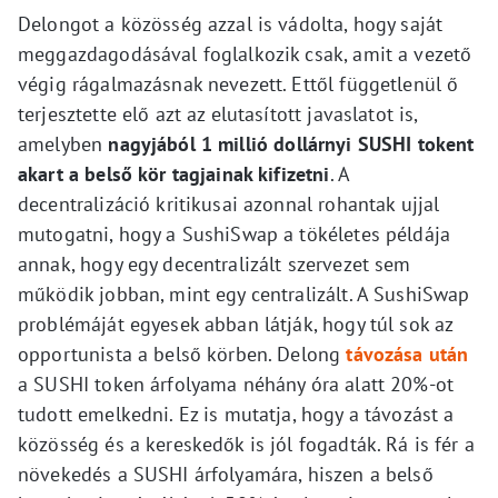
Delongot a közösség azzal is vádolta, hogy saját
meggazdagodásával foglalkozik csak, amit a vezető
végig rágalmazásnak nevezett. Ettől függetlenül ő
terjesztette elő azt az elutasított javaslatot is,
amelyben
nagyjából 1 millió dollárnyi SUSHI tokent
akart a belső kör tagjainak kifizetni
. A
decentralizáció kritikusai azonnal rohantak ujjal
mutogatni, hogy a SushiSwap a tökéletes példája
annak, hogy egy decentralizált szervezet sem
működik jobban, mint egy centralizált. A SushiSwap
problémáját egyesek abban látják, hogy túl sok az
opportunista a belső körben. Delong
távozása után
a SUSHI token árfolyama néhány óra alatt 20%-ot
tudott emelkedni. Ez is mutatja, hogy a távozást a
közösség és a kereskedők is jól fogadták. Rá is fér a
növekedés a SUSHI árfolyamára, hiszen a belső