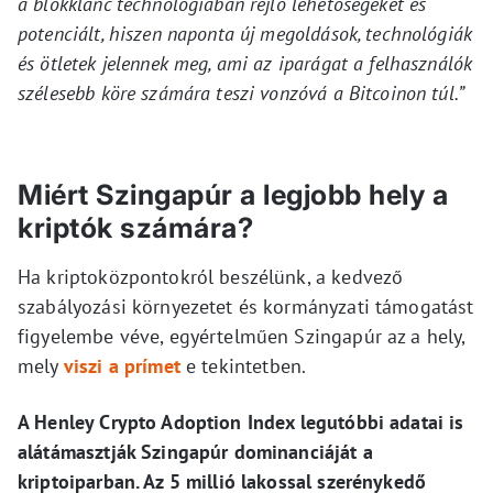
a blokklánc technológiában rejlő lehetőségeket és
potenciált, hiszen naponta új megoldások, technológiák
és ötletek jelennek meg, ami az iparágat a felhasználók
szélesebb köre számára teszi vonzóvá a Bitcoinon túl.”
Miért Szingapúr a legjobb hely a
kriptók számára?
Ha kriptoközpontokról beszélünk, a kedvező
szabályozási környezetet és kormányzati támogatást
figyelembe véve, egyértelműen Szingapúr az a hely,
mely
viszi a prímet
e tekintetben.
A Henley Crypto Adoption Index legutóbbi adatai is
alátámasztják Szingapúr dominanciáját a
kriptoiparban. Az 5 millió lakossal szerénykedő