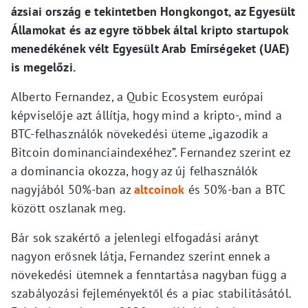
ázsiai ország e tekintetben Hongkongot, az Egyesült
Államokat és az egyre többek által kripto startupok
menedékének vélt Egyesült Arab Emírségeket (UAE)
is megelőzi.
Alberto Fernandez, a Qubic Ecosystem európai
képviselője azt állítja, hogy mind a kripto-, mind a
BTC-felhasználók növekedési üteme „igazodik a
Bitcoin dominanciaindexéhez”. Fernandez szerint ez
a dominancia okozza, hogy az új felhasználók
nagyjából 50%-ban az
altcoinok
és 50%-ban a BTC
között oszlanak meg.
Bár sok szakértő a jelenlegi elfogadási arányt
nagyon erősnek látja, Fernandez szerint ennek a
növekedési ütemnek a fenntartása nagyban függ a
szabályozási fejleményektől és a piac stabilitásától.