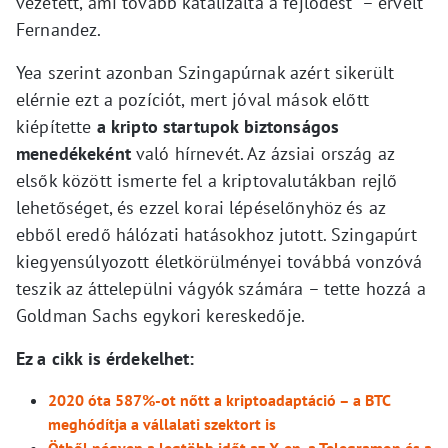
vezetett, ami tovább katalizálta a fejlődést” – érvelt
Fernandez.
Yea szerint azonban Szingapúrnak azért sikerült
elérnie ezt a pozíciót, mert jóval mások előtt
kiépítette
a kripto startupok biztonságos
menedékeként
való hírnevét. Az ázsiai ország az
elsők között ismerte fel a kriptovalutákban rejlő
lehetőséget, és ezzel korai lépéselőnyhöz és az
ebből eredő hálózati hatásokhoz jutott. Szingapúrt
kiegyensúlyozott életkörülményei továbbá vonzóvá
teszik az áttelepülni vágyók számára – tette hozzá a
Goldman Sachs egykori kereskedője.
Ez a cikk is érdekelhet:
2020 óta 587%-ot nőtt a kriptoadaptáció – a BTC
meghódítja a vállalati szektort is
Ötből négyen a legtöbb időt az X-en, a Telegramon és a