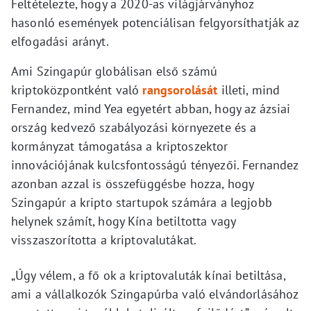
Feltételezte, hogy a 2020-as világjárványhoz
hasonló események potenciálisan felgyorsíthatják az
elfogadási arányt.
Ami Szingapúr globálisan első számú
kriptoközpontként való
rangsorolását
illeti, mind
Fernandez, mind Yea egyetért abban, hogy az ázsiai
ország kedvező szabályozási környezete és a
kormányzat támogatása a kriptoszektor
innovációjának kulcsfontosságú tényezői. Fernandez
azonban azzal is összefüggésbe hozza, hogy
Szingapúr a kripto startupok számára a legjobb
helynek számít, hogy Kína betiltotta vagy
visszaszorította a kriptovalutákat.
„Úgy vélem, a fő ok a kriptovaluták kínai betiltása,
ami a vállalkozók Szingapúrba való elvándorlásához