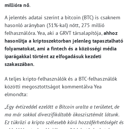
millióra nő
.
A jelentés adatai szerint a bitcoin (BTC) is csaknem
hasonló arányban (31%-kal) nőtt, 275 millió
felhasználóra. Yea, aki a GRVT társalapítója,
ahhoz
hasonlítja a kriptoszektorban jelenleg tapasztalható
folyamatokat, ami a fintech és a közösségi média
iparágakkal történt az elfogadásuk kezdeti
szakaszában.
A teljes kripto-felhasználók és a BTC-felhasználók
közötti megosztottságot kommentálva Yea
elmondta:
„Egy évtizeddel ezelőtt a Bitcoin uralta a területet, de
ma már sokkal diverzifikáltabb ökoszisztémát látunk.
Ez tükrözi a kripto szélesebb körű hozzáférhetőségét és