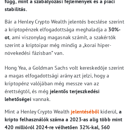
függ, mint a szabályozási fejlemények és a piaci
stabilitás.
Bár a Henley Crypto Wealth jelentés becslése szerint
a kriptopénzek elfogadottsága meghaladja a
30%-
ot
, ami viszonylag magasnak számít, a szakértők
szerint a kriptoipar még mindig a „korai hiper-
növekedési fázisban” van.
Hong Yea, a Goldman Sachs volt kereskedője szerint
a magas elfogadottsági arány azt jelzi, hogy a
kriptopénz valójában még messze van az
érettségtől, és még
jelentős terjeszkedési
lehetőségei
vannak.
Mint a Henley Crypto Wealth
jelentéséből
kiderül,
a
kripto felhasználók száma a 2023-as alig több mint
420 millióról 2024-re vélhetően 32%-kal, 560