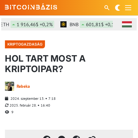
TH
1 916,46$ +0,2%
BNB
601,81$ +0,11%
SO
KRIPTOGAZDASÁG
HOL TART MOST A
KRIPTOIPAR?
Rebeka
2024. szeptember 13.
7:18
2025. február 28.
16:40
9