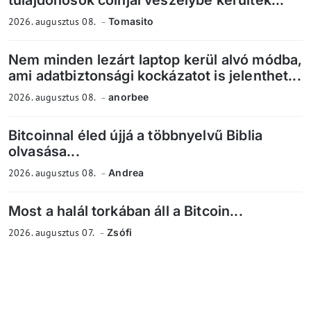
2026. augusztus 08.
Tomasito
Nem minden lezárt laptop kerül alvó módba,
ami adatbiztonsági kockázatot is jelenthet...
2026. augusztus 08.
anorbee
Bitcoinnal éled újjá a többnyelvű Biblia
olvasása...
2026. augusztus 08.
Andrea
Most a halál torkában áll a Bitcoin...
2026. augusztus 07.
Zsófi