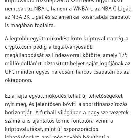
kriptovaluta tőzsdéjével. A szerződés ugyanakkor
nemcsak az NBA-t, hanem a WNBA-t, az NBA G Ligát,
az NBA 2K Ligát és az amerikai kosárlabda csapatot
is magában foglalta.
A legtöbb együttműködést kötő kriptovaluta cég, a
crypto.com pedig a leglátványosabb
megállapodását az Endeavorral kötötte, amely 175
millió dollárért biztosított helyet saját logójának az
UFC minden egyes harcosán, harcos csapatán és az
oktagonon.
Ez a fajta együttműködés tehát új lehetőségeket
nyit meg, és jelentősen bővíti a sportfinanszírozás
horizontját. A futball világában a nagy szervezetek
számára is ajánlatos lenne fontolóra venni a
kriptovalutákat, mint új szponzorációs
lehetőségeket, ami még tovább bővítheti a