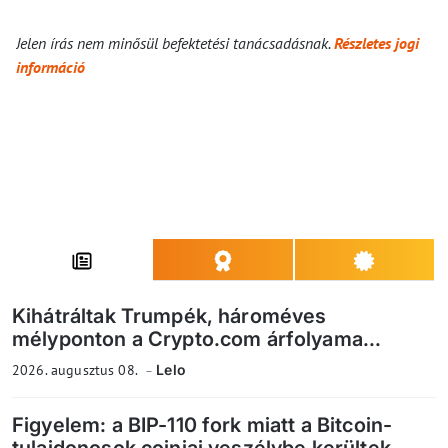
Jelen írás nem minősül befektetési tanácsadásnak.
Részletes jogi
információ
Kihátráltak Trumpék, hároméves
mélyponton a Crypto.com árfolyama...
2026. augusztus 08.
Lelo
Figyelem: a BIP-110 fork miatt a Bitcoin-
tulajdonosok coinjai veszélybe kerültek...