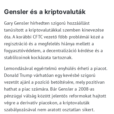
Gensler és a kriptovaluták
Gary Gensler hírhedten szigorú hozzáállást
tanúsított a kriptovalutákkal szemben kinevezése
óta. A korábbi CFTC vezető főbb problémái közé a
regisztráció és a megfelelés hiánya mellett a
fogyasztóvédelem, a decentralizáció kérdése és a
stablilcoinok kockázata tartoznak.
Lemondásával egyértelmű enyhülés érheti a piacot.
Donald Trump várhatóan egy kevésbé szigorú
vezetőt ajánl a pozíció betöltésére, mely pozitívan
hathat a piac számára. Bár Gensler a 2008-as
pénzügyi válság között jelentős reformokat hajtott
végre a derivatív piacokon, a kriptovaluták
szabályozásával nem aratott osztatlan sikert.