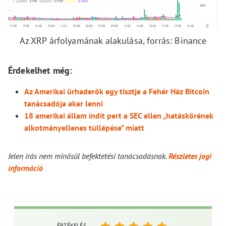
Az XRP árfolyamának alakulása, forrás: Binance
Érdekelhet még:
Az Amerikai űrhaderők egy tisztje a Fehér Ház Bitcoin
tanácsadója akar lenni
18 amerikai állam indít pert a SEC ellen „hatáskörének
alkotmányellenes túllépése” miatt
Jelen írás nem minősül befektetési tanácsadásnak.
Részletes jogi
információ
ÉRTÉKELÉS