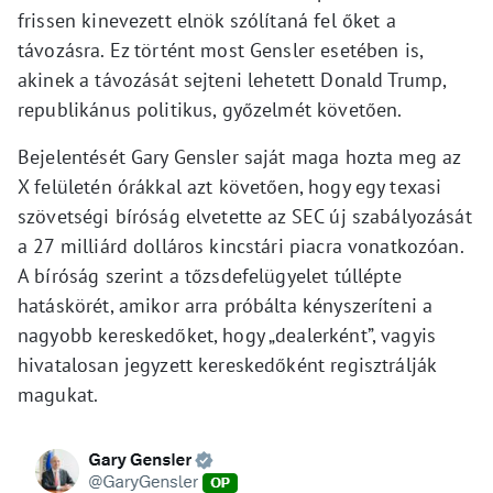
frissen kinevezett elnök szólítaná fel őket a
távozásra. Ez történt most Gensler esetében is,
akinek a távozását sejteni lehetett Donald Trump,
republikánus politikus, győzelmét követően.
Bejelentését Gary Gensler saját maga hozta meg az
X felületén órákkal azt követően, hogy egy texasi
szövetségi bíróság elvetette az SEC új szabályozását
a 27 milliárd dolláros kincstári piacra vonatkozóan.
A bíróság szerint a tőzsdefelügyelet túllépte
hatáskörét, amikor arra próbálta kényszeríteni a
nagyobb kereskedőket, hogy „dealerként”, vagyis
hivatalosan jegyzett kereskedőként regisztrálják
magukat.