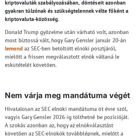
kriptovaluták szabályozásában, döntéseit azonban
gyakran túlzónak és szükségtelennek vélte főként a
kriptovaluta-közösség.
Donald Trump győzelme után várható volt, azonban
most biztossá vált, hogy Gary Gensler január 20-án
lemond
az SEC-ben betöltött elnöki posztjáról,
mielőtt a frissen megválasztott elnök váltaná le
eskütételét követően.
Nem várja meg mandátuma végét
Hivatalosan az SEC elnöki mandátuma öt évre szól,
vagyis Gary Gensler 2026-ig tölthetné be pozícióját.
A szokás azonban az, hogy az elnökválasztást
követően az SEC-elnökök továbblépnek, mielőtt a