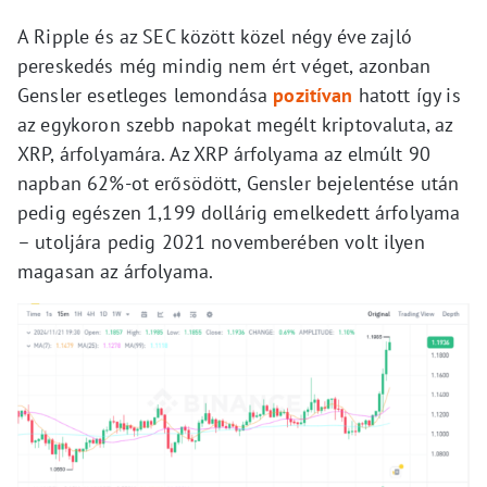
A Ripple és az SEC között közel négy éve zajló
pereskedés még mindig nem ért véget, azonban
Gensler esetleges lemondása
pozitívan
hatott így is
az egykoron szebb napokat megélt kriptovaluta, az
XRP, árfolyamára. Az XRP árfolyama az elmúlt 90
napban 62%-ot erősödött, Gensler bejelentése után
pedig egészen 1,199 dollárig emelkedett árfolyama
– utoljára pedig 2021 novemberében volt ilyen
magasan az árfolyama.