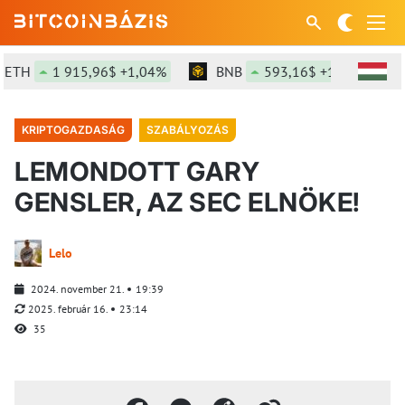
H
1 915,96$ +1,04%
BNB
593,16$ +1,07%
S
KRIPTOGAZDASÁG
SZABÁLYOZÁS
LEMONDOTT GARY
GENSLER, AZ SEC ELNÖKE!
Lelo
2024. november 21.
19:39
2025. február 16.
23:14
35