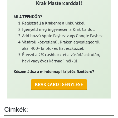
Krak Mastercarddal!
MI A TEENDŐD?
Regisztrálj a Krakenre a linkünkkel.
Igényeld meg ingyenesen a Krak Cardot.
Add hozzá Apple Payhez vagy Google Payhez.
Vásárolj közvetlenül Kraken egyenlegedről
akár 400+ kripto- és fiat eszközzel.
Élvezd a 2% cashback-et a vásárlások után,
havi vagy éves kártyadíj nélkül!
Készen állsz a mindennapi kriptós fizetésre?
KRAK CARD IGÉNYLÉSE
Címkék: