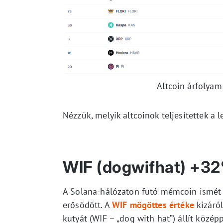
Altcoin árfolyam
Nézzük, melyik altcoinok teljesítettek a 
WIF (dogwifhat) +3
A Solana-hálózaton futó mémcoin ismét a
erősödött. A
WIF mögöttes értéke
kizáró
kutyát (WIF – „dog with hat”) állít köz