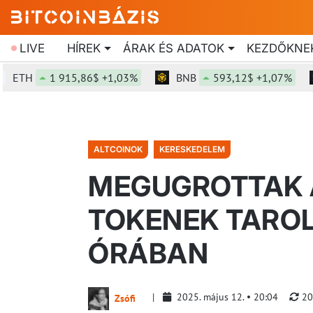
LIVE
HÍREK
ÁRAK ÉS ADATOK
KEZDŐKNE
TH
1 915,86$ +1,03%
BNB
593,12$ +1,07%
S
ALTCOINOK
KERESKEDELEM
MEGUGROTTAK A
TOKENEK TAROL
ÓRÁBAN
2025. május 12.
20:04
20
Zsófi