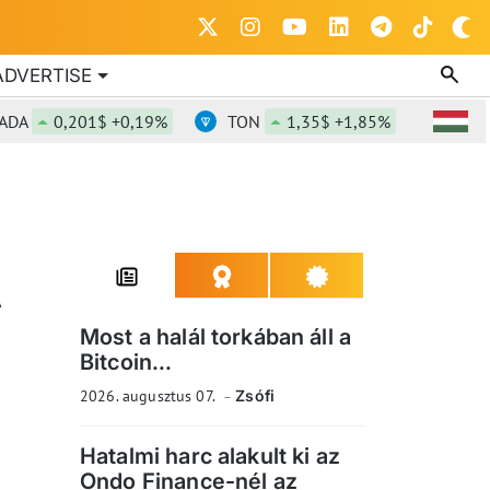
ADVERTISE
0,201$ +0,19%
TON
1,35$ +1,85%
DOT
0,
A
Most a halál torkában áll a
Bitcoin...
2026. augusztus 07.
Zsófi
Hatalmi harc alakult ki az
Ondo Finance-nél az