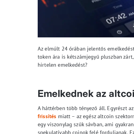
Az elmúlt 24 órában jelentős emelkedést
token ára is kétszámjegyű pluszban zárt, 
hirtelen emelkedést?
Emelkednek az altco
A háttérben több tényező áll. Egyrészt a
frissítés
miatt – az egész altcoin szektorr
egy viszonylag szűk sávban, ami gyakran
spekulatívabb coinok felé forduljanak. E