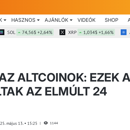
K
HASZNOS
AJÁNLÓK
VIDEÓK
SHOP
OL
74,56$ +2,64%
XRP
1,034$ +1,66%
ADA
Z ALTCOINOK: EZEK 
TAK AZ ELMÚLT 24
25. május 13.
15:25
1144