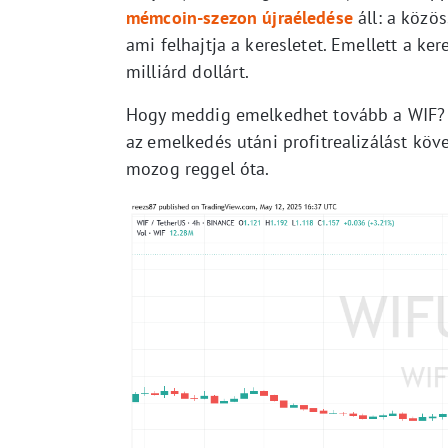
mémcoin-szezon újraéledése
áll: a közö
ami felhajtja a keresletet. Emellett a ke
milliárd dollárt.
Hogy meddig emelkedhet tovább a WIF? E
az emelkedés utáni profitrealizálást köv
mozog reggel óta.