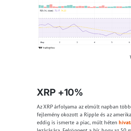
XRP +10%
Az XRP árfolyama az elmúlt napban több 
fejlemény okozott a Ripple és az amerika
eddig is ismerte a piac, múlt héten
hiva
lezárására. Felröppent a hír, hogy az 50 