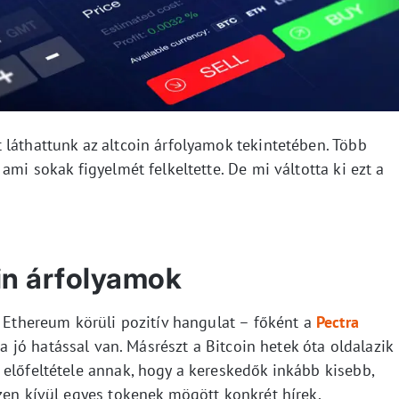
 láthattunk az altcoin árfolyamok tekintetében. Több
ami sokak figyelmét felkeltette. De mi váltotta ki ezt a
in árfolyamok
z Ethereum körüli pozitív hangulat – főként a
Pectra
a jó hatással van. Másrészt a Bitcoin hetek óta oldalazik
 előfeltétele annak, hogy a kereskedők inkább kisebb,
zen kívül egyes tokenek mögött konkrét hírek,