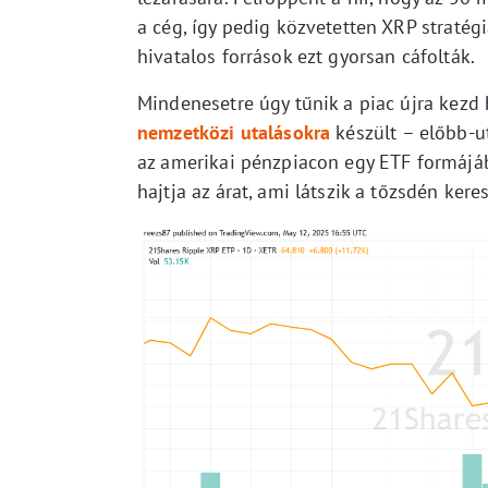
a cég, így pedig közvetetten XRP stratég
hivatalos források ezt gyorsan cáfolták.
Mindenesetre úgy tűnik a piac újra kezd
nemzetközi utalásokra
készült – előbb-u
az amerikai pénzpiacon egy ETF formájá
hajtja az árat, ami látszik a tőzsdén ke