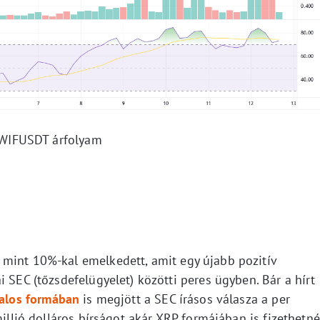
WIFUSDT árfolyam
mint 10%-kal emelkedett, amit egy újabb pozitív
i SEC (tőzsdefelügyelet) közötti peres ügyben. Bár a hírt
talos formában
is megjött a SEC írásos válasza a per
millió dolláros bírságot akár XRP formájában is fizethetné