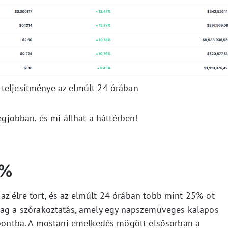
 teljesítménye az elmúlt 24 órában
legjobban, és mi állhat a háttérben!
2%
z élre tört, és az elmúlt 24 órában több mint 25%-ot
lag a szórakoztatás, amely egy napszemüveges kalapos
éppontba. A mostani emelkedés mögött elsősorban a