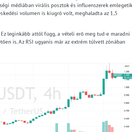
sségi médiában virális posztok és influenszerek emlegetik
reskedési volumen is kiugró volt, meghaladta az 1,5
z leginkább attól függ, a vételi erő meg tud-e maradni
etően is. Az RSI ugyanis már az extrém túlvett zónában