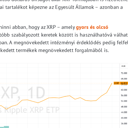
iai tartalékot képezne az Egyesült Államok – azonban a
 hinni abban, hogy az XRP – amely
gyors és olcsó
tóbb szabályozott keretek között is használhatóvá válhat
ban. A megnövekedett intézményi érdeklődés pedig felfe
reskedett termékek megnövekedett forgalmából is.