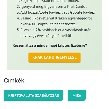
Regisztrálj a Krakenre a linkünkkel.
Igényeld meg ingyenesen a Krak Cardot.
Add hozzá Apple Payhez vagy Google Payhez.
Vásárolj közvetlenül Kraken egyenlegedről
akár 400+ kripto- és fiat eszközzel.
Élvezd a 2% cashback-et a vásárlások után,
havi vagy éves kártyadíj nélkül!
Készen állsz a mindennapi kriptós fizetésre?
KRAK CARD IGÉNYLÉSE
Címkék:
KRIPTOVALUTA SZABÁLYOZÁS
MICA