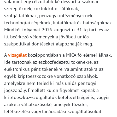
valamint egy célzottabb kérdéssort a szakmai
szereplőknek, köztük kibocsátóknak,
szolgáltatóknak, pénzügyi intézményeknek,
technológiai cégeknek, kutatóknak és hatóságoknak.
Mindkét folyamat 2026. augusztus 31-ig tart, és az
itt beérkező vélemények a jövőbeli uniós
szakpolitikai döntéseket alapozhatják meg.
A
vizsgálat
középpontjában a MiCA fő elemei állnak.
Ide tartoznak az eszközfedezetű tokenekre, az
elektronikus pénz tokenekre, valamint azokra az
egyéb kriptoeszközökre vonatkozó szabályok,
amelyekre nem terjed ki más uniós pénzügyi
jogszabály. Emellett külön figyelmet kapnak a
kriptoeszköz-szolgáltatók kötelezettségei is, vagyis
azoké a vállalkozásoké, amelyek tőzsdei,
letétkezelési vagy tanácsadási szolgáltatásokat