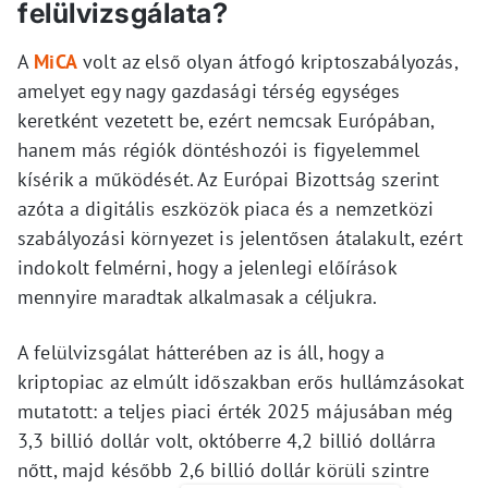
felülvizsgálata?
A
MiCA
volt az első olyan átfogó kriptoszabályozás,
amelyet egy nagy gazdasági térség egységes
keretként vezetett be, ezért nemcsak Európában,
hanem más régiók döntéshozói is figyelemmel
kísérik a működését. Az Európai Bizottság szerint
azóta a digitális eszközök piaca és a nemzetközi
szabályozási környezet is jelentősen átalakult, ezért
indokolt felmérni, hogy a jelenlegi előírások
mennyire maradtak alkalmasak a céljukra.
A felülvizsgálat hátterében az is áll, hogy a
kriptopiac az elmúlt időszakban erős hullámzásokat
mutatott: a teljes piaci érték 2025 májusában még
3,3 billió dollár volt, októberre 4,2 billió dollárra
nőtt, majd később 2,6 billió dollár körüli szintre