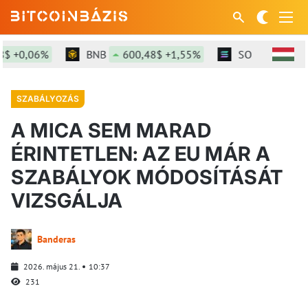
 +0,06%
BNB
600,48$ +1,55%
SOL
75,82$ +
SZABÁLYOZÁS
A MICA SEM MARAD
ÉRINTETLEN: AZ EU MÁR A
SZABÁLYOK MÓDOSÍTÁSÁT
VIZSGÁLJA
Banderas
2026. május 21.
10:37
231