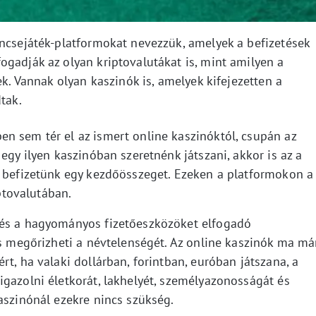
encsejáték-platformokat nevezzük, amelyek a befizetések
ogadják az olyan kriptovalutákat is, mint amilyen a
ek. Vannak olyan kaszinók is, amelyek kifejezetten a
tak.
n sem tér el az ismert online kaszinóktól, csupán az
egy ilyen kaszinóban szeretnénk játszani, akkor is az a
s befizetünk egy kezdőösszeget. Ezeken a platformokon a
iptovalutában.
 és a hagyományos fizetőeszközöket elfogadó
os megőrizheti a névtelenségét. Az online kaszinók ma má
t, ha valaki dollárban, forintban, euróban játszana, a
igazolni életkorát, lakhelyét, személyazonosságát és
aszinónál ezekre nincs szükség.