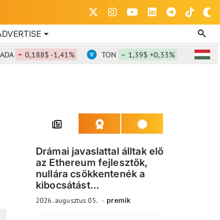
ADVERTISE
188$ -1,41%
TON
1,39$ +0,33%
DOT
0,841$
Drámai javaslattal álltak elő
az Ethereum fejlesztők,
nullára csökkentenék a
kibocsátást...
2026. augusztus 05.
premik