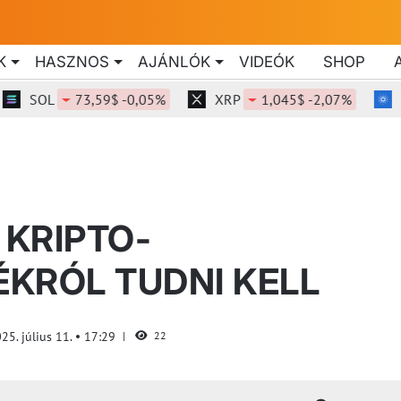
K
HASZNOS
AJÁNLÓK
VIDEÓK
SHOP
73,59$ -0,05%
XRP
1,045$ -2,07%
ADA
0,
 KRIPTO-
KRÓL TUDNI KELL
25. július 11.
17:29
22