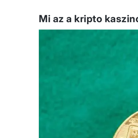
Mi az a kripto kaszin