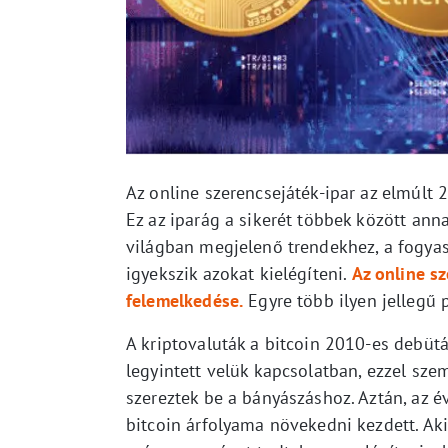
Az online szerencsejáték-ipar az elmúlt 
Ez az iparág a sikerét többek között an
világban megjelenő trendekhez, a fogyasz
igyekszik azokat kielégíteni.
Az online sz
felemelkedése.
Egyre több ilyen jellegű 
A kriptovaluták a bitcoin 2010-es debütá
legyintett velük kapcsolatban, ezzel sz
szereztek be a bányászáshoz. Aztán, az é
bitcoin árfolyama növekedni kezdett. Aki