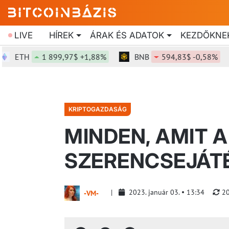
LIVE
HÍREK
ÁRAK ÉS ADATOK
KEZDŐKNE
1 899,97$ +1,88%
BNB
594,83$ -0,58%
SOL
KRIPTOGAZDASÁG
MINDEN, AMIT A
SZERENCSEJÁTÉ
2023. január 03.
13:34
20
-VM-