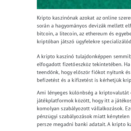
Kripto kaszinónak azokat az online szer
során a hagyományos devizák mellett elf
bitcoin, a litecoin, az ethereum és egyeb
kriptóban játszó ügyfelekre specializálód
A kripto kaszinó tulajdonképpen semmibe
elfogadott fizetőeszköz tekintetében. Ha 
teendőnk, hogy először fiókot nyitunk é
befizetést és a kifizetést is kérhetjük kr
Ami lényeges különbség a kriptovalutát
játékplatformok között, hogy itt a játék
komolyan szabályozott vállalkozások. Ezér
pénzügyi szabályozások miatt kénytelen 
persze megadni banki adatait. A kripto k