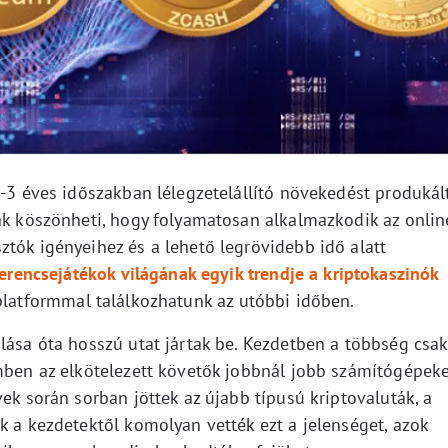
2-3 éves időszakban lélegzetelállító növekedést produkált
nak köszönheti, hogy folyamatosan alkalmazkodik az onlin
tók igényeihez és a lehető legrövidebb idő alatt
erencsejátékok világának egyik trendje a kriptokaszinók
platformmal találkozhatunk az utóbbi időben.
lása óta hosszú utat jártak be. Kezdetben a többség csak
emben az elkötelezett követők jobbnál jobb számítógépek
vek során sorban jöttek az újabb típusú kriptovaluták, a
k a kezdetektől komolyan vették ezt a jelenséget, azok