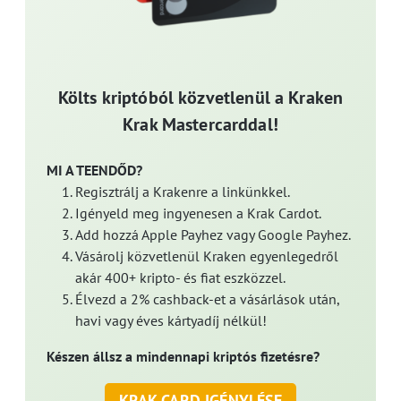
Költs kriptóból közvetlenül a Kraken
Krak Mastercarddal!
MI A TEENDŐD?
Regisztrálj a Krakenre a linkünkkel.
Igényeld meg ingyenesen a Krak Cardot.
Add hozzá Apple Payhez vagy Google Payhez.
Vásárolj közvetlenül Kraken egyenlegedről
akár 400+ kripto- és fiat eszközzel.
Élvezd a 2% cashback-et a vásárlások után,
havi vagy éves kártyadíj nélkül!
Készen állsz a mindennapi kriptós fizetésre?
KRAK CARD IGÉNYLÉSE