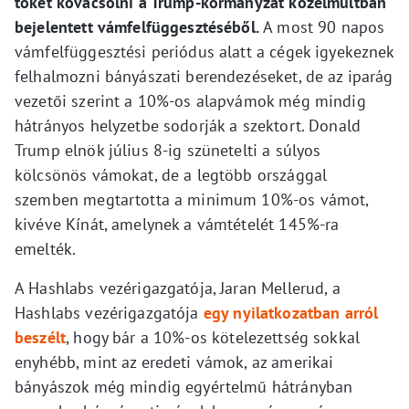
tőkét kovácsolni a Trump-kormányzat közelmúltban
bejelentett vámfelfüggesztéséből.
A most 90 napos
vámfelfüggesztési periódus alatt a cégek igyekeznek
felhalmozni bányászati berendezéseket, de az iparág
vezetői szerint a 10%-os alapvámok még mindig
hátrányos helyzetbe sodorják a szektort. Donald
Trump elnök július 8-ig szünetelti a súlyos
kölcsönös vámokat, de a legtöbb országgal
szemben megtartotta a minimum 10%-os vámot,
kivéve Kínát, amelynek a vámtételét 145%-ra
emelték.
A Hashlabs vezérigazgatója, Jaran Mellerud, a
Hashlabs vezérigazgatója
egy nyilatkozatban arról
beszélt
, hogy bár a 10%-os kötelezettség sokkal
enyhébb, mint az eredeti vámok, az amerikai
bányászok még mindig egyértelmű hátrányban