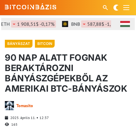
H
1 908,51$ -0,17%
BNB
587,88$ -1,13%
SOL
BÁNYÁSZAT
BITCOIN
90 NAP ALATT FOGNAK
BERAKTÁROZNI
BÁNYÁSZGÉPEKBŐL AZ
AMERIKAI BTC-BÁNYÁSZOK
Tomasito
2025. április 11.
12:37
165