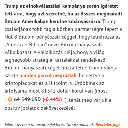
Trump az elnökválasztási kampánya során ígéretet
tett arra, hogy azt szeretné, ha az összes megmaradt
Bitcoin Amerikában kerülne kibányászásra.
Trump
családjának több tagja közben partnerségre lépett a
Hut 8 Bitcoin-bányászati céggel, hogy létrehozza az
„American Bitcoin” nevű Bitcoin-bányászati
vállalkozást. A vállalkozás célja, hogy a világ
legnagyobb stratégiai tartalékkal rendelkező
Bitcoin-bányászati cégét hozza létre. Trump vámjai
szinte
minden piacot megráztak
, beleértve a
kriptopiacokat és a Bitcoint is. Utóbbinak az
árfolyama most 81342 dollár körül van (most:
64 549 USD
(-0,44%)
), tehát még várjuk a
pozitív jóslatok bekövetkezését.
Jelen írás nem minősül befektetési tanácsadásnak.
Részletes jogi