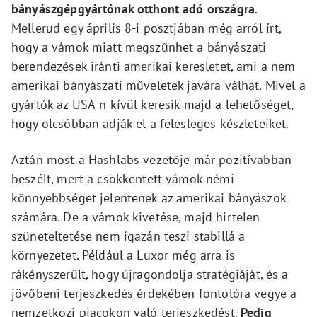
bányászgépgyártónak otthont adó országra
.
Mellerud egy április 8-i posztjában még arról írt,
hogy a vámok miatt megszűnhet a bányászati
berendezések iránti amerikai keresletet, ami a nem
amerikai bányászati műveletek javára válhat. Mivel a
gyártók az USA-n kívül keresik majd a lehetőséget,
hogy olcsóbban adják el a felesleges készleteiket.
Aztán most a Hashlabs vezetője már pozitívabban
beszélt, mert a csökkentett vámok némi
könnyebbséget jelentenek az amerikai bányászok
számára. De a vámok kivetése, majd hirtelen
szüneteltetése nem igazán teszi stabillá a
környezetet. Például a Luxor még arra is
rákényszerült, hogy újragondolja stratégiáját, és a
jövőbeni terjeszkedés érdekében fontolóra vegye a
nemzetközi piacokon való terjeszkedést.
Pedig