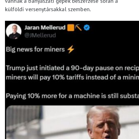
vannak a bányászati gépek beszerzése során a
külföldi versenytársakkal szemben.