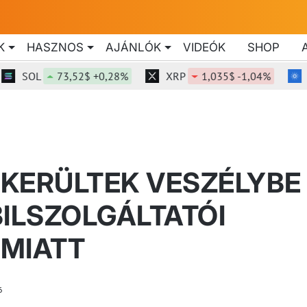
K
HASZNOS
AJÁNLÓK
VIDEÓK
SHOP
SOL
73,52$ +0,28%
XRP
1,035$ -1,04%
ADA
I KERÜLTEK VESZÉLYBE
BILSZOLGÁLTATÓI
 MIATT
6