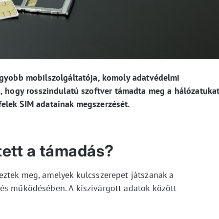
agyobb mobilszolgáltatója, komoly adatvédelmi
k
, hogy rosszindulatú szoftver támadta meg a hálózatukat
felek SIM adatainak megszerzését.
tett a támadás?
eztek meg, amelyek kulcsszerepet játszanak a
és működésében. A kiszivárgott adatok között