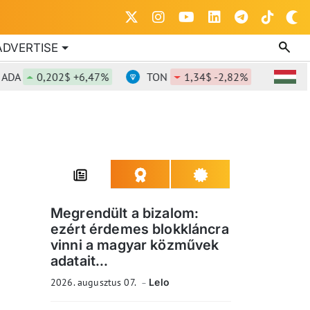
ADVERTISE
0,202$ +6,47%
TON
1,34$ -2,82%
DOT
0,
Megrendült a bizalom:
ezért érdemes blokkláncra
vinni a magyar közművek
adatait...
2026. augusztus 07.
Lelo