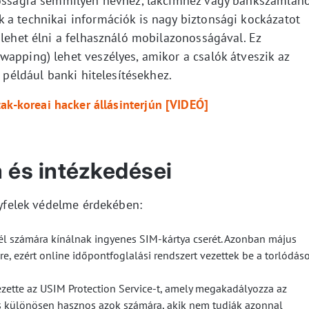
ánosságra semmilyen névhez, lakcímhez vagy bankszámláh
 a technikai információk is nagy biztonsági kockázatot
 lehet élni a felhasználó mobilazonosságával. Ez
wapping) lehet veszélyes, amikor a csalók átveszik az
, például banki hitelesítésekhez.
zak-koreai hacker állásinterjún [VIDEÓ]
a és intézkedései
ügyfelek védelme érdekében:
fél számára kínálnak ingyenes SIM-kártya cserét. Azonban május
re, ezért online időpontfoglalási rendszert vezettek be a torlódás
vezette az USIM Protection Service-t, amely megakadályozza az
tás különösen hasznos azok számára, akik nem tudják azonnal