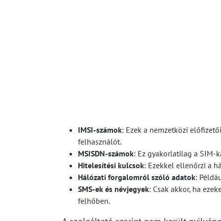
IMSI-számok
: Ezek a nemzetközi előfizető
felhasználót.
MSISDN-számok
: Ez gyakorlatilag a SIM-
Hitelesítési kulcsok
: Ezekkel ellenőrzi a h
Hálózati forgalomról szóló adatok
: Példá
SMS-ek és névjegyek
: Csak akkor, ha ezek
felhőben.