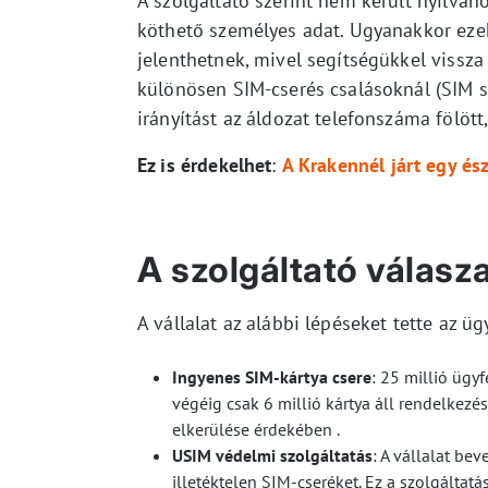
A szolgáltató szerint nem került nyilv
köthető személyes adat. Ugyanakkor ezek
jelenthetnek, mivel segítségükkel vissza
különösen SIM-cserés csalásoknál (SIM s
irányítást az áldozat telefonszáma fölött
Ez is érdekelhet
:
A Krakennél járt egy és
A szolgáltató válasz
A vállalat az alábbi lépéseket tette az 
Ingyenes SIM-kártya csere
: 25 millió ügy
végéig csak 6 millió kártya áll rendelkezés
elkerülése érdekében .
USIM védelmi szolgáltatás
: A vállalat be
illetéktelen SIM-cseréket. Ez a szolgálta