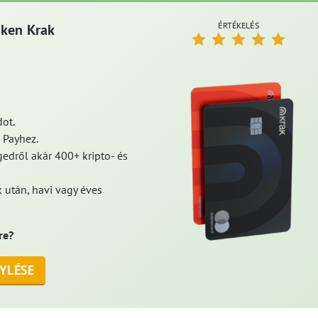
ÉRTÉKELÉS
aken Krak
ot.
 Payhez.
edről akár 400+ kripto- és
 után, havi vagy éves
re?
YLÉSE