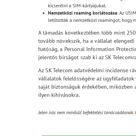
kicserélni a SIM-kártyájukat.
Nemzetközi roaming korlátozása
: Az USI
letiltották a nemzetközi roamingot, hogy m
A támadás következtében több mint 250 0
tovább növekszik, ha a vállalat elengedi
hatóság, a Personal Information Protecti
jelentős bírságot szab ki az SK Telecomr
Az SK Telecom adatvédelmi incidense rávi
vállalatok felelősségére az ügyféladatok
saját biztonságuk érdekében, miközben a 
ilyen kihívásokra.
Jelen írás nem minősül befektetési tanácsadásnak.