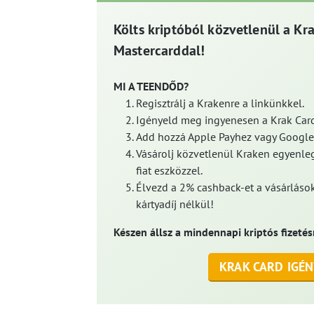
Költs kriptóból közvetlenül a Kr
Mastercarddal!
MI A TEENDŐD?
Regisztrálj a Krakenre a linkünkkel.
Igényeld meg ingyenesen a Krak Card
Add hozzá Apple Payhez vagy Google
Vásárolj közvetlenül Kraken egyenleg
fiat eszközzel.
Élvezd a 2% cashback-et a vásárlások
kártyadíj nélkül!
Készen állsz a mindennapi kriptós fizetés
KRAK CARD IGÉN