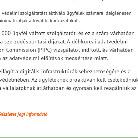
M védelmi szolgáltatást aktiváló ügyfelek számára ideiglenesen
inimalizálják a további kockázatokat .
00 ügyfél váltott szolgáltatót, és ez a szám várhatóan
 a szerződésbontási díjakat. A dél-koreai adatvédelmi
on Commission (PIPC) vizsgálatot indított, és várhatóan
a az adatvédelmi előírások megsértése miatt.
lágít a digitális infrastruktúrák sebezhetőségére és a
 védelmében. Az ügyfeleknek proaktívan kell cselekedniü
vállalatoknak átláthatóan és gyorsan kell reagálniuk az
Részletes jogi információ