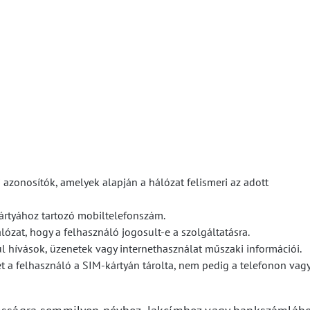
i azonosítók, amelyek alapján a hálózat felismeri az adott
kártyához tartozó mobiltelefonszám.
álózat, hogy a felhasználó jogosult-e a szolgáltatásra.
ul hívások, üzenetek vagy internethasználat műszaki információi.
et a felhasználó a SIM-kártyán tárolta, nem pedig a telefonon vagy