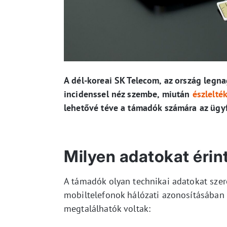
A dél-koreai SK Telecom, az ország legn
incidenssel néz szembe, miután
észlelté
lehetővé téve a támadók számára az ügy
Milyen adatokat érin
A támadók olyan technikai adatokat szer
mobiltelefonok hálózati azonosításában 
megtalálhatók voltak: