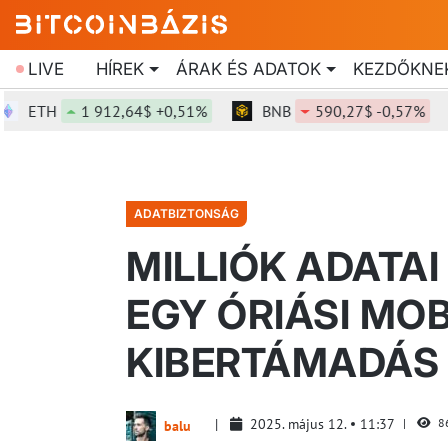
LIVE
HÍREK
ÁRAK ÉS ADATOK
KEZDŐKNE
ETH
1 912,64$ +0,51%
BNB
590,27$ -0,57%
ADATBIZTONSÁG
MILLIÓK ADATA
EGY ÓRIÁSI MO
KIBERTÁMADÁS
2025. május 12.
11:37
8
balu