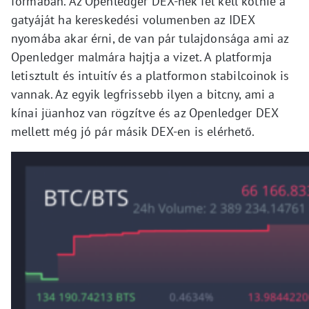
formában. Az Openledger DEX-nek fel kell kötnie a
gatyáját ha kereskedési volumenben az IDEX
nyomába akar érni, de van pár tulajdonsága ami az
Openledger malmára hajtja a vizet. A platformja
letisztult és intuitív és a platformon stabilcoinok is
vannak. Az egyik legfrissebb ilyen a bitcny, ami a
kínai jüanhoz van rögzítve és az Openledger DEX
mellett még jó pár másik DEX-en is elérhető.