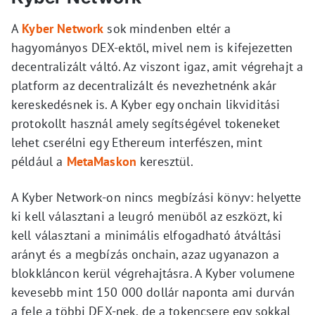
A
Kyber Network
sok mindenben eltér a
hagyományos DEX-ektől, mivel nem is kifejezetten
decentralizált váltó. Az viszont igaz, amit végrehajt a
platform az decentralizált és nevezhetnénk akár
kereskedésnek is. A Kyber egy onchain likviditási
protokollt használ amely segítségével tokeneket
lehet cserélni egy Ethereum interfészen, mint
például a
MetaMaskon
keresztül.
A Kyber Network-on nincs megbízási könyv: helyette
ki kell választani a leugró menüből az eszközt, ki
kell választani a minimális elfogadható átváltási
arányt és a megbízás onchain, azaz ugyanazon a
blokkláncon kerül végrehajtásra. A Kyber volumene
kevesebb mint 150 000 dollár naponta ami durván
a fele a többi DEX-nek, de a tokencsere egy sokkal