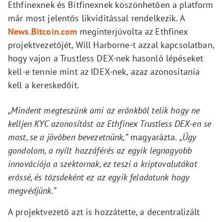
Ethfinexnek és Bitfinexnek köszönhetően a platform
már most jelentős likviditással rendelkezik. A
News.Bitcoin.com
meginterjúvolta az Ethfinex
projektvezetőjét, Will Harborne-t azzal kapcsolatban,
hogy vajon a Trustless DEX-nek hasonló lépéseket
kell-e tennie mint az IDEX-nek, azaz azonosítania
kell a kereskedőit.
„Mindent megteszünk ami az erőnkből telik hogy ne
kelljen KYC azonosítást az Ethfinex Trustless DEX-en se
most, se a jövőben bevezetnünk,”
magyarázta.
„Úgy
gondolom, a nyílt hozzáférés az egyik legnagyobb
innovációja a szektornak, ez teszi a kriptovalutákat
erőssé, és tőzsdeként ez az egyik feladatunk hogy
megvédjünk.”
A projektvezető azt is hozzátette, a decentralizált