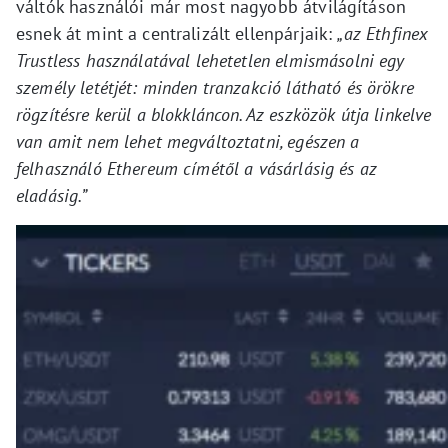
váltók használói már most nagyobb átvilágításon
esnek át mint a centralizált ellenpárjaik:
„az Ethfinex
Trustless használatával lehetetlen elmismásolni egy
személy letétjét: minden tranzakció látható és örökre
rögzítésre kerül a blokkláncon. Az eszközök útja linkelve
van amit nem lehet megváltoztatni, egészen a
felhasználó Ethereum címétől a vásárlásig és az
eladásig.”