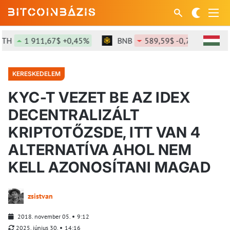
1 911,67$ +0,45%
BNB
589,59$ -0,72%
SOL
KERESKEDELEM
KYC-T VEZET BE AZ IDEX
DECENTRALIZÁLT
KRIPTOTŐZSDE, ITT VAN 4
ALTERNATÍVA AHOL NEM
KELL AZONOSÍTANI MAGAD
zsistvan
2018. november 05.
9:12
2025. június 30.
14:16