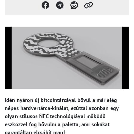
Idén nyáron új bitcointárcával bővül a már elég
népes hardvertárca-kínálat, ezúttal azonban egy
olyan stílusos NFC technológiával működő
eszközzel fog bővülni a paletta, ami sokakat
garantáltan elcsábít majd.