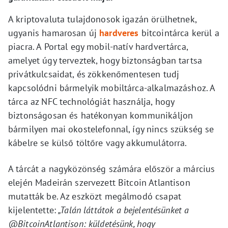
A kriptovaluta tulajdonosok igazán örülhetnek,
ugyanis hamarosan új
hardveres
bitcointárca kerül a
piacra. A Portal egy mobil-natív hardvertárca,
amelyet úgy terveztek, hogy biztonságban tartsa
privátkulcsaidat, és zökkenőmentesen tudj
kapcsolódni bármelyik mobiltárca-alkalmazáshoz. A
tárca az NFC technológiát használja, hogy
biztonságosan és hatékonyan kommunikáljon
bármilyen mai okostelefonnal, így nincs szükség se
kábelre se külső töltőre vagy akkumulátorra.
A tárcát a nagyközönség számára először a március
elején Madeirán szervezett Bitcoin Atlantison
mutatták be. Az eszközt megálmodó csapat
kijelentette:
„Talán láttátok a bejelentésünket a
@BitcoinAtlantison: küldetésünk, hogy