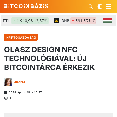
ETH
1 910,9$ +2,37%
BNB
594,53$ -0,99%
KRIPTOGAZDASÁG
OLASZ DESIGN NFC
TECHNOLÓGIÁVAL: ÚJ
BITCOINTÁRCA ÉRKEZIK
Andrea
2024. április 29.
13:37
15