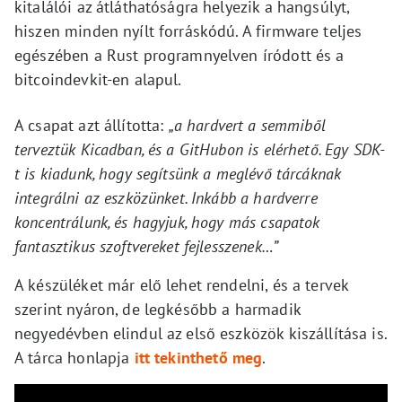
kitalálói az átláthatóságra helyezik a hangsúlyt,
hiszen minden nyílt forráskódú. A firmware teljes
egészében a Rust programnyelven íródott és a
bitcoindevkit-en alapul.
A csapat azt állította:
„a hardvert a semmiből
terveztük Kicadban, és a GitHubon is elérhető. Egy SDK-
t is kiadunk, hogy segítsünk a meglévő tárcáknak
integrálni az eszközünket. Inkább a hardverre
koncentrálunk, és hagyjuk, hogy más csapatok
fantasztikus szoftvereket fejlesszenek…”
A készüléket már elő lehet rendelni, és a tervek
szerint nyáron, de legkésőbb a harmadik
negyedévben elindul az első eszközök kiszállítása is.
A tárca honlapja
itt tekinthető meg
.