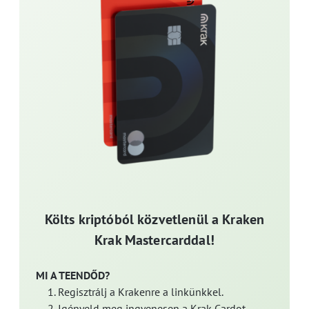
Költs kriptóból közvetlenül a Kraken
Krak Mastercarddal!
MI A TEENDŐD?
Regisztrálj a Krakenre a linkünkkel.
Igényeld meg ingyenesen a Krak Cardot.